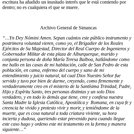
escritura ha añadido un inusitado interés que le está comiendo por
dentro; no es cualquiera el que se muere.
Archivo General de Simancas
“…Yn Dey Nómini Amen. Sepan cuántos este público instrumento y
postrimera voluntad vieren, como yo, el Brigadier de los Reales
Ejércitos de Su Majestad, Director del Real Cuerpo de Ingenieros y
Gobernador Militar de esta plaza de Alburquerque, marido y
conjunta persona de doña María Teresa Balboa, hallándome como
me hallo en las casas de mi habitación, calle de San Pedro de esta
población, en cama, enfermo del cuerpo y sano de mi
entendimiento y juicio natural, tal cual Dios Nuestro Señor fue
servido y tuvo por bien de darme, creyendo, como firmemente y
verdaderamente creo en el misterio de la Santísima Trinidad, Padre,
Hijo y Espíritu Santo, tres personas distintas y un solo Dios
verdadero, y en todo lo demás que tiene, cree y confiesa nuestra
Santa Madre la Iglesia Católica, Apostólica y Romana, en cuya fe y
creencia he vivido y protesto vivir y morir, y temiéndome de la
muerte, que es cosa natural a toda criatura viviente, su hora
incierta y dudosa, queriendo estar prevenido para cuando llegue
este caso hago y ordeno este mi testamento en la forma y manera
siguiente…”