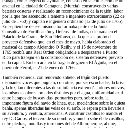
trabajo, con categoría de ayudante, consistió en la edificación de un
arsenal en la ciudad de Cartagena (Murcia), construyendo varias
baterías costeras y realizando un reconocimiento de la región, labor
por la que fue ascendido a teniente e ingeniero extraordinario (22 de
julio de 1760) y capitán e ingeniero ordinario (12 de julio de 1765).
En septiembre de ese mismo año formaba parte de la Junta
Consultiva de Fortificación y Defensa de Indias, celebrada en el
Palacio de la Granja de San Ildefonso, en la que se aprobó el
proyecto defensivo que, en el mes de mayo, había elaborado el
mariscal de campo Alejandro O´Reilly, y el 15 de noviembre de
1765 recibía una Real Orden obligándole a desplazarse a Puerto
Rico para trabajar en la construcción del sistema defensivo previsto
en la capital. Embarcaría en la fragata de guerra El Águila, en el
puerto de Ferrol, el 21 de enero de 1766.
También recuerda, con renovado anhelo, el trajín del puerto:
disonantes voces que pugnan, con otras, por ser escuchadas, la brisa
y la luz, tan diferentes a las de su infancia extremeña, olores nuevos,
los mismos colores tornados distintos por el agua, uniformidad azul
entre harapos de buscavidas portuarios pero, sobre todo, la
imponente figura del navío de línea, que, meciéndose sobre la quieta
bahía, apenas liberadas las velas de su arrío, le espera para llevarle a
su aventura, y ventura, americana. A construir castillos lo manda el
rey D. Carlos, el tercero de su nombre, y mucho sabe él de castillos;
entre piedras, murallas y torreones del de Alburquerque, al que,