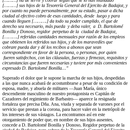
[………] ha de servir y cobrar según que se lo han mandado
[………] sus hijos de la Tesorería General del Ejercito de Badajoz, y
por cuanto no puede personalmente, por su estado, pasar a dicha
ciudad al efectivo cobro de esas cantidades, desde luego y para
cuando lleguen [……….] da todo su poder cumplido, el que de
derecho sea necesario, más pueda y deba valer, a D. Bartolomé
Bonilla y Donoso, regidor perpetuo de la ciudad de Badajoz,
[……….] referidas cantidades mensuales por razón de los empleos
que obtienen los referidos sus hijos, y de los maravedíes que
cobrare pueda dar y dé los recibos a abonos que sean
correspondiente en favor de la persona, o personas, por quien
fueren satisfechos, con las cláusulas, fuerzas y firmezas, requisitos y
circunstancias que fueren necesarias y tuviere por más convenientes
expresado D. Bartolomé Bonilla…”
Superado el dolor que le supone la marcha de sus hijos, despedidas
a las que nunca acabará de acostumbrarse a pesar de su condición de
esposa, madre, y abuela de militares —Juan María, único
descendiente masculino de nuestro protagonista es Capitán de
Cazadores del regimiento de Barbastro— aparece la resignada
fortaleza que precisa Dña. Ana, viuda y separada de varones por el
servicio que prestan a la corona, para hacer valer en la metrópoli de
los intereses de sus vástagos. La encontramos así en este
otorgamiento de poder que, en nombre de sus hijos ausentes,
concede a D. Bartolomé Bonilla y Donoso, Regidor perpetuo de la