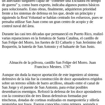
un adecuado surgidero capaz de “contener una Escuadra en tiempo
de guerra” y, como buen experto, indicaba algunos puntos básicos
para solucionarlo. Estas obras, finalmente, adquirieron prioridad
frente a los sistemas de defensa en los que, desde un principio y
siguiendo la Real Voluntad se habían centrado los esfuerzos, pues se
pensaba utilizar San Juan como un gran centro de acopio y de
control naval del área.
Durante las casi tres décadas que permaneció en Puerto Rico, realizó
varias reparaciones en la fortaleza de Santa Catalina, el castillo de
San Felipe del Morro, los fuertes de El Cañuelo y San Jerónimo del
Boquerón, la batería de San Antonio y el baluarte de San Justo.
Almacén de la pólvora, castillo San Felipe del Morro. Juan
Francisco Mestres. 1787
Aunque sin duda la mayor aportación de este ingeniero al sistema
defensivo de la isla fue la construcción de doce apostaderos erigidos
sobre un terreno sólido de barro arcilloso, situado entre el canal de
San Jorge y el puente de San Antonio, para evitar posibles
desembarcos enemigos. Reforzó la defensa de los doce apostaderos
con la construcción de tres líneas defensivas formadas por
trincheras, dotadas de cortinas realizadas en mampostería y sillería
protegidas por fosos. Fueron conocidas como primera, segunda y