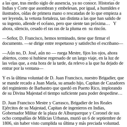
a las que, tras medio siglo de ausencia, ya no conoce. Historias de
Indias y Corte que asombran y embelesan, por igual, a humildes e
ilustrados, oídas de primera mano o rescatadas de lo que empieza a
ser leyenda, la vetusta fortaleza, tan distinta a las que han salido de
su ingenio, allende el océano, pero que siente tan próxima… Y
ahora, silencio, cesado el ras ras de la pluma en su rincón.
—Señor, D. Francisco, hemos terminado, tiene que firmar el
documento. —se dirige entre respetuoso y satisfecho el escribano—
—Aún no, D. José, aún no — ruega Mestre, fijos los ojos, ahora
abiertos, como si hubiese regresado de un largo viaje, en la luz de
las velas que, a esta hora de la tarde, da relevo a la que ha dejado de
entrar por la ventana—
Y es la última voluntad de D. Juan Francisco, nuestro Brigadier, que
se mande recado a Juan María, su amado hijo, Capitan de Cazadores
del regimiento de Barbastro que quedó en Puerto Rico, implorando
de su Divina Majestad el tiempo suficiente para poder despedirse…
D. Juan Francisco Mestre y Carrasco, Brigadier de los Reales
Ejércitos de su Majestad, Capitan de ingenieros en Indias,
Gobernador Militar de la plaza de Alburquerque y Coronel de sus
ocho compañías de Milicias Urbanas, murió un 6 de septiembre de
1806, sin haber visto cumplida su última y más preciada voluntad.