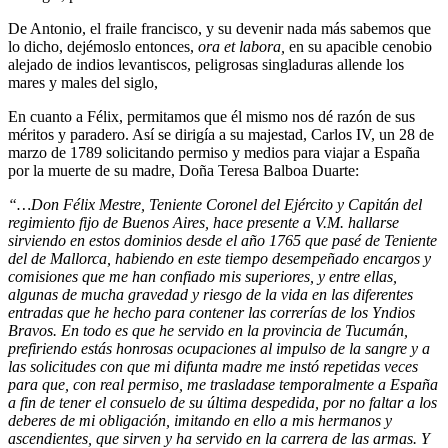
De Antonio, el fraile francisco, y su devenir nada más sabemos que
lo dicho, dejémoslo entonces,
ora et labora,
en su apacible cenobio
alejado de indios levantiscos, peligrosas singladuras allende los
mares y males del siglo,
En cuanto a Félix, permitamos que él mismo nos dé razón de sus
méritos y paradero. Así se dirigía a su majestad, Carlos IV, un 28 de
marzo de 1789 solicitando permiso y medios para viajar a España
por la muerte de su madre, Doña Teresa Balboa Duarte:
“…Don Félix Mestre, Teniente Coronel del Ejército y Capitán del
regimiento fijo de Buenos Aires, hace presente a V.M. hallarse
sirviendo en estos dominios desde el año 1765 que pasé de Teniente
del de Mallorca, habiendo en este tiempo desempeñado encargos y
comisiones que me han confiado mis superiores, y entre ellas,
algunas de mucha gravedad y riesgo de la vida en las diferentes
entradas que he hecho para contener las correrías de los Yndios
Bravos. En todo es que he servido en la provincia de Tucumán,
prefiriendo estás honrosas ocupaciones al impulso de la sangre y a
las solicitudes con que mi difunta madre me instó repetidas veces
para que, con real permiso, me trasladase temporalmente a España
a fin de tener el consuelo de su última despedida, por no faltar a los
deberes de mi obligación, imitando en ello a mis hermanos y
ascendientes, que sirven y ha servido en la carrera de las armas. Y