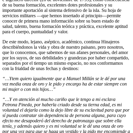
de su buena formación, excelentes dotes profesionales y su
importante aportación al sistema defensivo de la isla. Su hoja de
servicios militares —que hemos insertado al principio—permite
conocer de primera mano información sobre su buen estado de
salud, talento, buena formación teórica y práctica, excelente aptitud
para el cuerpo, puntualidad y valor.
De este modo, lejano, aséptico, académico, continua Hinajeros
describiéndonos la vida y obra de nuestro paisano, pero nosotros,
que lo conocemos, que sabemos de sus afanes personales, del amor
por los suyos, de sus debilidades y grandezas por haber compartido,
separados por el tiempo un mismo espacio, no nos conformamos
con la frialdad de unas fechas y destinos:
“…Ytem quiero igualmente que a Manuel Millán se le dé por una
vez media onza de oro y le pido y encargo ha de estar siempre con
mi mujer o con mis hijos…”
“…Y en atención al mucho cariño que le tengo a mi esclava
Petrona Pineda, por haberla criado desde su tierna edad, es mi
voluntad el dejarla como la dejo libre de su esclavitud para que por
sí pueda contratar sin dependencia de persona alguna, para cuyo
efecto me desapoderó del derecho de patronazgo que sobre ella
tenía, y además quiero y es mi voluntad se le dé una onza de oro
por una vez para que se haga un vestido y la pido me encomiende a