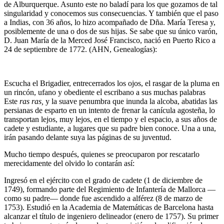
de Alburquerque. Asunto este no baladí para los que gozamos de tal
singularidad y conocemos sus consecuencias. Y también que el paso
a Indias, con 36 años, lo hizo acompañado de Dña. María Teresa y,
posiblemente de una o dos de sus hijas. Se sabe que su único varón,
D. Juan María de la Merced José Francisco, nació en Puerto Rico a
24 de septiembre de 1772. (AHN, Genealogías):
Escucha el Brigadier, entrecerrados los ojos, el rasgar de la pluma en
un rincón, ufano y obediente el escribano a sus muchas palabras
Este
ras ras,
y la suave penumbra que inunda la alcoba, abatidas las
persianas de esparto en un intento de frenar la canícula agosteña, lo
transportan lejos, muy lejos, en el tiempo y el espacio, a sus años de
cadete y estudiante, a lugares que su padre bien conoce. Una a una,
irán pasando delante suya las páginas de su juventud.
Mucho tiempo después, quienes se preocuparon por rescatarlo
merecidamente del olvido lo contarán así:
Ingresó en el ejército con el grado de cadete (1 de diciembre de
1749), formando parte del Regimiento de Infantería de Mallorca —
como su padre— donde fue ascendido a alférez (8 de marzo de
1753). Estudió en la Academia de Matemáticas de Barcelona hasta
alcanzar el título de ingeniero delineador (enero de 1757). Su primer