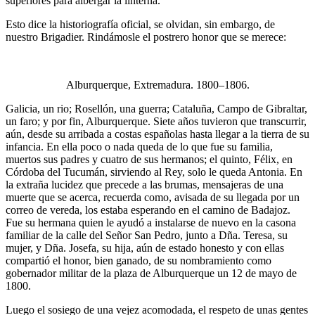
superiores para albergar la linterna.
Esto dice la historiografía oficial, se olvidan, sin embargo, de
nuestro Brigadier. Rindámosle el postrero honor que se merece:
Alburquerque, Extremadura. 1800–1806.
Galicia, un rio; Rosellón, una guerra; Cataluña, Campo de Gibraltar,
un faro; y por fin, Alburquerque. Siete años tuvieron que transcurrir,
aún, desde su arribada a costas españolas hasta llegar a la tierra de su
infancia. En ella poco o nada queda de lo que fue su familia,
muertos sus padres y cuatro de sus hermanos; el quinto, Félix, en
Córdoba del Tucumán, sirviendo al Rey, solo le queda Antonia. En
la extraña lucidez que precede a las brumas, mensajeras de una
muerte que se acerca, recuerda como, avisada de su llegada por un
correo de vereda, los estaba esperando en el camino de Badajoz.
Fue su hermana quien le ayudó a instalarse de nuevo en la casona
familiar de la calle del Señor San Pedro, junto a Dña. Teresa, su
mujer, y Dña. Josefa, su hija, aún de estado honesto y con ellas
compartió el honor, bien ganado, de su nombramiento como
gobernador militar de la plaza de Alburquerque un 12 de mayo de
1800.
Luego el sosiego de una vejez acomodada, el respeto de unas gentes