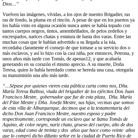
Dios…”
Vuelven las imágenes, vívidas, a los ojos de nuestro Brigadier, ras
ras de fondo, la pluma en el rincón. A pesar de que en los puertos ya
los había visto en alguna ocasión nunca antes se había topado con
tantos cuerpos negros, tintos, amembrillados, de pelos zedeños y
encrespados, narices chatas y estatura de hasta dos varas. Entre las
muchas cosas que le habían advertido a su llegada a la isla,
recordaba claramente el consejo de que tomase a su servicio dos o
más esclavos, y así lo hizo con la casi niña, por entonces, Petrona, y
unos años más tarde con Tomás, de apenas12, y que acabaría
generando en su corazón el mismo aprecio. A su muerte, Doña
Teresa, quien lo había heredado como se hereda una casa, otorgaría
su manumisión una año más tarde.
“…Sépase por quienes vieren esta pública carta como nos, Dña.
María Teresa Balboa, viuda del brigadier de los ejércitos Don Juan
Francisco Mestre, gobernador que fue de esta plaza, Dña. María
del Pilar Mestre y Dña. Josefa Mestre, sus hijas, vecinas que somos
de esta villa de Alburquerque, decimos que a la testamentaria del
dicho Don Juan Francisco Mestre, nuestro esposo y padre
respectivamente, corresponde un esclavo que se llama Tomás de
Aquino, de color negro, nariz chata, grueso del cuerpo, alto de dos
varas, edad como de treinta y dos años que hace como veinte años
que lo compró dicho difunto señor en la ciudad de Puerto Rico de