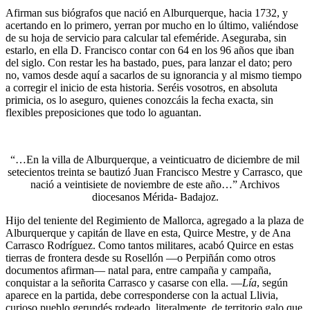
Afirman sus biógrafos que nació en Alburquerque, hacia 1732, y
acertando en lo primero, yerran por mucho en lo último, valiéndose
de su hoja de servicio para calcular tal efeméride. Aseguraba, sin
estarlo, en ella D. Francisco contar con 64 en los 96 años que iban
del siglo. Con restar les ha bastado, pues, para lanzar el dato; pero
no, vamos desde aquí a sacarlos de su ignorancia y al mismo tiempo
a corregir el inicio de esta historia. Seréis vosotros, en absoluta
primicia, os lo aseguro, quienes conozcáis la fecha exacta, sin
flexibles preposiciones que todo lo aguantan.
“…En la villa de Alburquerque, a veinticuatro de diciembre de mil
setecientos treinta se bautizó Juan Francisco Mestre y Carrasco, que
nació a veintisiete de noviembre de este año…” Archivos
diocesanos Mérida- Badajoz.
Hijo del teniente del Regimiento de Mallorca, agregado a la plaza de
Alburquerque y capitán de llave en esta, Quirce Mestre, y de Ana
Carrasco Rodríguez. Como tantos militares, acabó Quirce en estas
tierras de frontera desde su Rosellón —o Perpiñán como otros
documentos afirman— natal para, entre campaña y campaña,
conquistar a la señorita Carrasco y casarse con ella. —
Lía
, según
aparece en la partida, debe corresponderse con la actual Llivia,
curioso pueblo gerundés rodeado, literalmente, de territorio galo que