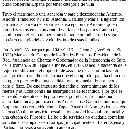
pudo conservar España por tener categoría de villa—
Tuvo el matrimonio una generosa y pareja descendencia; Antonio,
Andrés, Francisco y Félix, Antonia, Catalina y María. Eligieron los
primeros la carrera de las armas, a excepción de Antonio, quien
tomo los votos en el convento descalzo de los padres franciscos,
continuando el resto de hermanos la tradición militar de la saga, en
un claro ejemplo del elevado destino de estas familias.
Fue Andrés (Alburquerque 10/06/1719 – Tucumán, Vrrº. de la Plata
1803) Mariscal de Campo de los Reales Ejércitos, Presidente de la
Real Audiencia de Charcas y Gobernador de la Intendencia de Salta
del Tucumán. A su llegada a Indias, en 1766, saneo la hacienda de la
región modificando el impuesto de
sisa
que restaba un octavo de
cada producto vendido de forma que el comprador pagaba el precio
completo pero recibía una cantidad menor, quedando esa merma
para el fisco. De este impuesto dependía el mantenimiento de los
fuertes y la lucha contra las insurgencias de los indios, a los que se
enfrentó, entre otras, a la promovida por el
curaca –
máxima
autoridad étnica y política en los Andes– José Gabriel Condorcanqui
Noguera, más conocido como Túpac Amaru II. A su gestión se debe
la creación de un servicio postal, la mejora del hospital provincial y
una cátedra de Filosofía. La hoja de servicios no quedaría completa
sin citar sus campañas en Europa, principalmente en Italia España y
Portugal, previas a su aventura americana