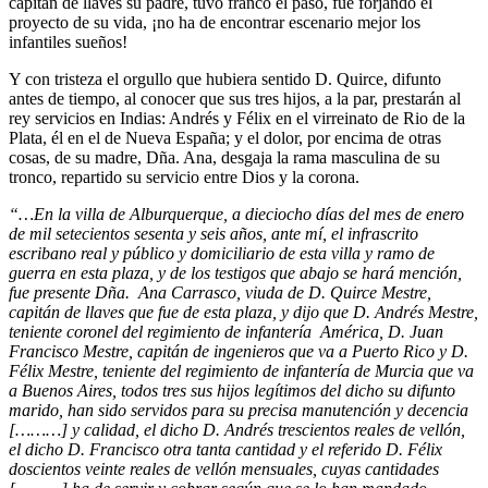
capitán de llaves su padre, tuvo franco el paso, fue forjando el
proyecto de su vida, ¡no ha de encontrar escenario mejor los
infantiles sueños!
Y con tristeza el orgullo que hubiera sentido D. Quirce, difunto
antes de tiempo, al conocer que sus tres hijos, a la par, prestarán al
rey servicios en Indias: Andrés y Félix en el virreinato de Rio de la
Plata, él en el de Nueva España; y el dolor, por encima de otras
cosas, de su madre, Dña. Ana, desgaja la rama masculina de su
tronco, repartido su servicio entre Dios y la corona.
“…En la villa de Alburquerque, a dieciocho días del mes de enero
de mil setecientos sesenta y seis años, ante mí, el infrascrito
escribano real y público y domiciliario de esta villa y ramo de
guerra en esta plaza, y de los testigos que abajo se hará mención,
fue presente Dña. Ana Carrasco, viuda de D. Quirce Mestre,
capitán de llaves que fue de esta plaza, y dijo que D. Andrés Mestre,
teniente coronel del regimiento de infantería América, D. Juan
Francisco Mestre, capitán de ingenieros que va a Puerto Rico y D.
Félix Mestre, teniente del regimiento de infantería de Murcia que va
a Buenos Aires, todos tres sus hijos legítimos del dicho su difunto
marido, han sido servidos para su precisa manutención y decencia
[………] y calidad, el dicho D. Andrés trescientos reales de vellón,
el dicho D. Francisco otra tanta cantidad y el referido D. Félix
doscientos veinte reales de vellón mensuales, cuyas cantidades