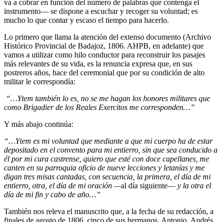
va a cobrar en función del número de palabras que contenga el
instrumento— se dispone a escuchar y recoger su voluntad; es
mucho lo que contar y escaso el tiempo para hacerlo.
Lo primero que llama la atención del extenso documento (Archivo
Histórico Provincial de Badajoz, 1806. AHPB, en adelante) que
vamos a utilizar como hilo conductor para reconstruir los pasajes
más relevantes de su vida, es la renuncia expresa que, en sus
postreros años, hace del ceremonial que por su condición de alto
militar le correspondía:
“…Ytem también lo es, no se me hagan los honores militares que
como Brigadier de los Reales Exercitos me corresponden…”
Y más abajo continúa:
“…Ytem es mi voluntad que mediante a que mi cuerpo ha de estar
depositado en el convento para mi entierro, sin que sea conducido a
él por mi cura castrense, quiero que esté con doce capellanes, me
canten en su parroquia oficio de nueve lecciones y letanías y me
digan tres misas cantadas, con secuencia, la primera, el día de mi
entierro, otra, el día de mi oración —
al día siguiente—
y la otra el
día de mi fin y cabo de año…”
También nos releva el manuscrito que, a la fecha de su redacción, a
finales de agosto de 1806, cinco de sus hermanos, Antonio, Andrés,