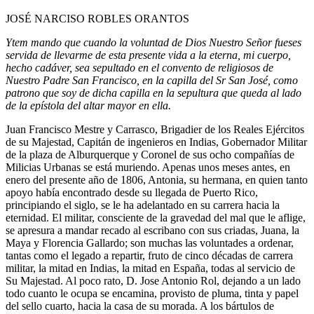
JOSÉ NARCISO ROBLES ORANTOS
Ytem mando que cuando la voluntad de Dios Nuestro Señor fueses
servida de llevarme de esta presente vida a la eterna, mi cuerpo,
hecho cadáver, sea sepultado en el convento de religiosos de
Nuestro Padre San Francisco, en la capilla del Sr San José, como
patrono que soy de dicha capilla en la sepultura que queda al lado
de la epístola del altar mayor en ella.
Juan Francisco Mestre y Carrasco, Brigadier de los Reales Ejércitos
de su Majestad, Capitán de ingenieros en Indias, Gobernador Militar
de la plaza de Alburquerque y Coronel de sus ocho compañías de
Milicias Urbanas se está muriendo. Apenas unos meses antes, en
enero del presente año de 1806, Antonia, su hermana, en quien tanto
apoyo había encontrado desde su llegada de Puerto Rico,
principiando el siglo, se le ha adelantado en su carrera hacia la
eternidad. El militar, consciente de la gravedad del mal que le aflige,
se apresura a mandar recado al escribano con sus criadas, Juana, la
Maya y Florencia Gallardo; son muchas las voluntades a ordenar,
tantas como el legado a repartir, fruto de cinco décadas de carrera
militar, la mitad en Indias, la mitad en España, todas al servicio de
Su Majestad. Al poco rato, D. Jose Antonio Rol, dejando a un lado
todo cuanto le ocupa se encamina, provisto de pluma, tinta y papel
del sello cuarto, hacia la casa de su morada. A los bártulos de