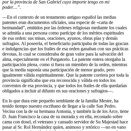
por la provincia de San Gabriel cuyo importe tengo en mi
poder…”.
—En el contexto de un testamento antiguo español las medias
patentes eran documentos oficiales, una especie de «carta de
hermandad”, emitidos por las órdenes religiosas mediante los cuales
se admitía a una persona como partícipe de los méritos espirituales
de esa orden: sus misas, oraciones, ayunos, obras pías y demás
sufragios. Al poseerla, el beneficiario participaba de todas las gracias
e indulgencias que los frailes de esa orden ganaban con sus prácticas
devotas, lo cual se consideraba de gran valor para la salvación del
alma, especialmente en el Purgatorio. La patente entera otorgaba la
participación plena, como si fuera un miembro de la orden, mientras
que la media suponía una participación de menor grado, pero
igualmente válida espiritualmente. Que la patente corriera por toda la
provincia significaba que era reconocida y válida en todos los
conventos de esa provincia, y que todos los frailes de ella quedarían
obligados a incluir al difunto en sus oraciones y sufragios—.
En lo que dura este pequeño semblante de la familia Mestre, ha
tenido tiempo nuestro escribano de llegar a la calle San Pedro.
Vecina con la de su hermana Antonia, y también la de los Arce, tiene
D. Juan Francisco la casa de su morada y en ella, recostado sobre
cama con dosel, el veterano y cansado servidor de Su Majestad hace
pasar al Sr. Rol Hernández quien, animoso y retórico —no en vano