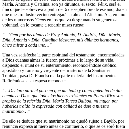
María, Antonia y Catalina, son ya difuntos, el sexto, Félix, será el
único que le sobreviva a partir del 6 de septiembre de ese año, día en
que nuestro ilustre vecino entregará su alma al Altísimo. Así, en uno
de los numerosos
Ytems
en los que va desgranando su generosa
voluntad, en lo tocante a repartir misas ruega:
“…Ytem por las almas de Fray Antonio, D. Andrés, Dña. María,
Dña. Antonia y Dña. Catalina Mesteres, mis difuntos hermanos,
cinco misas a cada uno…”
Una vez satisfecha la parte espiritual del testamento, encomendadas
a Dios cuantas almas le fueron próximas a lo largo de su vida,
dispuesto el ritual de su enterramiento, reconociéndose católico,
apostólico y romano y creyente del misterio de la Santísima
Trinidad, pasa D. Francisco a la parte material del instrumento.
Refiriéndose a su esposa reconoce:
“…Declaro para el paso en que me hallo y como quien ha de dar
cuentas a Dios, que todos los bienes existentes en Puerto Rico son
propios de la referida Dña. María Teresa Balboa, mi mujer, por
haberlos traído la expresada con calidad de dote a nuestro
matrimonio…”
De ello se deduce que su matrimonio no quedó sujeto a Baylío, por
renuncia expresa al fuero antes de contraerlo, o que se celebró fuera