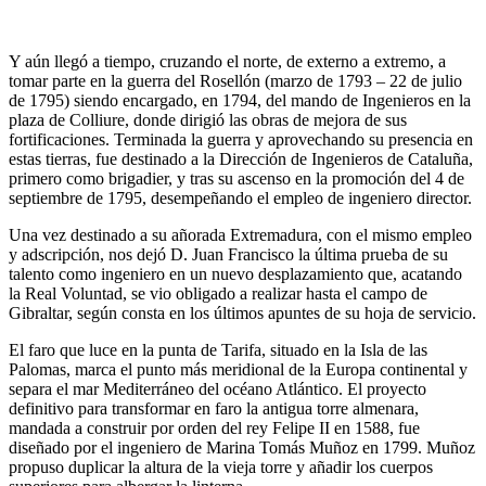
Y aún llegó a tiempo, cruzando el norte, de externo a extremo, a
tomar parte en la guerra del Rosellón (marzo de 1793 – 22 de julio
de 1795) siendo encargado, en 1794, del mando de Ingenieros en la
plaza de Colliure, donde dirigió las obras de mejora de sus
fortificaciones. Terminada la guerra y aprovechando su presencia en
estas tierras, fue destinado a la Dirección de Ingenieros de Cataluña,
primero como brigadier, y tras su ascenso en la promoción del 4 de
septiembre de 1795, desempeñando el empleo de ingeniero director.
Una vez destinado a su añorada Extremadura, con el mismo empleo
y adscripción, nos dejó D. Juan Francisco la última prueba de su
talento como ingeniero en un nuevo desplazamiento que, acatando
la Real Voluntad, se vio obligado a realizar hasta el campo de
Gibraltar, según consta en los últimos apuntes de su hoja de servicio.
El faro que luce en la punta de Tarifa, situado en la Isla de las
Palomas, marca el punto más meridional de la Europa continental y
separa el mar Mediterráneo del océano Atlántico. El proyecto
definitivo para transformar en faro la antigua torre almenara,
mandada a construir por orden del rey Felipe II en 1588, fue
diseñado por el ingeniero de Marina Tomás Muñoz en 1799. Muñoz
propuso duplicar la altura de la vieja torre y añadir los cuerpos