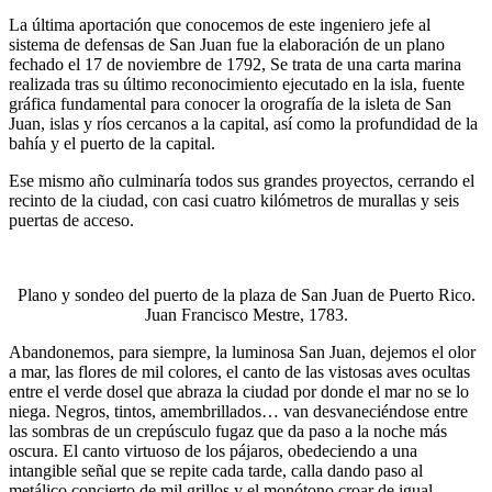
La última aportación que conocemos de este ingeniero jefe al
sistema de defensas de San Juan fue la elaboración de un plano
fechado el 17 de noviembre de 1792, Se trata de una carta marina
realizada tras su último reconocimiento ejecutado en la isla, fuente
gráfica fundamental para conocer la orografía de la isleta de San
Juan, islas y ríos cercanos a la capital, así como la profundidad de la
bahía y el puerto de la capital.
Ese mismo año culminaría todos sus grandes proyectos, cerrando el
recinto de la ciudad, con casi cuatro kilómetros de murallas y seis
puertas de acceso.
Plano y sondeo del puerto de la plaza de San Juan de Puerto Rico.
Juan Francisco Mestre, 1783.
Abandonemos, para siempre, la luminosa San Juan, dejemos el olor
a mar, las flores de mil colores, el canto de las vistosas aves ocultas
entre el verde dosel que abraza la ciudad por donde el mar no se lo
niega. Negros, tintos, amembrillados… van desvaneciéndose entre
las sombras de un crepúsculo fugaz que da paso a la noche más
oscura. El canto virtuoso de los pájaros, obedeciendo a una
intangible señal que se repite cada tarde, calla dando paso al
metálico concierto de mil grillos y el monótono croar de igual