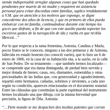
siendo indispensable arreglar algunas cosas que han quedado
pendientes por muerte de mi madre y requieren mi asistencia
personal para evitar discordias entre familias, suplico rendidamente
a V.M. que en atención a los motivos que expongo, se digne
concederme dos años de licencia, y que en primero de ellos pueda
embarcar con mi familia, continuándose durante este tiempo los
goces que disfruto, a fin de que con este auxilio pueda soportar los
excesivos gastos de la navegación de ida y vuelta en que recibía
Merced…”
Por lo que respecta a la rama femenina, Antonia, Catalina y María,
pocos frutos se le conocen, ninguno a las dos primeras y de Antonia,
fallecida en estado honesto (no conoció varón), que lo hizo un 6 de
enero de 1806, en la casa de su habitación sita, a la sazón, en la calle
de San Pedro. De su testamento —que también hemos localizado—
se comprende que era dama distinguida, de piedad bien servida y
mejor dotada de bienes; casas, oro, diamantes, esmeraldas y otras
preciosidades de las Indias que, con generosidad y agradecimiento,
repartió entre hermanos, cuñadas, sobrinos y sirvientes, a cada uno
según su condición, aparecen relacionadas en el documento notarial.
Entre las cláusulas que constituían la parte espiritual del instrumento
hemos localizado una que dibuja, con la misma brevedad que
precisión, la figura de Dña. Antonia:
“…Ytem mando se me despachen dos medias patentes que corran