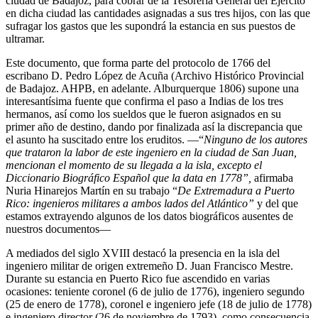
ciudad de Badajoz, para cobrar de la Tesorería General del Ejercito
en dicha ciudad las cantidades asignadas a sus tres hijos, con las que
sufragar los gastos que les supondrá la estancia en sus puestos de
ultramar.
Este documento, que forma parte del protocolo de 1766 del
escribano D. Pedro López de Acuña (Archivo Histórico Provincial
de Badajoz. AHPB, en adelante. Alburquerque 1806) supone una
interesantísima fuente que confirma el paso a Indias de los tres
hermanos, así como los sueldos que le fueron asignados en su
primer año de destino, dando por finalizada así la discrepancia que
el asunto ha suscitado entre los eruditos. —“
Ninguno de los autores
que trataron la labor de este ingeniero en la ciudad de San Juan,
mencionan el momento de su llegada a la isla, excepto el
Diccionario Biográfico Español que la data en 1778”,
afirmaba
Nuria Hinarejos Martín en su trabajo “
De Extremadura a Puerto
Rico: ingenieros militares a ambos lados del Atlántico”
y del que
estamos extrayendo algunos de los datos biográficos ausentes de
nuestros documentos—
A mediados del siglo XVIII destacó la presencia en la isla del
ingeniero militar de origen extremeño D. Juan Francisco Mestre.
Durante su estancia en Puerto Rico fue ascendido en varias
ocasiones: teniente coronel (6 de julio de 1776), ingeniero segundo
(25 de enero de 1778), coronel e ingeniero jefe (18 de julio de 1778)
e ingeniero director (26 de noviembre de 1793), como consecuencia