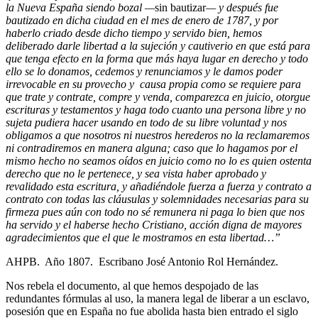
la Nueva España siendo bozal
—
sin bautizar
—
y después fue
bautizado en dicha ciudad en el mes de enero de 1787, y por
haberlo criado desde dicho tiempo y servido bien, hemos
deliberado darle libertad a la sujeción y cautiverio en que está para
que tenga efecto en la forma que más haya lugar en derecho y todo
ello se lo donamos, cedemos y renunciamos y le damos poder
irrevocable en su provecho y causa propia como se requiere para
que trate y contrate, compre y venda, comparezca en juicio, otorgue
escrituras y testamentos y haga todo cuanto una persona libre y no
sujeta pudiera hacer usando en todo de su libre voluntad y nos
obligamos a que nosotros ni nuestros herederos no la reclamaremos
ni contradiremos en manera alguna; caso que lo hagamos por el
mismo hecho no seamos oídos en juicio como no lo es quien ostenta
derecho que no le pertenece, y sea vista haber aprobado y
revalidado esta escritura, y añadiéndole fuerza a fuerza y contrato a
contrato con todas las cláusulas y solemnidades necesarias para su
firmeza pues aún con todo no sé remunera ni paga lo bien que nos
ha servido y el haberse hecho Cristiano, acción digna de mayores
agradecimientos que el que le mostramos en esta libertad…”
AHPB. Año 1807. Escribano José Antonio Rol Hernández.
Nos rebela el documento, al que hemos despojado de las
redundantes fórmulas al uso, la manera legal de liberar a un esclavo,
posesión que en España no fue abolida hasta bien entrado el siglo