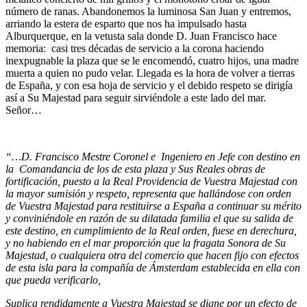
número de ranas. Abandonemos la luminosa San Juan y entremos,
arriando la estera de esparto que nos ha impulsado hasta
Alburquerque, en la vetusta sala donde D. Juan Francisco hace
memoria: casi tres décadas de servicio a la corona haciendo
inexpugnable la plaza que se le encomendó, cuatro hijos, una madre
muerta a quien no pudo velar. Llegada es la hora de volver a tierras
de España, y con esa hoja de servicio y el debido respeto se dirigía
así a Su Majestad para seguir sirviéndole a este lado del mar.
Señor…
“…D. Francisco Mestre Coronel e Ingeniero en Jefe con destino en
la Comandancia de los de esta plaza y Sus Reales obras de
fortificación, puesto a la Real Providencia de Vuestra Majestad con
la mayor sumisión y respeto, representa que hallándose con orden
de Vuestra Majestad para restituirse a España a continuar su mérito
y conviniéndole en razón de su dilatada familia el que su salida de
este destino, en cumplimiento de la Real orden, fuese en derechura,
y no habiendo en el mar proporción que la fragata Sonora de Su
Majestad, o cualquiera otra del comercio que hacen fijo con efectos
de esta isla para la compañía de Ámsterdam establecida en ella con
que pueda verificarlo,
Suplica rendidamente a Vuestra Majestad se digne por un efecto de