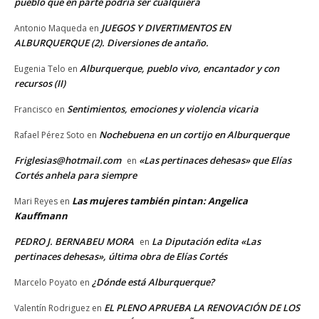
pueblo que en parte podría ser cualquiera
JUEGOS Y DIVERTIMENTOS EN
Antonio Maqueda
en
ALBURQUERQUE (2). Diversiones de antaño.
Alburquerque, pueblo vivo, encantador y con
Eugenia Telo
en
recursos (II)
Sentimientos, emociones y violencia vicaria
Francisco
en
Nochebuena en un cortijo en Alburquerque
Rafael Pérez Soto
en
Friglesias@hotmail.com
«Las pertinaces dehesas» que Elías
en
Cortés anhela para siempre
Las mujeres también pintan: Angelica
Mari Reyes
en
Kauffmann
PEDRO J. BERNABEU MORA
La Diputación edita «Las
en
pertinaces dehesas», última obra de Elías Cortés
¿Dónde está Alburquerque?
Marcelo Poyato
en
EL PLENO APRUEBA LA RENOVACIÓN DE LOS
Valentín Rodriguez
en