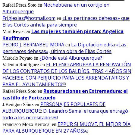
Nochebuena en un cortijo en
Rafael Pérez Soto
en
Alburquerque
Friglesias@hotmail.com
«Las pertinaces dehesas» que
en
Elías Cortés anhela para siempre
Las mujeres también pintan: Angelica
Mari Reyes
en
Kauffmann
PEDRO J. BERNABEU MORA
La Diputación edita «Las
en
pertinaces dehesas», última obra de Elías Cortés
¿Dónde está Alburquerque?
Marcelo Poyato
en
EL PLENO APRUEBA LA RENOVACIÓN
Valentín Rodriguez
en
DE LOS CONTRATOS DE LOS BALDÍOS, TRAS 4 AÑOS SIN
HACERSE, CON PERJUICIO PARA LOS ARRENDATARIOS Y
PARA EL AYUNTAMIENTO￼
Restauraciones en Extremadura: el
Rafael Pérez Soto
en
castillo de Portezuelo
PERSONAJES POPULARES DE
J.Benigno Sáinz
en
ALBURQUERQUE: D. Leandro Sama, el cura que entregó
todo a los necesitados￼
EPPUR SI MUOVE. EL MEJOR DÍA
Francisco Mozo Berrocal
en
PARA ALBURQUERQUE EN 27 AÑOS￼