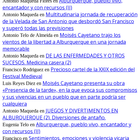
Alburquerque, pueblo vivo,
Antonio Maqueda Flores
en
encantador y con recursos (II)
Multitudinaria jornada de recuperación
Antonio Maqueda
en
de la Velada de San Antonio que desbordó San Francisco
y superó todas las previsiones
Moisés Cayetano trajo los
Antonio Telo de Almeida
en
vientos de la libertad a Alburquerque en una jornada
memorable
DE LAS ENFERMEDADES Y OTROS
Antonio Maqueda
en
SUCESOS. Medicina casera (2)
Precioso cartel de la XXIX edición del
Francisco Rodriguez
en
Festival Medieval
Moisés Cayetano presenta su obra
Luis Reyes Diez
en
«Presencia de la tarde», en la que evoca sus compromisos
y sus vivencias en un pueblo que en parte podría ser
cualquiera
JUEGOS Y DIVERTIMENTOS EN
Antonio Maqueda
en
ALBURQUERQUE (2). Diversiones de antaño.
Alburquerque, pueblo vivo, encantador y
Eugenia Telo
en
con recursos (II)
Sentimientos, emociones y violencia vicaria
Francisco
en