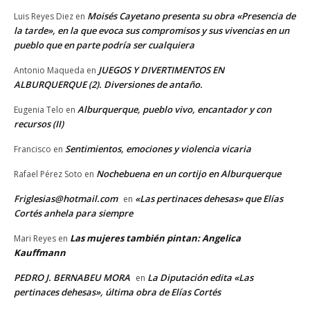
Moisés Cayetano presenta su obra «Presencia de
Luis Reyes Diez
en
la tarde», en la que evoca sus compromisos y sus vivencias en un
pueblo que en parte podría ser cualquiera
JUEGOS Y DIVERTIMENTOS EN
Antonio Maqueda
en
ALBURQUERQUE (2). Diversiones de antaño.
Alburquerque, pueblo vivo, encantador y con
Eugenia Telo
en
recursos (II)
Sentimientos, emociones y violencia vicaria
Francisco
en
Nochebuena en un cortijo en Alburquerque
Rafael Pérez Soto
en
Friglesias@hotmail.com
«Las pertinaces dehesas» que Elías
en
Cortés anhela para siempre
Las mujeres también pintan: Angelica
Mari Reyes
en
Kauffmann
PEDRO J. BERNABEU MORA
La Diputación edita «Las
en
pertinaces dehesas», última obra de Elías Cortés