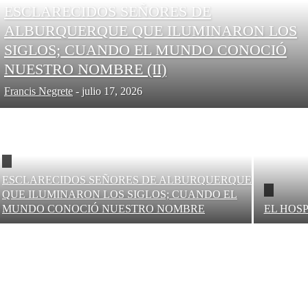
ESCLARECIDOS SEÑORES DE
ALBURQUERQUE QUE ILUMINARON LOS
SIGLOS; CUANDO EL MUNDO CONOCIÓ
NUESTRO NOMBRE (II)
Francis Negrete
-
julio 17, 2026
ESCLARECIDOS SEÑORES DE ALBURQUERQUE
QUE ILUMINARON LOS SIGLOS; CUANDO EL
MUNDO CONOCIÓ NUESTRO NOMBRE
EL HOSP