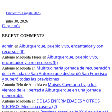
Encuentro Azagala 2026
julio 30, 2026
Cargar más
RECENT COMMENTS
admin
Alburquerque, pueblo vivo, encantador y con
en
recursos (II)
Alburquerque, pueblo vivo,
Antonio Maqueda Flores
en
encantador y con recursos (II)
Multitudinaria jornada de recuperación
Antonio Maqueda
en
de la Velada de San Antonio que desbordó San Francisco
y superó todas las previsiones
Moisés Cayetano trajo los
Antonio Telo de Almeida
en
vientos de la libertad a Alburquerque en una jornada
memorable
DE LAS ENFERMEDADES Y OTROS
Antonio Maqueda
en
SUCESOS. Medicina casera (2)
Precioso cartel de la XXIX edición del