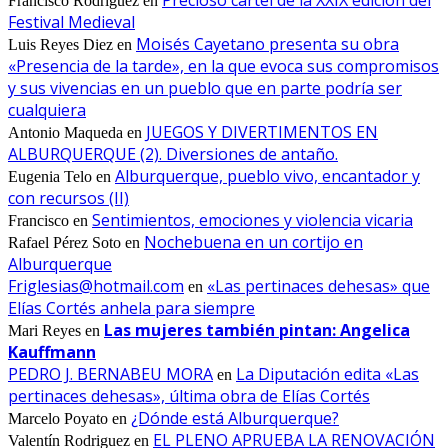
Francisco Rodriguez
en
Festival Medieval
Moisés Cayetano presenta su obra
Luis Reyes Diez
en
«Presencia de la tarde», en la que evoca sus compromisos
y sus vivencias en un pueblo que en parte podría ser
cualquiera
JUEGOS Y DIVERTIMENTOS EN
Antonio Maqueda
en
ALBURQUERQUE (2). Diversiones de antaño.
Alburquerque, pueblo vivo, encantador y
Eugenia Telo
en
con recursos (II)
Sentimientos, emociones y violencia vicaria
Francisco
en
Nochebuena en un cortijo en
Rafael Pérez Soto
en
Alburquerque
Friglesias@hotmail.com
«Las pertinaces dehesas» que
en
Elías Cortés anhela para siempre
Las mujeres también pintan: Angelica
Mari Reyes
en
Kauffmann
PEDRO J. BERNABEU MORA
La Diputación edita «Las
en
pertinaces dehesas», última obra de Elías Cortés
¿Dónde está Alburquerque?
Marcelo Poyato
en
EL PLENO APRUEBA LA RENOVACIÓN
Valentín Rodriguez
en