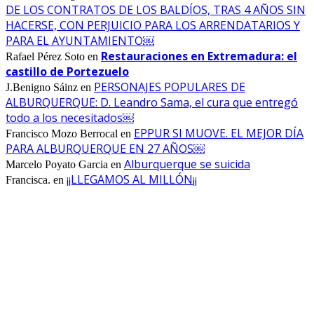
DE LOS CONTRATOS DE LOS BALDÍOS, TRAS 4 AÑOS SIN
HACERSE, CON PERJUICIO PARA LOS ARRENDATARIOS Y
PARA EL AYUNTAMIENTO￼
Restauraciones en Extremadura: el
Rafael Pérez Soto
en
castillo de Portezuelo
PERSONAJES POPULARES DE
J.Benigno Sáinz
en
ALBURQUERQUE: D. Leandro Sama, el cura que entregó
todo a los necesitados￼
EPPUR SI MUOVE. EL MEJOR DÍA
Francisco Mozo Berrocal
en
PARA ALBURQUERQUE EN 27 AÑOS￼
Alburquerque se suicida
Marcelo Poyato Garcia
en
¡¡LLEGAMOS AL MILLÓN¡¡
Francisca.
en