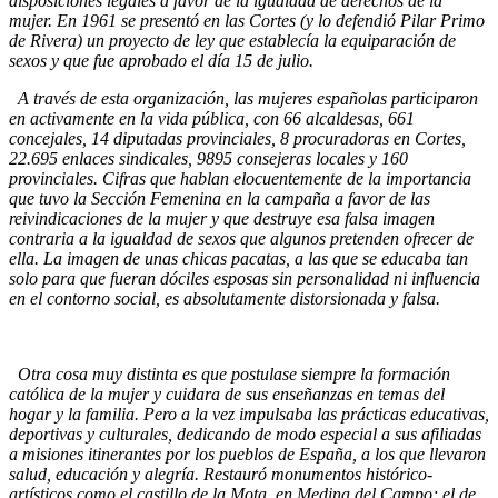
disposiciones legales a favor de la igualdad de derechos de la
mujer. En 1961 se presentó en las Cortes (y lo defendió Pilar Primo
de Rivera) un proyecto de ley que establecía la equiparación de
sexos y que fue aprobado el día 15 de julio.
A través de esta organización, las mujeres españolas participaron
en activamente en la vida pública, con 66 alcaldesas, 661
concejales, 14 diputadas provinciales, 8 procuradoras en Cortes,
22.695 enlaces sindicales, 9895 consejeras locales y 160
provinciales. Cifras que hablan elocuentemente de la importancia
que tuvo la Sección Femenina en la campaña a favor de las
reivindicaciones de la mujer y que destruye esa falsa imagen
contraria a la igualdad de sexos que algunos pretenden ofrecer de
ella. La imagen de unas chicas pacatas, a las que se educaba tan
solo para que fueran dóciles esposas sin personalidad ni influencia
en el contorno social, es absolutamente distorsionada y falsa.
Otra cosa muy distinta es que postulase siempre la formación
católica de la mujer y cuidara de sus enseñanzas en temas del
hogar y la familia. Pero a la vez impulsaba las prácticas educativas,
deportivas y culturales, dedicando de modo especial a sus afiliadas
a misiones itinerantes por los pueblos de España, a los que llevaron
salud, educación y alegría. Restauró monumentos histórico-
artísticos como el castillo de la Mota, en Medina del Campo; el de