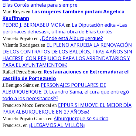
Elías Cortés anhela para siempre
Las mujeres también pintan: Angelica
Mari Reyes
en
Kauffmann
PEDRO J. BERNABEU MORA
La Diputación edita «Las
en
pertinaces dehesas», última obra de Elías Cortés
¿Dónde está Alburquerque?
Marcelo Poyato
en
EL PLENO APRUEBA LA RENOVACIÓN
Valentín Rodriguez
en
DE LOS CONTRATOS DE LOS BALDÍOS, TRAS 4 AÑOS SIN
HACERSE, CON PERJUICIO PARA LOS ARRENDATARIOS Y
PARA EL AYUNTAMIENTO￼
Restauraciones en Extremadura: el
Rafael Pérez Soto
en
castillo de Portezuelo
PERSONAJES POPULARES DE
J.Benigno Sáinz
en
ALBURQUERQUE: D. Leandro Sama, el cura que entregó
todo a los necesitados￼
EPPUR SI MUOVE. EL MEJOR DÍA
Francisco Mozo Berrocal
en
PARA ALBURQUERQUE EN 27 AÑOS￼
Alburquerque se suicida
Marcelo Poyato Garcia
en
¡¡LLEGAMOS AL MILLÓN¡¡
Francisca.
en