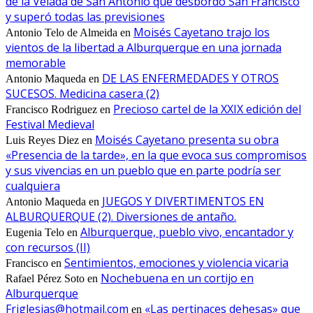
de la Velada de San Antonio que desbordó San Francisco
y superó todas las previsiones
Moisés Cayetano trajo los
Antonio Telo de Almeida
en
vientos de la libertad a Alburquerque en una jornada
memorable
DE LAS ENFERMEDADES Y OTROS
Antonio Maqueda
en
SUCESOS. Medicina casera (2)
Precioso cartel de la XXIX edición del
Francisco Rodriguez
en
Festival Medieval
Moisés Cayetano presenta su obra
Luis Reyes Diez
en
«Presencia de la tarde», en la que evoca sus compromisos
y sus vivencias en un pueblo que en parte podría ser
cualquiera
JUEGOS Y DIVERTIMENTOS EN
Antonio Maqueda
en
ALBURQUERQUE (2). Diversiones de antaño.
Alburquerque, pueblo vivo, encantador y
Eugenia Telo
en
con recursos (II)
Sentimientos, emociones y violencia vicaria
Francisco
en
Nochebuena en un cortijo en
Rafael Pérez Soto
en
Alburquerque
Friglesias@hotmail.com
«Las pertinaces dehesas» que
en