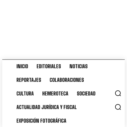
INICIO
EDITORIALES
NOTICIAS
domingo, agosto 9, 2026
REPORTAJES
COLABORACIONES
INICIO
EDITORIALES
NOTICIAS
CULTURA
HEMEROTECA
SOCIEDAD
REPORTAJES
COLABORACIONES
ACTUALIDAD JURÍDICA Y FISCAL
CULTURA
HEMEROTECA
SOCIEDAD
EXPOSICIÓN FOTOGRÁFICA
ACTUALIDAD JURÍDICA Y FISCAL