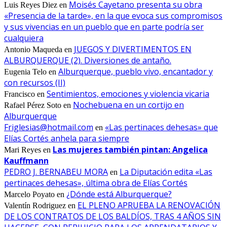
Moisés Cayetano presenta su obra
Luis Reyes Diez
en
«Presencia de la tarde», en la que evoca sus compromisos
y sus vivencias en un pueblo que en parte podría ser
cualquiera
JUEGOS Y DIVERTIMENTOS EN
Antonio Maqueda
en
ALBURQUERQUE (2). Diversiones de antaño.
Alburquerque, pueblo vivo, encantador y
Eugenia Telo
en
con recursos (II)
Sentimientos, emociones y violencia vicaria
Francisco
en
Nochebuena en un cortijo en
Rafael Pérez Soto
en
Alburquerque
Friglesias@hotmail.com
«Las pertinaces dehesas» que
en
Elías Cortés anhela para siempre
Las mujeres también pintan: Angelica
Mari Reyes
en
Kauffmann
PEDRO J. BERNABEU MORA
La Diputación edita «Las
en
pertinaces dehesas», última obra de Elías Cortés
¿Dónde está Alburquerque?
Marcelo Poyato
en
EL PLENO APRUEBA LA RENOVACIÓN
Valentín Rodriguez
en
DE LOS CONTRATOS DE LOS BALDÍOS, TRAS 4 AÑOS SIN