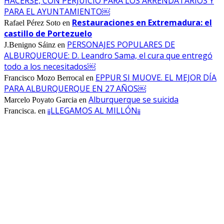
HACERSE, CON PERJUICIO PARA LOS ARRENDATARIOS Y
PARA EL AYUNTAMIENTO￼
Restauraciones en Extremadura: el
Rafael Pérez Soto
en
castillo de Portezuelo
PERSONAJES POPULARES DE
J.Benigno Sáinz
en
ALBURQUERQUE: D. Leandro Sama, el cura que entregó
todo a los necesitados￼
EPPUR SI MUOVE. EL MEJOR DÍA
Francisco Mozo Berrocal
en
PARA ALBURQUERQUE EN 27 AÑOS￼
Alburquerque se suicida
Marcelo Poyato Garcia
en
¡¡LLEGAMOS AL MILLÓN¡¡
Francisca.
en