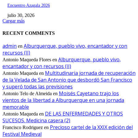
Encuentro Azagala 2026
julio 30, 2026
Cargar más
RECENT COMMENTS
admin
Alburquerque, pueblo vivo, encantador y con
en
recursos (II)
Alburquerque, pueblo vivo,
Antonio Maqueda Flores
en
encantador y con recursos (II)
Multitudinaria jornada de recuperación
Antonio Maqueda
en
de la Velada de San Antonio que desbordó San Francisco
y superó todas las previsiones
Moisés Cayetano trajo los
Antonio Telo de Almeida
en
vientos de la libertad a Alburquerque en una jornada
memorable
DE LAS ENFERMEDADES Y OTROS
Antonio Maqueda
en
SUCESOS. Medicina casera (2)
Precioso cartel de la XXIX edición del
Francisco Rodriguez
en
Festival Medieval