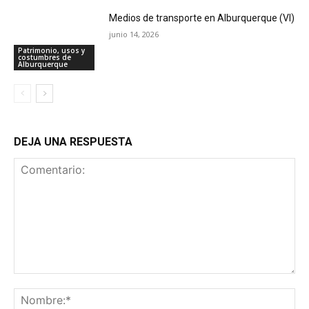
Medios de transporte en Alburquerque (VI)
junio 14, 2026
Patrimonio, usos y
costumbres de
Alburquerque
DEJA UNA RESPUESTA
Comentario:
No