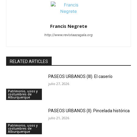
Francis Negrete
http://www.revistaazagala.org
RELATED ARTICLES
PASEOS URBANOS (III). El caserío
julio 27, 2026
Patrimonio, usos y
costumbres de
Alburquerque
PASEOS URBANOS (II). Pincelada histórica
julio 21, 2026
Patrimonio, usos y
costumbres de
Alburquerque