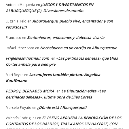
JUEGOS Y DIVERTIMENTOS EN
Antonio Maqueda
en
ALBURQUERQUE (2). Diversiones de antaño.
Alburquerque, pueblo vivo, encantador y con
Eugenia Telo
en
recursos (II)
Sentimientos, emociones y violencia vicaria
Francisco
en
Nochebuena en un cortijo en Alburquerque
Rafael Pérez Soto
en
Friglesias@hotmail.com
«Las pertinaces dehesas» que Elías
en
Cortés anhela para siempre
Las mujeres también pintan: Angelica
Mari Reyes
en
Kauffmann
PEDRO J. BERNABEU MORA
La Diputación edita «Las
en
pertinaces dehesas», última obra de Elías Cortés
¿Dónde está Alburquerque?
Marcelo Poyato
en
EL PLENO APRUEBA LA RENOVACIÓN DE LOS
Valentín Rodriguez
en
CONTRATOS DE LOS BALDÍOS, TRAS 4 AÑOS SIN HACERSE, CON