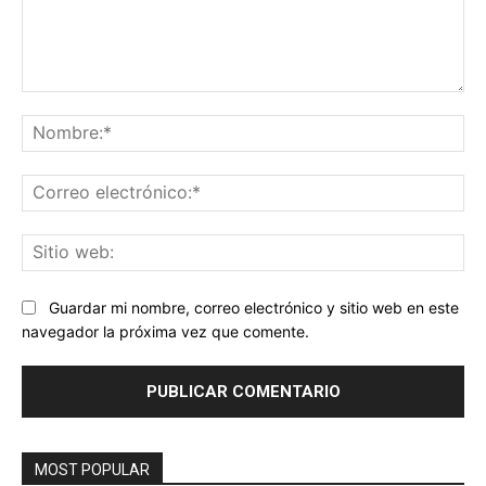
Comentario:
No
Co
ele
Sit
we
Guardar mi nombre, correo electrónico y sitio web en este
navegador la próxima vez que comente.
MOST POPULAR