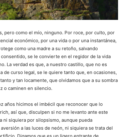
s, pero como el mío, ninguno. Por roce, por culto, por
otencial económico, por una vida o por una instantánea,
 protege como una madre a su retoño, salvando
 consentido, se le convierte en el regidor de la vida
o. La verdad es que, a nuestro castillo, que no es
de curso legal, se le quiere tanto que, en ocasiones,
s, tanto y tan locamente, que olvidamos que a su sombra
oz o caminen en silencio.
z años hicimos el imbécil que reconocer que lo
ch, así que, disculpen si no me levanto ante este
ía ni siquiera por silopsismo, aunque pueda
versión a las luces de neón, ni siquiera se trata del
artificio. Digamos que es un ligero entrante de