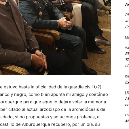
A
P
«L
Co
Ma
Va
R
TR
L
Ra
Ex
e estuvo hasta la oficialidad de la guardia civil (¿?),
J.
n blanco y negro, como bien apunta mi amigo y coetáneo
AL
lburquerque para que aquello dejara volar la memoria.
en
er citado al actual arzobispo de la archidiócesis de
Fr
 dado, si no propuestas y soluciones profanas, al
M
 castillo de Alburquerque recuperó, por un día, su