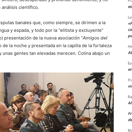
Fr
ed
 análisis científico.
Lu
isputas banales que, como siempre, se dirimen a la
«P
co
gua y espada, y todo por la “elitista y excluyente”
pa
presentación de la nueva asociación “𝘈𝘮𝘪𝘨𝘰𝘴 𝘥𝘦𝘭
da al amparo de la noche y presentada en la capilla de la fortaleza
An
AL
 y unas gentes tan elevadas merecen. Colina abajo un
Eu
en
Fr
vi
Ra
A
Fr
de
Ma