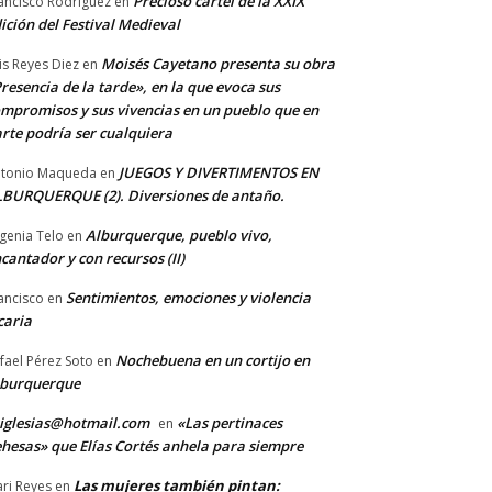
Precioso cartel de la XXIX
ancisco Rodriguez
en
ición del Festival Medieval
Moisés Cayetano presenta su obra
is Reyes Diez
en
resencia de la tarde», en la que evoca sus
mpromisos y sus vivencias en un pueblo que en
rte podría ser cualquiera
JUEGOS Y DIVERTIMENTOS EN
tonio Maqueda
en
BURQUERQUE (2). Diversiones de antaño.
Alburquerque, pueblo vivo,
genia Telo
en
cantador y con recursos (II)
Sentimientos, emociones y violencia
ancisco
en
caria
Nochebuena en un cortijo en
fael Pérez Soto
en
lburquerque
iglesias@hotmail.com
«Las pertinaces
en
hesas» que Elías Cortés anhela para siempre
Las mujeres también pintan:
ri Reyes
en