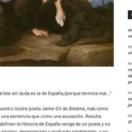
a
co
An
vi
An
re
de
pr
An
s triste sin duda es la de España,/porque termina mal…”
vi
j
𝘢, de nuestro ilustre poeta Jaime Gil de Biedma, más como
An
 una sentencia que como una acusación. Resulta
OT
definen la Historia de España venga de un poeta y no
n sincero, desesperado y profundo sentimiento, y no