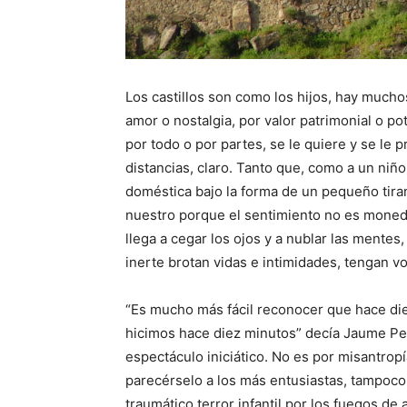
Los castillos son como los hijos, hay mucho
amor o nostalgia, por valor patrimonial o p
por todo o por partes, se le quiere y se le
distancias, claro. Tanto que, como a un niño
doméstica bajo la forma de un pequeño tiran
nuestro porque el sentimiento no es moneda 
llega a cegar los ojos y a nublar las mente
inerte brotan vidas e intimidades, tengan v
“Es mucho más fácil reconocer que hace die
hicimos hace diez minutos” decía Jaume Peri
espectáculo iniciático. No es por misantrop
parecérselo a los más entusiastas, tampoco a
traumático terror infantil por los fuegos de 