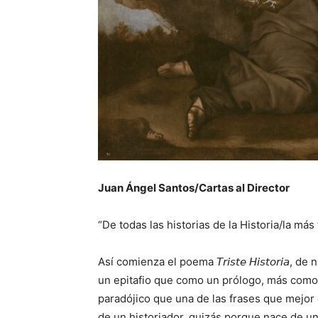
Juan Ángel Santos/Cartas al Director
“De todas las historias de la Historia/la má
Así comienza el poema 𝘛𝘳𝘪𝘴𝘵𝘦 𝘏𝘪𝘴𝘵𝘰𝘳
un epitafio que como un prólogo, más como
paradójico que una de las frases que mejor 
de un historiador, quizás porque nace de u