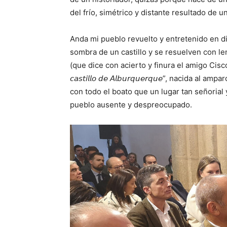
del frío, simétrico y distante resultado de un
Anda mi pueblo revuelto y entretenido en d
sombra de un castillo y se resuelven con len
(que dice con acierto y finura el amigo Cisco) 
𝘤𝘢𝘴𝘵𝘪𝘭𝘭𝘰 𝘥𝘦 𝘈𝘭𝘣𝘶𝘳𝘲𝘶𝘦𝘳𝘲𝘶𝘦”, naci
con todo el boato que un lugar tan señorial
pueblo ausente y despreocupado.