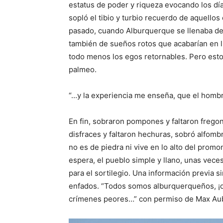
estatus de poder y riqueza evocando los día
sopló el tibio y turbio recuerdo de aquellos 
pasado, cuando Alburquerque se llenaba de p
también de sueños rotos que acabarían en ll
todo menos los egos retornables. Pero esto e
palmeo.
“…y la experiencia me enseña, que el hombre
En fin, sobraron pompones y faltaron fregon
disfraces y faltaron hechuras, sobró alfombra
no es de piedra ni vive en lo alto del promo
espera, el pueblo simple y llano, unas vece
para el sortilegio. Una información previa s
enfados. “Todos somos alburquerqueños, ¡q
crímenes peores…” con permiso de Max Au