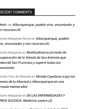
RECENT COMMENTS
dmin
Alburquerque, pueblo vivo, encantador y
en
n recursos (II)
Alburquerque, pueblo
tonio Maqueda Flores
en
vo, encantador y con recursos (II)
Multitudinaria jornada de
tonio Maqueda
en
cuperación de la Velada de San Antonio que
sbordó San Francisco y superó todas las
evisiones
Moisés Cayetano trajo los
tonio Telo de Almeida
en
entos de la libertad a Alburquerque en una
ornada memorable
DE LAS ENFERMEDADES Y
tonio Maqueda
en
ROS SUCESOS. Medicina casera (2)