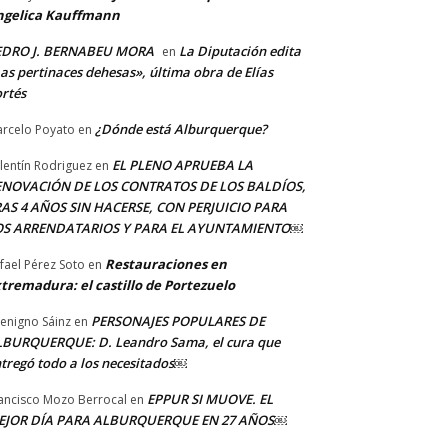
ngelica Kauffmann
EDRO J. BERNABEU MORA
La Diputación edita
en
as pertinaces dehesas», última obra de Elías
rtés
¿Dónde está Alburquerque?
rcelo Poyato
en
EL PLENO APRUEBA LA
lentín Rodriguez
en
ENOVACIÓN DE LOS CONTRATOS DE LOS BALDÍOS,
AS 4 AÑOS SIN HACERSE, CON PERJUICIO PARA
OS ARRENDATARIOS Y PARA EL AYUNTAMIENTO￼
Restauraciones en
fael Pérez Soto
en
tremadura: el castillo de Portezuelo
PERSONAJES POPULARES DE
Benigno Sáinz
en
BURQUERQUE: D. Leandro Sama, el cura que
tregó todo a los necesitados￼
EPPUR SI MUOVE. EL
ancisco Mozo Berrocal
en
EJOR DÍA PARA ALBURQUERQUE EN 27 AÑOS￼