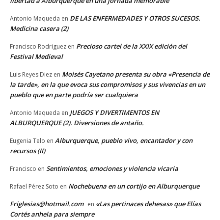
libertad a Alburquerque en una jornada memorable
DE LAS ENFERMEDADES Y OTROS SUCESOS.
Antonio Maqueda
en
Medicina casera (2)
Precioso cartel de la XXIX edición del
Francisco Rodriguez
en
Festival Medieval
Moisés Cayetano presenta su obra «Presencia de
Luis Reyes Diez
en
la tarde», en la que evoca sus compromisos y sus vivencias en un
pueblo que en parte podría ser cualquiera
JUEGOS Y DIVERTIMENTOS EN
Antonio Maqueda
en
ALBURQUERQUE (2). Diversiones de antaño.
Alburquerque, pueblo vivo, encantador y con
Eugenia Telo
en
recursos (II)
Sentimientos, emociones y violencia vicaria
Francisco
en
Nochebuena en un cortijo en Alburquerque
Rafael Pérez Soto
en
Friglesias@hotmail.com
«Las pertinaces dehesas» que Elías
en
Cortés anhela para siempre