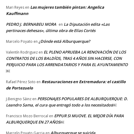
Las mujeres también pintan: Angelica
Mari Reyes
en
Kauffmann
PEDRO J. BERNABEU MORA
La Diputación edita «Las
en
pertinaces dehesas», última obra de Elías Cortés
¿Dónde está Alburquerque?
Marcelo Poyato
en
EL PLENO APRUEBA LA RENOVACIÓN DE LOS
Valentín Rodriguez
en
CONTRATOS DE LOS BALDÍOS, TRAS 4 AÑOS SIN HACERSE, CON
PERJUICIO PARA LOS ARRENDATARIOS Y PARA EL AYUNTAMIENTO
￼
Restauraciones en Extremadura: el castillo
Rafael Pérez Soto
en
de Portezuelo
PERSONAJES POPULARES DE ALBURQUERQUE: D.
J.Benigno Sáinz
en
Leandro Sama, el cura que entregó todo a los necesitados￼
EPPUR SI MUOVE. EL MEJOR DÍA PARA
Francisco Mozo Berrocal
en
ALBURQUERQUE EN 27 AÑOS￼
Alburquerque se suicida
Marcelo Poyato Garcia
en