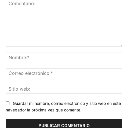
Comentario:
No
Co
ele
Sit
we
Guardar mi nombre, correo electrónico y sitio web en este
navegador la próxima vez que comente.