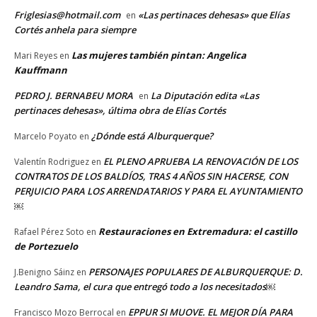
Friglesias@hotmail.com
«Las pertinaces dehesas» que Elías
en
Cortés anhela para siempre
Las mujeres también pintan: Angelica
Mari Reyes
en
Kauffmann
PEDRO J. BERNABEU MORA
La Diputación edita «Las
en
pertinaces dehesas», última obra de Elías Cortés
¿Dónde está Alburquerque?
Marcelo Poyato
en
EL PLENO APRUEBA LA RENOVACIÓN DE LOS
Valentín Rodriguez
en
CONTRATOS DE LOS BALDÍOS, TRAS 4 AÑOS SIN HACERSE, CON
PERJUICIO PARA LOS ARRENDATARIOS Y PARA EL AYUNTAMIENTO
￼
Restauraciones en Extremadura: el castillo
Rafael Pérez Soto
en
de Portezuelo
PERSONAJES POPULARES DE ALBURQUERQUE: D.
J.Benigno Sáinz
en
Leandro Sama, el cura que entregó todo a los necesitados￼
EPPUR SI MUOVE. EL MEJOR DÍA PARA
Francisco Mozo Berrocal
en