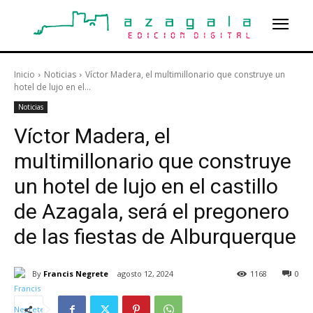
Inicio
Noticias
Víctor Madera, el multimillonario que construye un
hotel de lujo en el...
Noticias
Víctor Madera, el
multimillonario que construye
un hotel de lujo en el castillo
de Azagala, será el pregonero
de las fiestas de Alburquerque
By
Francis Negrete
agosto 12, 2024
1168
0