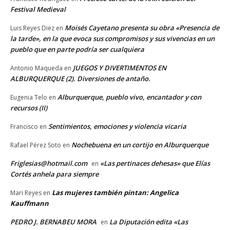
Festival Medieval
Moisés Cayetano presenta su obra «Presencia de
Luis Reyes Diez
en
la tarde», en la que evoca sus compromisos y sus vivencias en un
pueblo que en parte podría ser cualquiera
JUEGOS Y DIVERTIMENTOS EN
Antonio Maqueda
en
ALBURQUERQUE (2). Diversiones de antaño.
Alburquerque, pueblo vivo, encantador y con
Eugenia Telo
en
recursos (II)
Sentimientos, emociones y violencia vicaria
Francisco
en
Nochebuena en un cortijo en Alburquerque
Rafael Pérez Soto
en
Friglesias@hotmail.com
«Las pertinaces dehesas» que Elías
en
Cortés anhela para siempre
Las mujeres también pintan: Angelica
Mari Reyes
en
Kauffmann
PEDRO J. BERNABEU MORA
La Diputación edita «Las
en