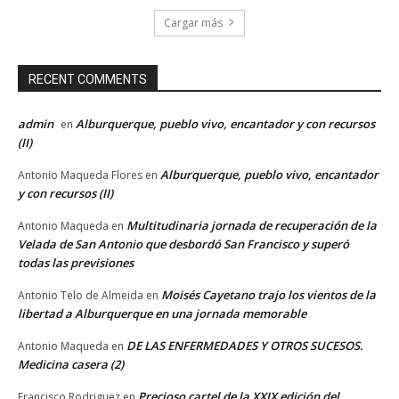
Cargar más
RECENT COMMENTS
admin
Alburquerque, pueblo vivo, encantador y con recursos
en
(II)
Alburquerque, pueblo vivo, encantador
Antonio Maqueda Flores
en
y con recursos (II)
Multitudinaria jornada de recuperación de la
Antonio Maqueda
en
Velada de San Antonio que desbordó San Francisco y superó
todas las previsiones
Moisés Cayetano trajo los vientos de la
Antonio Telo de Almeida
en
libertad a Alburquerque en una jornada memorable
DE LAS ENFERMEDADES Y OTROS SUCESOS.
Antonio Maqueda
en
Medicina casera (2)
Precioso cartel de la XXIX edición del
Francisco Rodriguez
en