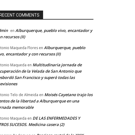
RECENT COMMENTS
dmin
Alburquerque, pueblo vivo, encantador y
en
n recursos (II)
Alburquerque, pueblo
tonio Maqueda Flores
en
vo, encantador y con recursos (II)
Multitudinaria jornada de
tonio Maqueda
en
cuperación de la Velada de San Antonio que
sbordó San Francisco y superó todas las
evisiones
Moisés Cayetano trajo los
tonio Telo de Almeida
en
entos de la libertad a Alburquerque en una
ornada memorable
DE LAS ENFERMEDADES Y
tonio Maqueda
en
ROS SUCESOS. Medicina casera (2)