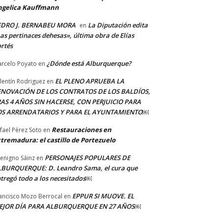
ngelica Kauffmann
EDRO J. BERNABEU MORA
La Diputación edita
en
as pertinaces dehesas», última obra de Elías
rtés
¿Dónde está Alburquerque?
rcelo Poyato
en
EL PLENO APRUEBA LA
lentín Rodriguez
en
ENOVACIÓN DE LOS CONTRATOS DE LOS BALDÍOS,
AS 4 AÑOS SIN HACERSE, CON PERJUICIO PARA
OS ARRENDATARIOS Y PARA EL AYUNTAMIENTO￼
Restauraciones en
fael Pérez Soto
en
tremadura: el castillo de Portezuelo
PERSONAJES POPULARES DE
Benigno Sáinz
en
BURQUERQUE: D. Leandro Sama, el cura que
tregó todo a los necesitados￼
EPPUR SI MUOVE. EL
ancisco Mozo Berrocal
en
EJOR DÍA PARA ALBURQUERQUE EN 27 AÑOS￼