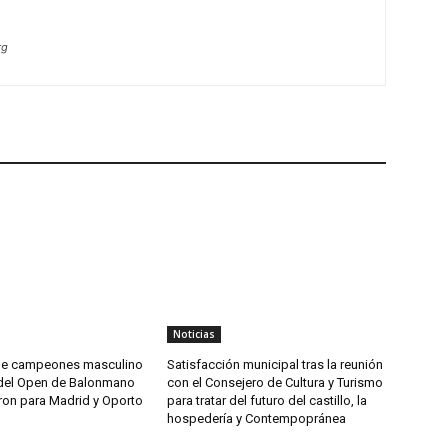
rg
Noticias
 de campeones masculino
Satisfacción municipal tras la reunión
del Open de Balonmano
con el Consejero de Cultura y Turismo
ron para Madrid y Oporto
para tratar del futuro del castillo, la
hospedería y Contempopránea