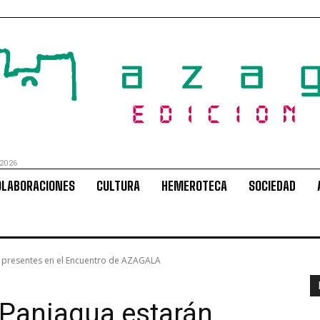
 2026
OLABORACIONES
CULTURA
HEMEROTECA
SOCIEDAD
án presentes en el Encuentro de AZAGALA
y Paniagua estarán