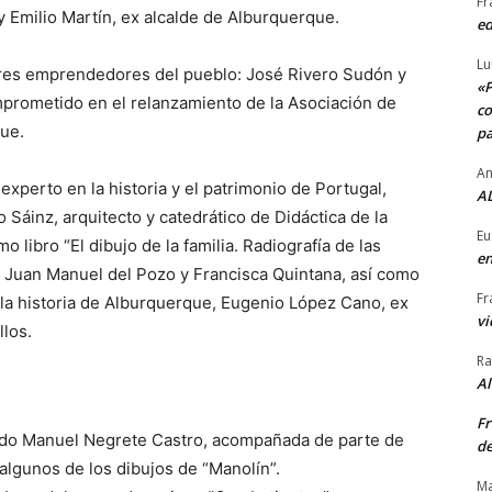
Fr
y Emilio Martín, ex alcalde de Alburquerque.
ed
Lu
ores emprendedores del pueblo: José Rivero Sudón y
«P
mprometido en el relanzamiento de la Asociación de
co
ue.
pa
An
xperto en la historia y el patrimonio de Portugal,
AL
 Sáinz, arquitecto y catedrático de Didáctica de la
Eu
o libro “El dibujo de la familia. Radiografía de las
en
s Juan Manuel del Pozo y Francisca Quintana, así como
Fr
la historia de Alburquerque, Eugenio López Cano, ex
vi
llos.
Ra
A
Fr
ado Manuel Negrete Castro, acompañada de parte de
de
 algunos de los dibujos de “Manolín”.
Ma