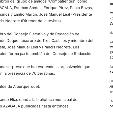
bros del grupo de amigos “Combatientes”, como
A
AGALA, Esteban Santos, Enrique Pírez, Pablo Bozas,
P
sinos y Emilio Martín, José Manuel Leal (Presidente
«L
cis Negrete (Director de la revista).
Co
Ma
bro del Consejo Ejecutivo y de Redacción de
n Duque, tesorero de Tres Castillos y miembro del
Va
sta, José Manuel Leal y Francis Negrete. Les
R
TR
uien forma parte también del Consejo de Redacción.
L
una sorpresa que ha reservado la organización que
Ra
Ex
on la presencia de 70 personas.
J.
alde de Alburquerque).
AL
en
ndo Elías donó a la biblioteca municipal de
Fr
tas AZAGALA publicadas hasta entonces.
M