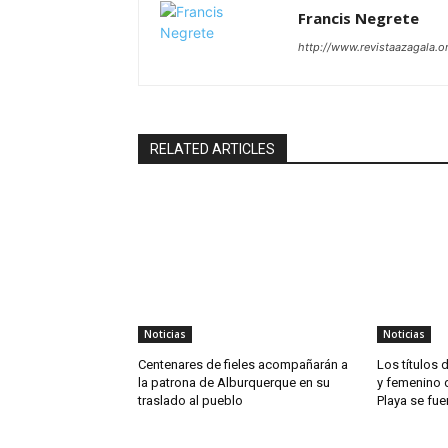
Francis Negrete
http://www.revistaazagala.o
RELATED ARTICLES
Noticias
Noticias
Centenares de fieles acompañarán a
Los títulos
la patrona de Alburquerque en su
y femenino 
traslado al pueblo
Playa se fue