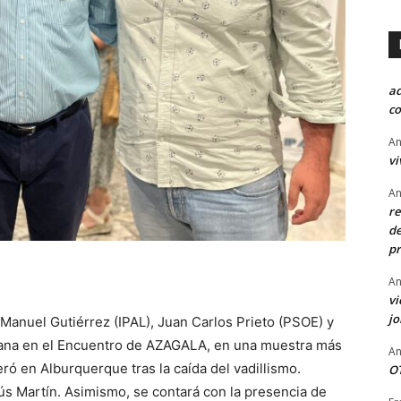
a
co
An
vi
An
re
de
pr
An
vi
j
–Manuel Gutiérrez (IPAL), Juan Carlos Prieto (PSOE) y
ñana en el Encuentro de AZAGALA, en una muestra más
An
ó en Alburquerque tras la caída del vadillismo.
OT
sús Martín. Asimismo, se contará con la presencia de