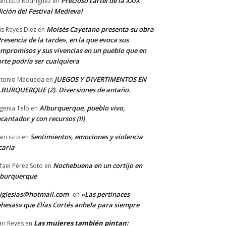
Precioso cartel de la XXIX
ancisco Rodriguez
en
ición del Festival Medieval
Moisés Cayetano presenta su obra
is Reyes Diez
en
resencia de la tarde», en la que evoca sus
mpromisos y sus vivencias en un pueblo que en
rte podría ser cualquiera
JUEGOS Y DIVERTIMENTOS EN
tonio Maqueda
en
BURQUERQUE (2). Diversiones de antaño.
Alburquerque, pueblo vivo,
genia Telo
en
cantador y con recursos (II)
Sentimientos, emociones y violencia
ancisco
en
caria
Nochebuena en un cortijo en
fael Pérez Soto
en
lburquerque
iglesias@hotmail.com
«Las pertinaces
en
hesas» que Elías Cortés anhela para siempre
Las mujeres también pintan:
ri Reyes
en