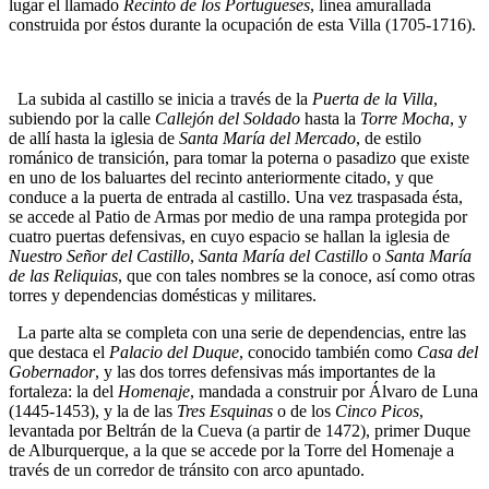
lugar el llamado
Recinto de los Portugueses
, línea amurallada
construida por éstos durante la ocupación de esta Villa (1705-1716).
La subida al castillo se inicia a través de la
Puerta de la Villa
,
subiendo por la calle
Callejón del Soldado
hasta la
Torre Mocha
, y
de allí hasta la iglesia de
Santa María del Mercado
, de estilo
románico de transición, para tomar la poterna o pasadizo que existe
en uno de los baluartes del recinto anteriormente citado, y que
conduce a la puerta de entrada al castillo. Una vez traspasada ésta,
se accede al Patio de Armas por medio de una rampa protegida por
cuatro puertas defensivas, en cuyo espacio se hallan la iglesia de
Nuestro Señor del Castillo
,
Santa María del Castillo
o
Santa María
de las Reliquias
, que con tales nombres se la conoce, así como otras
torres y dependencias domésticas y militares.
La parte alta se completa con una serie de dependencias, entre las
que destaca el
Palacio del Duque
, conocido también como
Casa del
Gobernador
, y las dos torres defensivas más importantes de la
fortaleza: la del
Homenaje
, mandada a construir por Álvaro de Luna
(1445-1453), y la de las
Tres Esquinas
o de los
Cinco Picos
,
levantada por Beltrán de la Cueva (a partir de 1472), primer Duque
de Alburquerque, a la que se accede por la Torre del Homenaje a
través de un corredor de tránsito con arco apuntado.