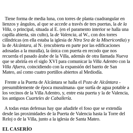
Tiene forma de media luna, con torres de planta cuadrangular en
lienzos y ángulos, al que se accede a través de tres puertas, la
de la
Villa
, o principal, situada al E. (en el paramento interior se halla una
capilla abierta, sin culto), la
de Valencia
, al W., con dos torres
cilíndricas (en ella estaba la iglesia de
Ntra Sra de la Misericordia
) y
la de
Alcántara
, al N. (encubierta en parte por las edificaciones
adosadas a la muralla), la única con puerta en recodo que nos
recuerda el pasado árabe de la Villa, además de otra llamada
Nueva
que se abriría en el siglo XVI para comunicar la
Villa Adentro
con la
Villa Afuera
, coincidiendo con la expansión del barrio de San
Mateo, así como cuatro portillos abiertos al Mediodía.
Frente a la Puerta de Alcántara se halla el
Pozo de Alcántara
-
presumiblemente de época musulmana- que surtía de agua potable a
los vecinos de la Villa Adentro, y, entre esta puerta y la de Valencia,
los antiguos
Cuarteles de Caballería
.
A todas estas defensas hay que añadirle el foso que se extendía
desde las proximidades de la Puerta de Valencia hasta la Torre del
Reloj o de la Villa, junto a la iglesia de Santa Mateo.
EL CASERÍO