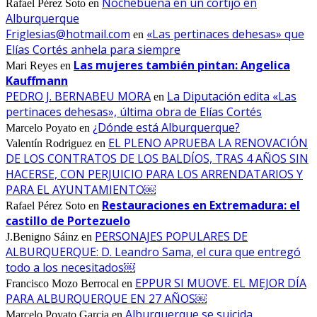
Nochebuena en un cortijo en
Rafael Pérez Soto
en
Alburquerque
Friglesias@hotmail.com
«Las pertinaces dehesas» que
en
Elías Cortés anhela para siempre
Las mujeres también pintan: Angelica
Mari Reyes
en
Kauffmann
PEDRO J. BERNABEU MORA
La Diputación edita «Las
en
pertinaces dehesas», última obra de Elías Cortés
¿Dónde está Alburquerque?
Marcelo Poyato
en
EL PLENO APRUEBA LA RENOVACIÓN
Valentín Rodriguez
en
DE LOS CONTRATOS DE LOS BALDÍOS, TRAS 4 AÑOS SIN
HACERSE, CON PERJUICIO PARA LOS ARRENDATARIOS Y
PARA EL AYUNTAMIENTO￼
Restauraciones en Extremadura: el
Rafael Pérez Soto
en
castillo de Portezuelo
PERSONAJES POPULARES DE
J.Benigno Sáinz
en
ALBURQUERQUE: D. Leandro Sama, el cura que entregó
todo a los necesitados￼
EPPUR SI MUOVE. EL MEJOR DÍA
Francisco Mozo Berrocal
en
PARA ALBURQUERQUE EN 27 AÑOS￼
Alburquerque se suicida
Marcelo Poyato Garcia
en