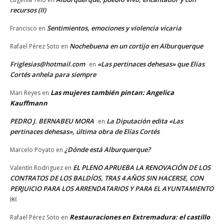
recursos (II)
Sentimientos, emociones y violencia vicaria
Francisco
en
Nochebuena en un cortijo en Alburquerque
Rafael Pérez Soto
en
Friglesias@hotmail.com
«Las pertinaces dehesas» que Elías
en
Cortés anhela para siempre
Las mujeres también pintan: Angelica
Mari Reyes
en
Kauffmann
PEDRO J. BERNABEU MORA
La Diputación edita «Las
en
pertinaces dehesas», última obra de Elías Cortés
¿Dónde está Alburquerque?
Marcelo Poyato
en
EL PLENO APRUEBA LA RENOVACIÓN DE LOS
Valentín Rodriguez
en
CONTRATOS DE LOS BALDÍOS, TRAS 4 AÑOS SIN HACERSE, CON
PERJUICIO PARA LOS ARRENDATARIOS Y PARA EL AYUNTAMIENTO
￼
Restauraciones en Extremadura: el castillo
Rafael Pérez Soto
en