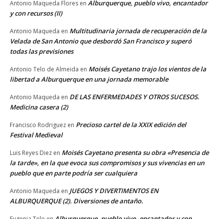
Alburquerque, pueblo vivo, encantador
Antonio Maqueda Flores
en
y con recursos (II)
Multitudinaria jornada de recuperación de la
Antonio Maqueda
en
Velada de San Antonio que desbordó San Francisco y superó
todas las previsiones
Moisés Cayetano trajo los vientos de la
Antonio Telo de Almeida
en
libertad a Alburquerque en una jornada memorable
DE LAS ENFERMEDADES Y OTROS SUCESOS.
Antonio Maqueda
en
Medicina casera (2)
Precioso cartel de la XXIX edición del
Francisco Rodriguez
en
Festival Medieval
Moisés Cayetano presenta su obra «Presencia de
Luis Reyes Diez
en
la tarde», en la que evoca sus compromisos y sus vivencias en un
pueblo que en parte podría ser cualquiera
JUEGOS Y DIVERTIMENTOS EN
Antonio Maqueda
en
ALBURQUERQUE (2). Diversiones de antaño.
Alburquerque, pueblo vivo, encantador y con
Eugenia Telo
en