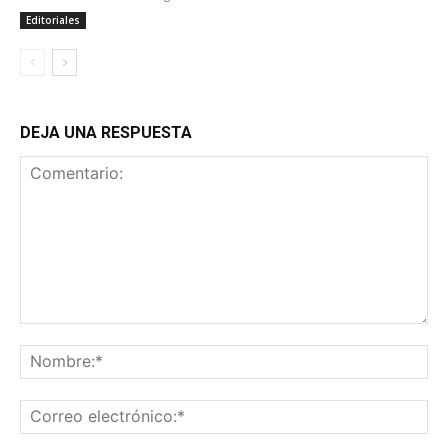
Editoriales
DEJA UNA RESPUESTA
Comentario:
No
Co
ele