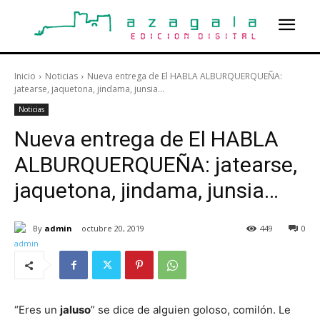
Inicio
Noticias
Nueva entrega de El HABLA ALBURQUERQUEÑA:
jatearse, jaquetona, jindama, junsia...
Noticias
Nueva entrega de El HABLA
ALBURQUERQUEÑA: jatearse,
jaquetona, jindama, junsia…
By
admin
octubre 20, 2019
449
0
“Eres un
jaluso
” se dice de alguien goloso, comilón. Le