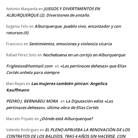
JUEGOS Y DIVERTIMENTOS EN
Antonio Maqueda
en
ALBURQUERQUE (2). Diversiones de antaño.
Alburquerque, pueblo vivo, encantador y con
Eugenia Telo
en
recursos (II)
Sentimientos, emociones y violencia vicaria
Francisco
en
Nochebuena en un cortijo en Alburquerque
Rafael Pérez Soto
en
Friglesias@hotmail.com
«Las pertinaces dehesas» que Elías
en
Cortés anhela para siempre
Las mujeres también pintan: Angelica
Mari Reyes
en
Kauffmann
PEDRO J. BERNABEU MORA
La Diputación edita «Las
en
pertinaces dehesas», última obra de Elías Cortés
¿Dónde está Alburquerque?
Marcelo Poyato
en
EL PLENO APRUEBA LA RENOVACIÓN DE LOS
Valentín Rodriguez
en
CONTRATOS DE LOS BALDÍOS, TRAS 4 AÑOS SIN HACERSE, CON