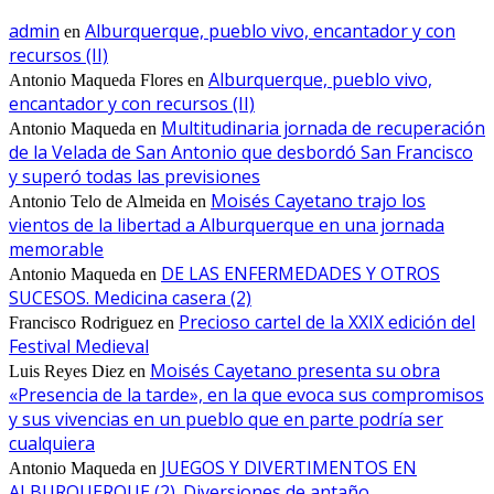
admin
Alburquerque, pueblo vivo, encantador y con
en
recursos (II)
Alburquerque, pueblo vivo,
Antonio Maqueda Flores
en
encantador y con recursos (II)
Multitudinaria jornada de recuperación
Antonio Maqueda
en
de la Velada de San Antonio que desbordó San Francisco
y superó todas las previsiones
Moisés Cayetano trajo los
Antonio Telo de Almeida
en
vientos de la libertad a Alburquerque en una jornada
memorable
DE LAS ENFERMEDADES Y OTROS
Antonio Maqueda
en
SUCESOS. Medicina casera (2)
Precioso cartel de la XXIX edición del
Francisco Rodriguez
en
Festival Medieval
Moisés Cayetano presenta su obra
Luis Reyes Diez
en
«Presencia de la tarde», en la que evoca sus compromisos
y sus vivencias en un pueblo que en parte podría ser
cualquiera
JUEGOS Y DIVERTIMENTOS EN
Antonio Maqueda
en
ALBURQUERQUE (2). Diversiones de antaño.