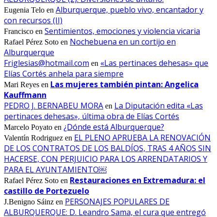
Alburquerque, pueblo vivo, encantador y
Eugenia Telo
en
con recursos (II)
Sentimientos, emociones y violencia vicaria
Francisco
en
Nochebuena en un cortijo en
Rafael Pérez Soto
en
Alburquerque
Friglesias@hotmail.com
«Las pertinaces dehesas» que
en
Elías Cortés anhela para siempre
Las mujeres también pintan: Angelica
Mari Reyes
en
Kauffmann
PEDRO J. BERNABEU MORA
La Diputación edita «Las
en
pertinaces dehesas», última obra de Elías Cortés
¿Dónde está Alburquerque?
Marcelo Poyato
en
EL PLENO APRUEBA LA RENOVACIÓN
Valentín Rodriguez
en
DE LOS CONTRATOS DE LOS BALDÍOS, TRAS 4 AÑOS SIN
HACERSE, CON PERJUICIO PARA LOS ARRENDATARIOS Y
PARA EL AYUNTAMIENTO￼
Restauraciones en Extremadura: el
Rafael Pérez Soto
en
castillo de Portezuelo
PERSONAJES POPULARES DE
J.Benigno Sáinz
en
ALBURQUERQUE: D. Leandro Sama, el cura que entregó