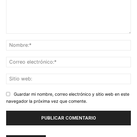
Comentario:
No
Co
ele
Sit
we
Guardar mi nombre, correo electrónico y sitio web en este
navegador la próxima vez que comente.