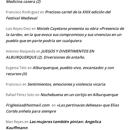
Medicina casera (2)
Precioso cartel de la XXIX edición del
Francisco Rodriguez
en
Festival Medieval
Moisés Cayetano presenta su obra «Presencia de
Luis Reyes Diez
en
la tarde», en la que evoca sus compromisos y sus vivencias en un
pueblo que en parte podría ser cualquiera
JUEGOS Y DIVERTIMENTOS EN
Antonio Maqueda
en
ALBURQUERQUE (2). Diversiones de antaño.
Alburquerque, pueblo vivo, encantador y con
Eugenia Telo
en
recursos (II)
Sentimientos, emociones y violencia vicaria
Francisco
en
Nochebuena en un cortijo en Alburquerque
Rafael Pérez Soto
en
Friglesias@hotmail.com
«Las pertinaces dehesas» que Elías
en
Cortés anhela para siempre
Las mujeres también pintan: Angelica
Mari Reyes
en
Kauffmann