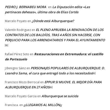
PEDRO J. BERNABEU MORA
La Diputación edita «Las
en
pertinaces dehesas», última obra de Elías Cortés
¿Dónde está Alburquerque?
Marcelo Poyato
en
EL PLENO APRUEBA LA RENOVACIÓN DE LOS
Valentín Rodriguez
en
CONTRATOS DE LOS BALDÍOS, TRAS 4 AÑOS SIN HACERSE, CON
PERJUICIO PARA LOS ARRENDATARIOS Y PARA EL AYUNTAMIENTO
￼
Restauraciones en Extremadura: el castillo
Rafael Pérez Soto
en
de Portezuelo
PERSONAJES POPULARES DE ALBURQUERQUE: D.
J.Benigno Sáinz
en
Leandro Sama, el cura que entregó todo a los necesitados￼
EPPUR SI MUOVE. EL MEJOR DÍA PARA
Francisco Mozo Berrocal
en
ALBURQUERQUE EN 27 AÑOS￼
Alburquerque se suicida
Marcelo Poyato Garcia
en
¡¡LLEGAMOS AL MILLÓN¡¡
Francisca.
en