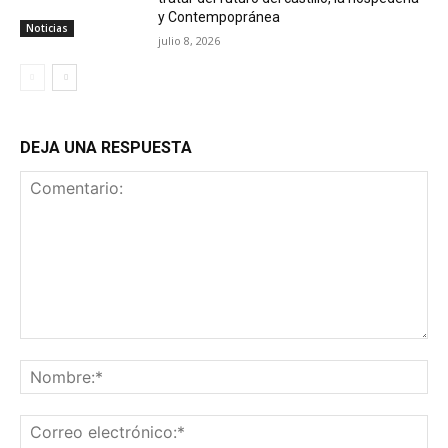
y Contempopránea
Noticias
julio 8, 2026
DEJA UNA RESPUESTA
Comentario:
No
Co
ele