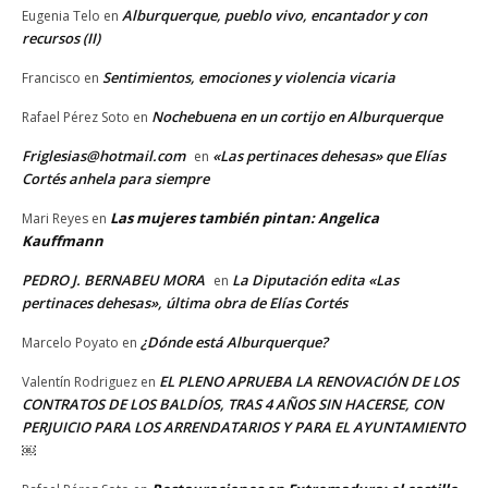
Alburquerque, pueblo vivo, encantador y con
Eugenia Telo
en
recursos (II)
Sentimientos, emociones y violencia vicaria
Francisco
en
Nochebuena en un cortijo en Alburquerque
Rafael Pérez Soto
en
Friglesias@hotmail.com
«Las pertinaces dehesas» que Elías
en
Cortés anhela para siempre
Las mujeres también pintan: Angelica
Mari Reyes
en
Kauffmann
PEDRO J. BERNABEU MORA
La Diputación edita «Las
en
pertinaces dehesas», última obra de Elías Cortés
¿Dónde está Alburquerque?
Marcelo Poyato
en
EL PLENO APRUEBA LA RENOVACIÓN DE LOS
Valentín Rodriguez
en
CONTRATOS DE LOS BALDÍOS, TRAS 4 AÑOS SIN HACERSE, CON
PERJUICIO PARA LOS ARRENDATARIOS Y PARA EL AYUNTAMIENTO
￼