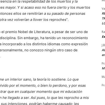
Ma
reencia en la respetabilidad de los muertos y la
es mayor. Y si acaso eso no fuera cierto y los muertos
Va
entonces ellos se remitirían a su pasado de personas
R
TR
otra vez volverían a llover los reproches
”
.
L
 el premio Nobel de Literatura, a pesar de ser uno de
Ra
Ex
disciplina. Sin embargo, ha tenido un reconocimiento
ha incorporado a los distintos idiomas como expresión
J.
 Personalmente, no conozco ningún otro caso de
AL
en
.
Fr
M
Ma
e un interior sano, la teoría lo sostiene. Lo que
lvido por el momento, o bien lo perdono, y por esas
Fr
strar que en cualquier momento que mi educación
 he llegado a ser. Así pues, lo que les reprocho a mis
 sus intenciones, podrían haberme causado; les