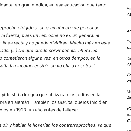
inante, en gran medida, en esa educación que tanto
An
AL
Eu
reproche dirigido a tan gran número de personas
en
r la fuerza, pues un reproche no es un general al
Fr
n línea recta y no puede dividirse. Mucho más en este
vi
asado. (…) De qué puede servir señalar ahora los
 cometieron alguna vez, en otros tiempos, en la
Ra
A
sulta tan incomprensible como ella a nosotros
”
.
Fr
de
Ma
iddish (la lengua que utilizaban los judíos en la
A
 obra en alemán. También los
Diarios
, quelos inició en
P
los en 1923, un año antes de fallecer.
«L
Co
oír y hablar, le lloverían los contrarreproches, ya que