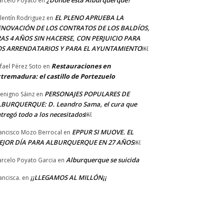
¿Dónde está Alburquerque?
rcelo Poyato
en
EL PLENO APRUEBA LA
lentín Rodriguez
en
ENOVACIÓN DE LOS CONTRATOS DE LOS BALDÍOS,
AS 4 AÑOS SIN HACERSE, CON PERJUICIO PARA
OS ARRENDATARIOS Y PARA EL AYUNTAMIENTO￼
Restauraciones en
fael Pérez Soto
en
tremadura: el castillo de Portezuelo
PERSONAJES POPULARES DE
Benigno Sáinz
en
BURQUERQUE: D. Leandro Sama, el cura que
tregó todo a los necesitados￼
EPPUR SI MUOVE. EL
ancisco Mozo Berrocal
en
EJOR DÍA PARA ALBURQUERQUE EN 27 AÑOS￼
Alburquerque se suicida
rcelo Poyato Garcia
en
¡¡LLEGAMOS AL MILLÓN¡¡
ancisca.
en