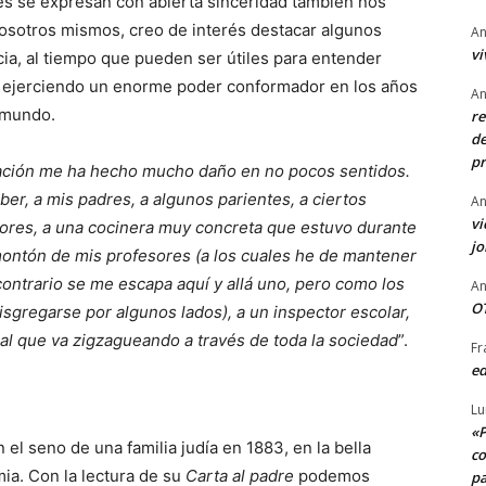
s se expresan con abierta sinceridad también nos
osotros mismos, creo de interés destacar algunos
An
vi
a, al tiempo que pueden ser útiles para entender
 ejerciendo un enorme poder conformador en los años
An
 mundo.
re
de
pr
ación me ha hecho mucho daño en no pocos sentidos.
er, a mis padres, a algunos parientes, a ciertos
An
vi
itores, a una cocinera muy concreta que estuvo durante
j
montón de mis profesores (a los cuales he de mantener
ontrario se me escapa aquí y allá uno, pero como los
An
OT
isgregarse por algunos lados), a un inspector escolar,
l que va zigzagueando a través de toda la sociedad
”.
Fr
ed
Lu
«P
el seno de una familia judía en 1883, en la bella
co
mia. Con la lectura de su
Carta al padre
podemos
pa