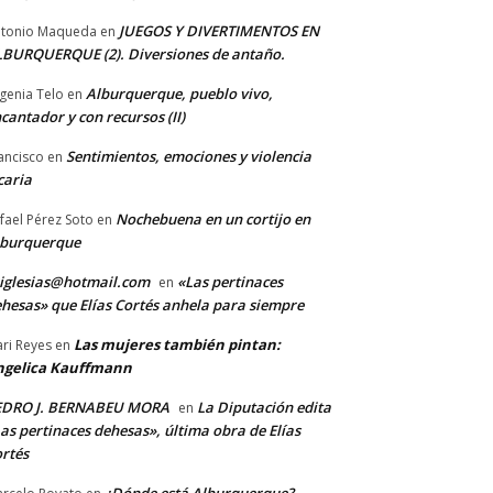
JUEGOS Y DIVERTIMENTOS EN
tonio Maqueda
en
BURQUERQUE (2). Diversiones de antaño.
Alburquerque, pueblo vivo,
genia Telo
en
cantador y con recursos (II)
Sentimientos, emociones y violencia
ancisco
en
caria
Nochebuena en un cortijo en
fael Pérez Soto
en
lburquerque
iglesias@hotmail.com
«Las pertinaces
en
hesas» que Elías Cortés anhela para siempre
Las mujeres también pintan:
ri Reyes
en
ngelica Kauffmann
EDRO J. BERNABEU MORA
La Diputación edita
en
as pertinaces dehesas», última obra de Elías
rtés