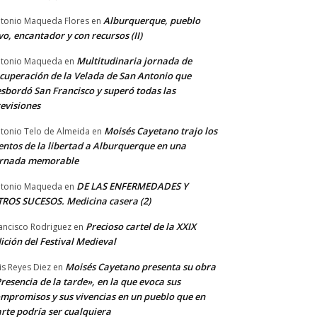
Alburquerque, pueblo
tonio Maqueda Flores
en
vo, encantador y con recursos (II)
Multitudinaria jornada de
tonio Maqueda
en
cuperación de la Velada de San Antonio que
sbordó San Francisco y superó todas las
evisiones
Moisés Cayetano trajo los
tonio Telo de Almeida
en
entos de la libertad a Alburquerque en una
ornada memorable
DE LAS ENFERMEDADES Y
tonio Maqueda
en
ROS SUCESOS. Medicina casera (2)
Precioso cartel de la XXIX
ancisco Rodriguez
en
ición del Festival Medieval
Moisés Cayetano presenta su obra
is Reyes Diez
en
resencia de la tarde», en la que evoca sus
mpromisos y sus vivencias en un pueblo que en
rte podría ser cualquiera