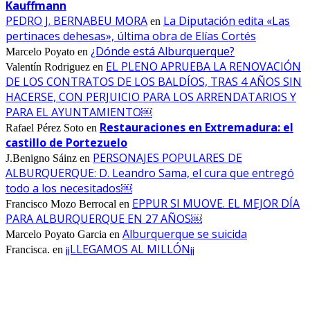
Kauffmann
PEDRO J. BERNABEU MORA
La Diputación edita «Las
en
pertinaces dehesas», última obra de Elías Cortés
¿Dónde está Alburquerque?
Marcelo Poyato
en
EL PLENO APRUEBA LA RENOVACIÓN
Valentín Rodriguez
en
DE LOS CONTRATOS DE LOS BALDÍOS, TRAS 4 AÑOS SIN
HACERSE, CON PERJUICIO PARA LOS ARRENDATARIOS Y
PARA EL AYUNTAMIENTO￼
Restauraciones en Extremadura: el
Rafael Pérez Soto
en
castillo de Portezuelo
PERSONAJES POPULARES DE
J.Benigno Sáinz
en
ALBURQUERQUE: D. Leandro Sama, el cura que entregó
todo a los necesitados￼
EPPUR SI MUOVE. EL MEJOR DÍA
Francisco Mozo Berrocal
en
PARA ALBURQUERQUE EN 27 AÑOS￼
Alburquerque se suicida
Marcelo Poyato Garcia
en
¡¡LLEGAMOS AL MILLÓN¡¡
Francisca.
en