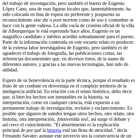
del trabajo de investigación, pero también el bueno de Eugenio
López Cano, una de esas figuras locales que, lamentablemente, ha
sido colocada en lista de espera no preferente y pospuesto su
reconocimiento
sine die
o
post mortem
como de uso y costumbre se
hace con la gente valiosa. La silla vacía de cronista oficial de la villa
de Alburquerque le está esperando hace años, Eugenio es un
magnífico candidato y méritos acredita sobradamente para el puesto.
Parte de la información contenida en este escueto relato es producto
de la extensa labor investigadora de Eugenio, pero también es de
agradecer el trabajo de fotografía, las publicaciones cortas, las
referencias documentales que, en diversos foros, de la mano de
diferentes autores, y gracias a las nuevas tecnologías, han sido de
utilidad.
Espero de su benevolencia en la parte técnica, porque el resultado es
fruto de un combate en desventaja en el complejo territorio de la
inteligencia artificial. En relación con el relato histórico, debo decir
que, si bien los hechos son inmutables en la historia, su
interpretación, como en cualquier ciencia, está expuesta a un
permanente trabajo de investigación, revisión y esclarecimiento. Es
posible que algunos de ustedes tengan otros hechos, otro relato, otra
historia, otra interpretación, ¡bienvenida sea!, así surge el debate y
así crece el conocimiento. “El aburrimiento es la explicación
principal de por qué la
historia
está tan llena de atrocidad.” decía
Fernando Savater; aunque este proyecto sea la consecuencia de un