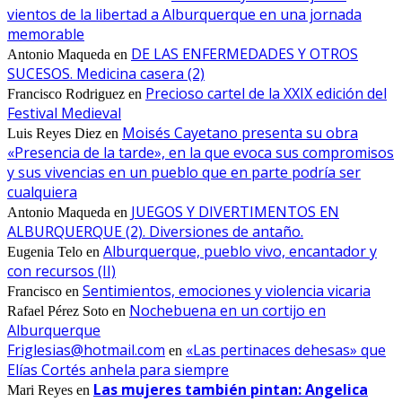
vientos de la libertad a Alburquerque en una jornada
memorable
DE LAS ENFERMEDADES Y OTROS
Antonio Maqueda
en
SUCESOS. Medicina casera (2)
Precioso cartel de la XXIX edición del
Francisco Rodriguez
en
Festival Medieval
Moisés Cayetano presenta su obra
Luis Reyes Diez
en
«Presencia de la tarde», en la que evoca sus compromisos
y sus vivencias en un pueblo que en parte podría ser
cualquiera
JUEGOS Y DIVERTIMENTOS EN
Antonio Maqueda
en
ALBURQUERQUE (2). Diversiones de antaño.
Alburquerque, pueblo vivo, encantador y
Eugenia Telo
en
con recursos (II)
Sentimientos, emociones y violencia vicaria
Francisco
en
Nochebuena en un cortijo en
Rafael Pérez Soto
en
Alburquerque
Friglesias@hotmail.com
«Las pertinaces dehesas» que
en
Elías Cortés anhela para siempre
Las mujeres también pintan: Angelica
Mari Reyes
en