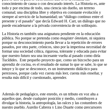
conocimiento de causa o con descarado interés. La Historia es, ante
todo y por encima de todo, una ciencia sin dueño, un terreno
comunal; una disciplina libre y objetiva en constante evolución y
siempre al servicio de la humanidad; un “diálogo continuo entre el
presente y el pasado” que decía Edward H. Carr, un diálogo que no
puede encadenarse a la privada conveniencia de un soliloquio.
La Historia es también una asignatura pendiente en la educación
pública. No porque se pretenda como
magister ómnium
, ni siquiera
porque su desconocimiento pueda llevar a la repetición de errores
pasados, por otra parte, crónicos, sino por la imperiosa necesidad de
formar una sociedad crítica, rigurosa, tolerante y educada para evitar
que nuestro futuro sea una incesante vuelta al pasado como diría
Tucídides. Este pequeño proyecto que, como un bizcocho para un
aprendiz de cocina, es el resultado de sumar lo que se sabe, lo que se
intuye y lo que se desconoce, es un instrumento didáctico para
perezosos, porque cada vez cuesta más leer, cuesta más enseñar, y
resulta más difícil y cuestionado, aprender.
Además de pedagógico, este enredo, es un tributo en voz alta a
aquellos que, desde cualquier posición y medio, contribuyen a
divulgar la historia, la antropología, las raíces y las costumbres de
nuestro pueblo. Aurelio Cabrera y Lino Duarte como precursores