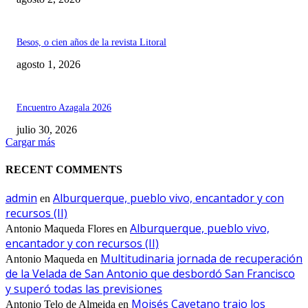
Besos, o cien años de la revista Litoral
agosto 1, 2026
Encuentro Azagala 2026
julio 30, 2026
Cargar más
RECENT COMMENTS
admin
Alburquerque, pueblo vivo, encantador y con
en
recursos (II)
Alburquerque, pueblo vivo,
Antonio Maqueda Flores
en
encantador y con recursos (II)
Multitudinaria jornada de recuperación
Antonio Maqueda
en
de la Velada de San Antonio que desbordó San Francisco
y superó todas las previsiones
Moisés Cayetano trajo los
Antonio Telo de Almeida
en