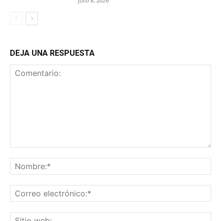
julio 8, 2026
DEJA UNA RESPUESTA
Comentario:
No
Co
ele
Sit