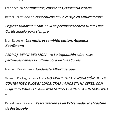
Sentimientos, emociones y violencia vicaria
Francisco
en
Nochebuena en un cortijo en Alburquerque
Rafael Pérez Soto
en
Friglesias@hotmail.com
«Las pertinaces dehesas» que Elías
en
Cortés anhela para siempre
Las mujeres también pintan: Angelica
Mari Reyes
en
Kauffmann
PEDRO J. BERNABEU MORA
La Diputación edita «Las
en
pertinaces dehesas», última obra de Elías Cortés
¿Dónde está Alburquerque?
Marcelo Poyato
en
EL PLENO APRUEBA LA RENOVACIÓN DE LOS
Valentín Rodriguez
en
CONTRATOS DE LOS BALDÍOS, TRAS 4 AÑOS SIN HACERSE, CON
PERJUICIO PARA LOS ARRENDATARIOS Y PARA EL AYUNTAMIENTO
￼
Restauraciones en Extremadura: el castillo
Rafael Pérez Soto
en
de Portezuelo