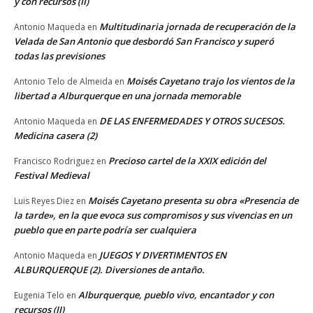
y con recursos (II)
Multitudinaria jornada de recuperación de la
Antonio Maqueda
en
Velada de San Antonio que desbordó San Francisco y superó
todas las previsiones
Moisés Cayetano trajo los vientos de la
Antonio Telo de Almeida
en
libertad a Alburquerque en una jornada memorable
DE LAS ENFERMEDADES Y OTROS SUCESOS.
Antonio Maqueda
en
Medicina casera (2)
Precioso cartel de la XXIX edición del
Francisco Rodriguez
en
Festival Medieval
Moisés Cayetano presenta su obra «Presencia de
Luis Reyes Diez
en
la tarde», en la que evoca sus compromisos y sus vivencias en un
pueblo que en parte podría ser cualquiera
JUEGOS Y DIVERTIMENTOS EN
Antonio Maqueda
en
ALBURQUERQUE (2). Diversiones de antaño.
Alburquerque, pueblo vivo, encantador y con
Eugenia Telo
en
recursos (II)