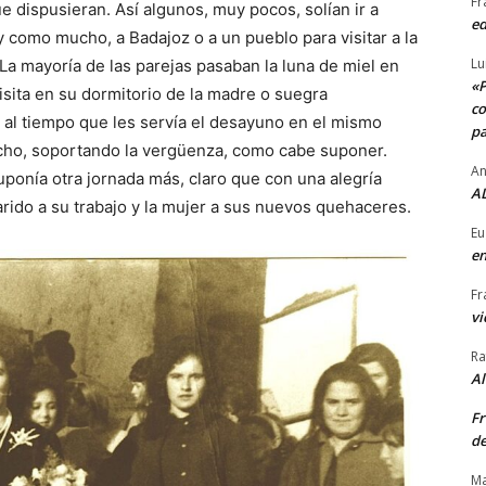
Fr
dispusieran. Así algunos, muy pocos, solían ir a
ed
 como mucho, a Badajoz o a un pueblo para visitar a la
Lu
. La mayoría de las parejas pasaban la luna de miel en
«P
visita en su dormitorio de la madre o suegra
co
, al tiempo que les servía el desayuno en el mismo
pa
ocho, soportando la vergüenza, como cabe suponer.
An
uponía otra jornada más, claro que con una alegría
AL
rido a su trabajo y la mujer a sus nuevos quehaceres.
Eu
en
Fr
vi
Ra
A
Fr
de
Ma