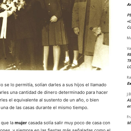
A
P
«L
Co
Ma
Va
R
TR
L
Ra
Ex
se lo permitía, solían darles a sus hijos el llamado
rles una cantidad de dinero determinado para hacer
J.
arles el equivalente al sustento de un año, o bien
AL
en
 una de las casas durante el mismo tiempo.
Fr
 que la
mujer
casada solía salir muy poco de casa con
M
siones, y siempre en las fiestas más señaladas como el