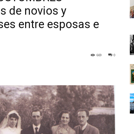
s de novios y
ases entre esposas e
669
0