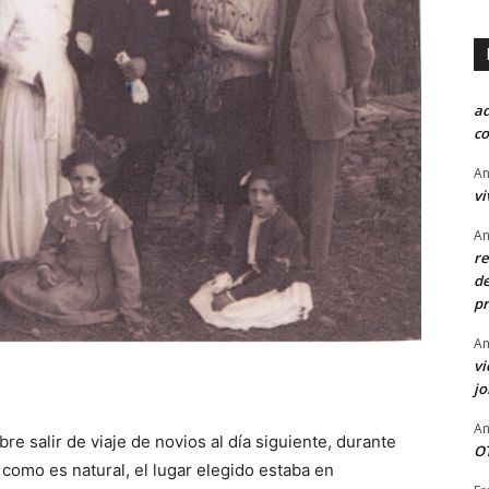
a
co
An
vi
An
re
de
pr
An
vi
j
An
e salir de viaje de novios al día siguiente, durante
OT
como es natural, el lugar elegido estaba en