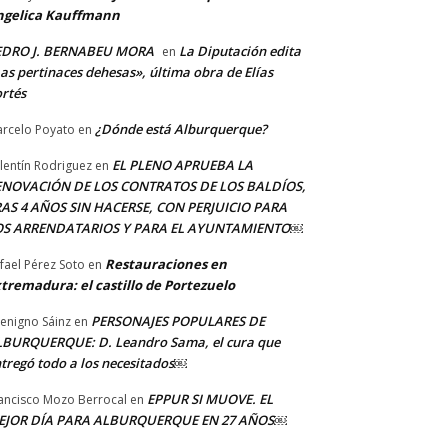
ngelica Kauffmann
EDRO J. BERNABEU MORA
La Diputación edita
en
as pertinaces dehesas», última obra de Elías
rtés
¿Dónde está Alburquerque?
rcelo Poyato
en
EL PLENO APRUEBA LA
lentín Rodriguez
en
ENOVACIÓN DE LOS CONTRATOS DE LOS BALDÍOS,
AS 4 AÑOS SIN HACERSE, CON PERJUICIO PARA
OS ARRENDATARIOS Y PARA EL AYUNTAMIENTO￼
Restauraciones en
fael Pérez Soto
en
tremadura: el castillo de Portezuelo
PERSONAJES POPULARES DE
Benigno Sáinz
en
BURQUERQUE: D. Leandro Sama, el cura que
tregó todo a los necesitados￼
EPPUR SI MUOVE. EL
ancisco Mozo Berrocal
en
EJOR DÍA PARA ALBURQUERQUE EN 27 AÑOS￼