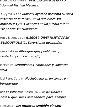
Precioso cartel de la XXIX
ancisco Rodriguez
en
ición del Festival Medieval
Moisés Cayetano presenta su obra
is Reyes Diez
en
resencia de la tarde», en la que evoca sus
mpromisos y sus vivencias en un pueblo que en
rte podría ser cualquiera
JUEGOS Y DIVERTIMENTOS EN
tonio Maqueda
en
BURQUERQUE (2). Diversiones de antaño.
Alburquerque, pueblo vivo,
genia Telo
en
cantador y con recursos (II)
Sentimientos, emociones y violencia
ancisco
en
caria
Nochebuena en un cortijo en
fael Pérez Soto
en
lburquerque
iglesias@hotmail.com
«Las pertinaces
en
hesas» que Elías Cortés anhela para siempre
Las mujeres también pintan:
ri Reyes
en