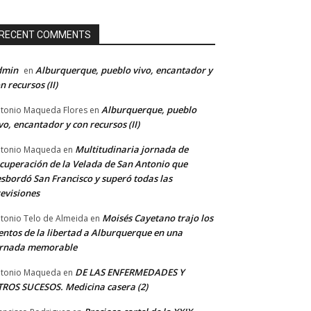
RECENT COMMENTS
dmin
Alburquerque, pueblo vivo, encantador y
en
n recursos (II)
Alburquerque, pueblo
tonio Maqueda Flores
en
vo, encantador y con recursos (II)
Multitudinaria jornada de
tonio Maqueda
en
cuperación de la Velada de San Antonio que
sbordó San Francisco y superó todas las
evisiones
Moisés Cayetano trajo los
tonio Telo de Almeida
en
entos de la libertad a Alburquerque en una
ornada memorable
DE LAS ENFERMEDADES Y
tonio Maqueda
en
ROS SUCESOS. Medicina casera (2)