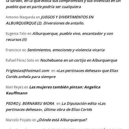
la tarde», en la que evoca sus compromisos y sus vivencias en un
pueblo que en parte podría ser cualquiera
JUEGOS Y DIVERTIMENTOS EN
Antonio Maqueda
en
ALBURQUERQUE (2). Diversiones de antaño.
Alburquerque, pueblo vivo, encantador y con
Eugenia Telo
en
recursos (II)
Sentimientos, emociones y violencia vicaria
Francisco
en
Nochebuena en un cortijo en Alburquerque
Rafael Pérez Soto
en
Friglesias@hotmail.com
«Las pertinaces dehesas» que Elías
en
Cortés anhela para siempre
Las mujeres también pintan: Angelica
Mari Reyes
en
Kauffmann
PEDRO J. BERNABEU MORA
La Diputación edita «Las
en
pertinaces dehesas», última obra de Elías Cortés
¿Dónde está Alburquerque?
Marcelo Poyato
en