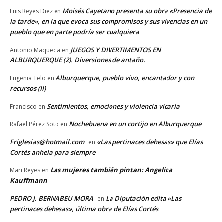
Moisés Cayetano presenta su obra «Presencia de
Luis Reyes Diez
en
la tarde», en la que evoca sus compromisos y sus vivencias en un
pueblo que en parte podría ser cualquiera
JUEGOS Y DIVERTIMENTOS EN
Antonio Maqueda
en
ALBURQUERQUE (2). Diversiones de antaño.
Alburquerque, pueblo vivo, encantador y con
Eugenia Telo
en
recursos (II)
Sentimientos, emociones y violencia vicaria
Francisco
en
Nochebuena en un cortijo en Alburquerque
Rafael Pérez Soto
en
Friglesias@hotmail.com
«Las pertinaces dehesas» que Elías
en
Cortés anhela para siempre
Las mujeres también pintan: Angelica
Mari Reyes
en
Kauffmann
PEDRO J. BERNABEU MORA
La Diputación edita «Las
en
pertinaces dehesas», última obra de Elías Cortés