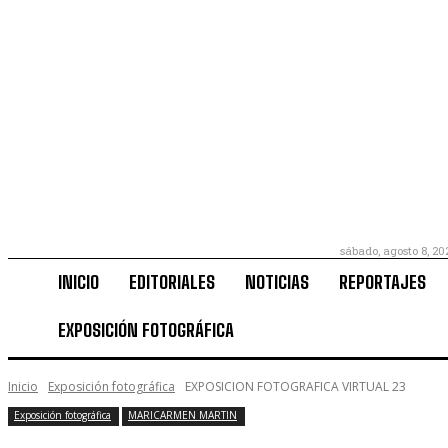
sábado, agosto 8, 20
INICIO
EDITORIALES
NOTICIAS
REPORTAJES
EXPOSICIÓN FOTOGRÁFICA
Inicio
Exposición fotográfica
EXPOSICION FOTOGRAFICA VIRTUAL 23
Exposición fotográfica
MARICARMEN MARTIN