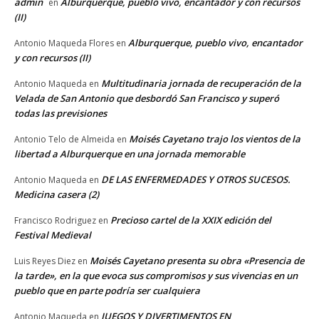
admin
Alburquerque, pueblo vivo, encantador y con recursos
en
(II)
Alburquerque, pueblo vivo, encantador
Antonio Maqueda Flores
en
y con recursos (II)
Multitudinaria jornada de recuperación de la
Antonio Maqueda
en
Velada de San Antonio que desbordó San Francisco y superó
todas las previsiones
Moisés Cayetano trajo los vientos de la
Antonio Telo de Almeida
en
libertad a Alburquerque en una jornada memorable
DE LAS ENFERMEDADES Y OTROS SUCESOS.
Antonio Maqueda
en
Medicina casera (2)
Precioso cartel de la XXIX edición del
Francisco Rodriguez
en
Festival Medieval
Moisés Cayetano presenta su obra «Presencia de
Luis Reyes Diez
en
la tarde», en la que evoca sus compromisos y sus vivencias en un
pueblo que en parte podría ser cualquiera
JUEGOS Y DIVERTIMENTOS EN
Antonio Maqueda
en