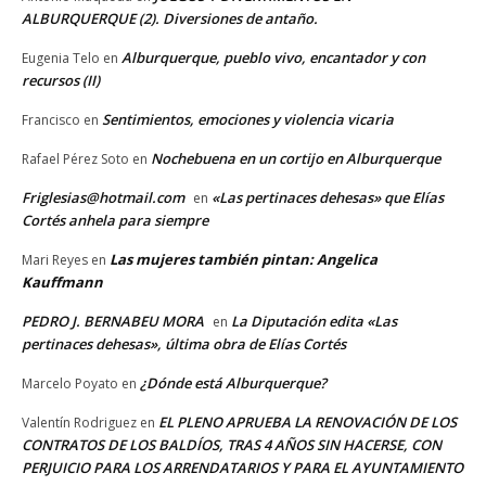
ALBURQUERQUE (2). Diversiones de antaño.
Alburquerque, pueblo vivo, encantador y con
Eugenia Telo
en
recursos (II)
Sentimientos, emociones y violencia vicaria
Francisco
en
Nochebuena en un cortijo en Alburquerque
Rafael Pérez Soto
en
Friglesias@hotmail.com
«Las pertinaces dehesas» que Elías
en
Cortés anhela para siempre
Las mujeres también pintan: Angelica
Mari Reyes
en
Kauffmann
PEDRO J. BERNABEU MORA
La Diputación edita «Las
en
pertinaces dehesas», última obra de Elías Cortés
¿Dónde está Alburquerque?
Marcelo Poyato
en
EL PLENO APRUEBA LA RENOVACIÓN DE LOS
Valentín Rodriguez
en
CONTRATOS DE LOS BALDÍOS, TRAS 4 AÑOS SIN HACERSE, CON
PERJUICIO PARA LOS ARRENDATARIOS Y PARA EL AYUNTAMIENTO