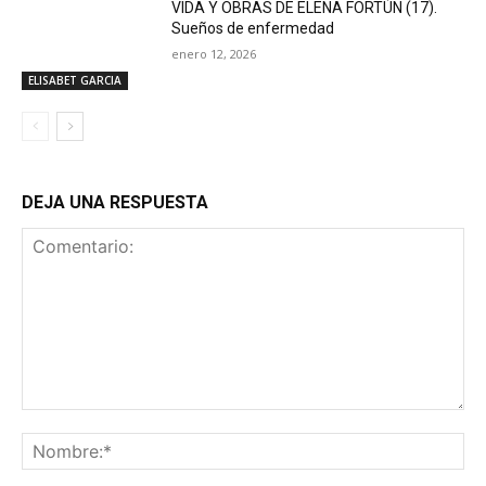
VIDA Y OBRAS DE ELENA FORTÚN (17).
Sueños de enfermedad
enero 12, 2026
ELISABET GARCIA
DEJA UNA RESPUESTA
Comentario:
No