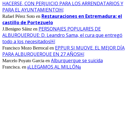
HACERSE, CON PERJUICIO PARA LOS ARRENDATARIOS Y
PARA EL AYUNTAMIENTO￼
Restauraciones en Extremadura: el
Rafael Pérez Soto
en
castillo de Portezuelo
PERSONAJES POPULARES DE
J.Benigno Sáinz
en
ALBURQUERQUE: D. Leandro Sama, el cura que entregó
todo a los necesitados￼
EPPUR SI MUOVE. EL MEJOR DÍA
Francisco Mozo Berrocal
en
PARA ALBURQUERQUE EN 27 AÑOS￼
Alburquerque se suicida
Marcelo Poyato Garcia
en
¡¡LLEGAMOS AL MILLÓN¡¡
Francisca.
en