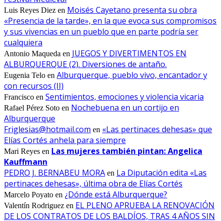
Moisés Cayetano presenta su obra
Luis Reyes Diez
en
«Presencia de la tarde», en la que evoca sus compromisos
y sus vivencias en un pueblo que en parte podría ser
cualquiera
JUEGOS Y DIVERTIMENTOS EN
Antonio Maqueda
en
ALBURQUERQUE (2). Diversiones de antaño.
Alburquerque, pueblo vivo, encantador y
Eugenia Telo
en
con recursos (II)
Sentimientos, emociones y violencia vicaria
Francisco
en
Nochebuena en un cortijo en
Rafael Pérez Soto
en
Alburquerque
Friglesias@hotmail.com
«Las pertinaces dehesas» que
en
Elías Cortés anhela para siempre
Las mujeres también pintan: Angelica
Mari Reyes
en
Kauffmann
PEDRO J. BERNABEU MORA
La Diputación edita «Las
en
pertinaces dehesas», última obra de Elías Cortés
¿Dónde está Alburquerque?
Marcelo Poyato
en
EL PLENO APRUEBA LA RENOVACIÓN
Valentín Rodriguez
en
DE LOS CONTRATOS DE LOS BALDÍOS, TRAS 4 AÑOS SIN