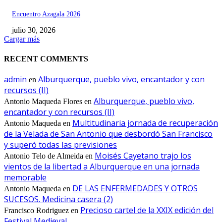
Encuentro Azagala 2026
julio 30, 2026
Cargar más
RECENT COMMENTS
admin
Alburquerque, pueblo vivo, encantador y con
en
recursos (II)
Alburquerque, pueblo vivo,
Antonio Maqueda Flores
en
encantador y con recursos (II)
Multitudinaria jornada de recuperación
Antonio Maqueda
en
de la Velada de San Antonio que desbordó San Francisco
y superó todas las previsiones
Moisés Cayetano trajo los
Antonio Telo de Almeida
en
vientos de la libertad a Alburquerque en una jornada
memorable
DE LAS ENFERMEDADES Y OTROS
Antonio Maqueda
en
SUCESOS. Medicina casera (2)
Precioso cartel de la XXIX edición del
Francisco Rodriguez
en
Festival Medieval