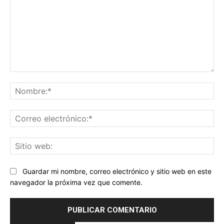
Comentario:
No
Co
ele
Sit
we
Guardar mi nombre, correo electrónico y sitio web en este
navegador la próxima vez que comente.