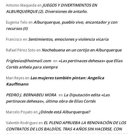
JUEGOS Y DIVERTIMENTOS EN
Antonio Maqueda
en
ALBURQUERQUE (2). Diversiones de antaño.
Alburquerque, pueblo vivo, encantador y con
Eugenia Telo
en
recursos (II)
Sentimientos, emociones y violencia vicaria
Francisco
en
Nochebuena en un cortijo en Alburquerque
Rafael Pérez Soto
en
Friglesias@hotmail.com
«Las pertinaces dehesas» que Elías
en
Cortés anhela para siempre
Las mujeres también pintan: Angelica
Mari Reyes
en
Kauffmann
PEDRO J. BERNABEU MORA
La Diputación edita «Las
en
pertinaces dehesas», última obra de Elías Cortés
¿Dónde está Alburquerque?
Marcelo Poyato
en
EL PLENO APRUEBA LA RENOVACIÓN DE LOS
Valentín Rodriguez
en
CONTRATOS DE LOS BALDÍOS, TRAS 4 AÑOS SIN HACERSE, CON