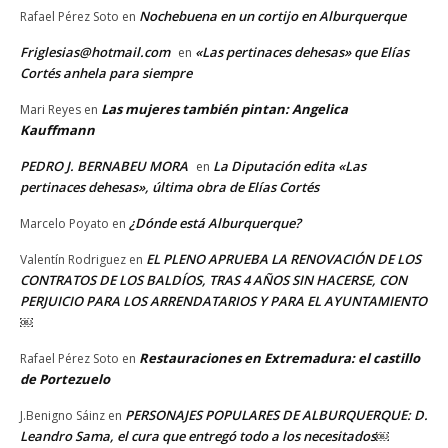
Nochebuena en un cortijo en Alburquerque
Rafael Pérez Soto
en
Friglesias@hotmail.com
«Las pertinaces dehesas» que Elías
en
Cortés anhela para siempre
Las mujeres también pintan: Angelica
Mari Reyes
en
Kauffmann
PEDRO J. BERNABEU MORA
La Diputación edita «Las
en
pertinaces dehesas», última obra de Elías Cortés
¿Dónde está Alburquerque?
Marcelo Poyato
en
EL PLENO APRUEBA LA RENOVACIÓN DE LOS
Valentín Rodriguez
en
CONTRATOS DE LOS BALDÍOS, TRAS 4 AÑOS SIN HACERSE, CON
PERJUICIO PARA LOS ARRENDATARIOS Y PARA EL AYUNTAMIENTO
￼
Restauraciones en Extremadura: el castillo
Rafael Pérez Soto
en
de Portezuelo
PERSONAJES POPULARES DE ALBURQUERQUE: D.
J.Benigno Sáinz
en
Leandro Sama, el cura que entregó todo a los necesitados￼