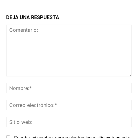
DEJA UNA RESPUESTA
Comentario:
No
Co
ele
Sit
we
Guardar mi nombre, correo electrónico y sitio web en este