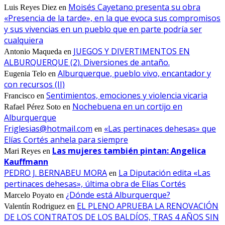
Moisés Cayetano presenta su obra
Luis Reyes Diez
en
«Presencia de la tarde», en la que evoca sus compromisos
y sus vivencias en un pueblo que en parte podría ser
cualquiera
JUEGOS Y DIVERTIMENTOS EN
Antonio Maqueda
en
ALBURQUERQUE (2). Diversiones de antaño.
Alburquerque, pueblo vivo, encantador y
Eugenia Telo
en
con recursos (II)
Sentimientos, emociones y violencia vicaria
Francisco
en
Nochebuena en un cortijo en
Rafael Pérez Soto
en
Alburquerque
Friglesias@hotmail.com
«Las pertinaces dehesas» que
en
Elías Cortés anhela para siempre
Las mujeres también pintan: Angelica
Mari Reyes
en
Kauffmann
PEDRO J. BERNABEU MORA
La Diputación edita «Las
en
pertinaces dehesas», última obra de Elías Cortés
¿Dónde está Alburquerque?
Marcelo Poyato
en
EL PLENO APRUEBA LA RENOVACIÓN
Valentín Rodriguez
en
DE LOS CONTRATOS DE LOS BALDÍOS, TRAS 4 AÑOS SIN