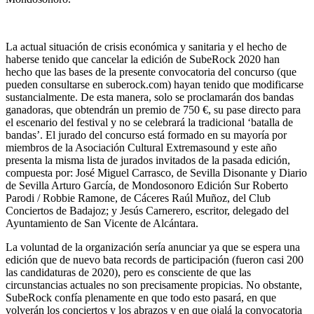
La actual situación de crisis económica y sanitaria y el hecho de
haberse tenido que cancelar la edición de SubeRock 2020 han
hecho que las bases de la presente convocatoria del concurso (que
pueden consultarse en suberock.com) hayan tenido que modificarse
sustancialmente. De esta manera, solo se proclamarán dos bandas
ganadoras, que obtendrán un premio de 750 €, su pase directo para
el escenario del festival y no se celebrará la tradicional ‘batalla de
bandas’. El jurado del concurso está formado en su mayoría por
miembros de la Asociación Cultural Extremasound y este año
presenta la misma lista de jurados invitados de la pasada edición,
compuesta por: José Miguel Carrasco, de Sevilla Disonante y Diario
de Sevilla Arturo García, de Mondosonoro Edición Sur Roberto
Parodi / Robbie Ramone, de Cáceres Raúl Muñoz, del Club
Conciertos de Badajoz; y Jesús Carnerero, escritor, delegado del
Ayuntamiento de San Vicente de Alcántara.
La voluntad de la organización sería anunciar ya que se espera una
edición que de nuevo bata records de participación (fueron casi 200
las candidaturas de 2020), pero es consciente de que las
circunstancias actuales no son precisamente propicias. No obstante,
SubeRock confía plenamente en que todo esto pasará, en que
volverán los conciertos y los abrazos y en que ojalá la convocatoria