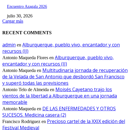
Encuentro Azagala 2026
julio 30, 2026
Cargar más
RECENT COMMENTS
admin
Alburquerque, pueblo vivo, encantador y con
en
recursos (II)
Alburquerque, pueblo vivo,
Antonio Maqueda Flores
en
encantador y con recursos (II)
Multitudinaria jornada de recuperación
Antonio Maqueda
en
de la Velada de San Antonio que desbordó San Francisco
y superó todas las previsiones
Moisés Cayetano trajo los
Antonio Telo de Almeida
en
vientos de la libertad a Alburquerque en una jornada
memorable
DE LAS ENFERMEDADES Y OTROS
Antonio Maqueda
en
SUCESOS. Medicina casera (2)
Precioso cartel de la XXIX edición del
Francisco Rodriguez
en
Festival Medieval