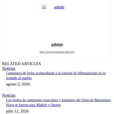
admin
http://www.revistaazagala.org
RELATED ARTICLES
Noticias
Centenares de fieles acompañarán a la patrona de Alburquerque en su
traslado al pueblo
agosto 2, 2026
Noticias
Los títulos de campeones masculino y femenino del Open de Balonmano
Playa se fueron para Madrid y Oporto
julio 12, 2026