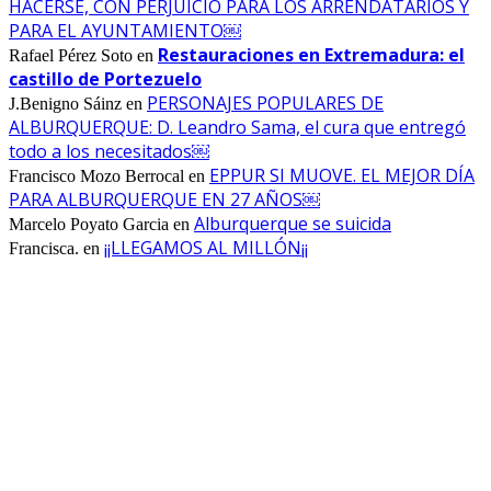
HACERSE, CON PERJUICIO PARA LOS ARRENDATARIOS Y
PARA EL AYUNTAMIENTO￼
Restauraciones en Extremadura: el
Rafael Pérez Soto
en
castillo de Portezuelo
PERSONAJES POPULARES DE
J.Benigno Sáinz
en
ALBURQUERQUE: D. Leandro Sama, el cura que entregó
todo a los necesitados￼
EPPUR SI MUOVE. EL MEJOR DÍA
Francisco Mozo Berrocal
en
PARA ALBURQUERQUE EN 27 AÑOS￼
Alburquerque se suicida
Marcelo Poyato Garcia
en
¡¡LLEGAMOS AL MILLÓN¡¡
Francisca.
en