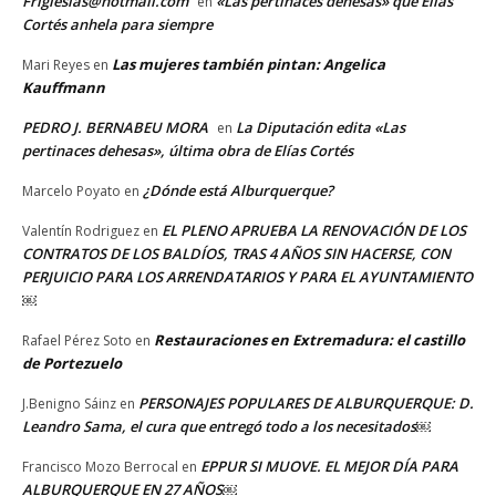
Friglesias@hotmail.com
«Las pertinaces dehesas» que Elías
en
Cortés anhela para siempre
Las mujeres también pintan: Angelica
Mari Reyes
en
Kauffmann
PEDRO J. BERNABEU MORA
La Diputación edita «Las
en
pertinaces dehesas», última obra de Elías Cortés
¿Dónde está Alburquerque?
Marcelo Poyato
en
EL PLENO APRUEBA LA RENOVACIÓN DE LOS
Valentín Rodriguez
en
CONTRATOS DE LOS BALDÍOS, TRAS 4 AÑOS SIN HACERSE, CON
PERJUICIO PARA LOS ARRENDATARIOS Y PARA EL AYUNTAMIENTO
￼
Restauraciones en Extremadura: el castillo
Rafael Pérez Soto
en
de Portezuelo
PERSONAJES POPULARES DE ALBURQUERQUE: D.
J.Benigno Sáinz
en
Leandro Sama, el cura que entregó todo a los necesitados￼
EPPUR SI MUOVE. EL MEJOR DÍA PARA
Francisco Mozo Berrocal
en
ALBURQUERQUE EN 27 AÑOS￼