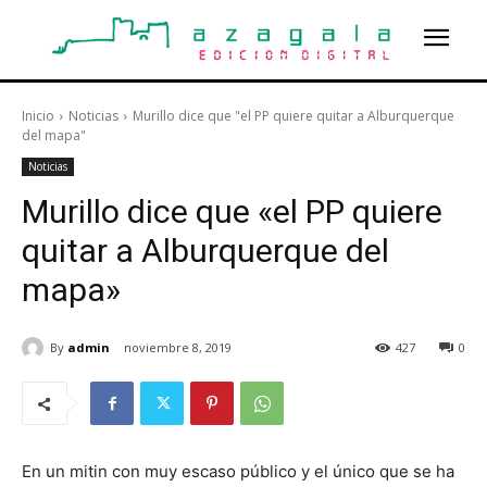
Inicio
Noticias
Murillo dice que "el PP quiere quitar a Alburquerque
del mapa"
Noticias
Murillo dice que «el PP quiere
quitar a Alburquerque del
mapa»
By
admin
noviembre 8, 2019
427
0
En un mitin con muy escaso público y el único que se ha