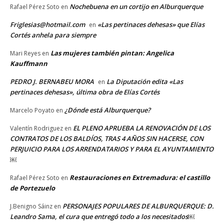
Nochebuena en un cortijo en Alburquerque
Rafael Pérez Soto
en
Friglesias@hotmail.com
«Las pertinaces dehesas» que Elías
en
Cortés anhela para siempre
Las mujeres también pintan: Angelica
Mari Reyes
en
Kauffmann
PEDRO J. BERNABEU MORA
La Diputación edita «Las
en
pertinaces dehesas», última obra de Elías Cortés
¿Dónde está Alburquerque?
Marcelo Poyato
en
EL PLENO APRUEBA LA RENOVACIÓN DE LOS
Valentín Rodriguez
en
CONTRATOS DE LOS BALDÍOS, TRAS 4 AÑOS SIN HACERSE, CON
PERJUICIO PARA LOS ARRENDATARIOS Y PARA EL AYUNTAMIENTO
￼
Restauraciones en Extremadura: el castillo
Rafael Pérez Soto
en
de Portezuelo
PERSONAJES POPULARES DE ALBURQUERQUE: D.
J.Benigno Sáinz
en
Leandro Sama, el cura que entregó todo a los necesitados￼