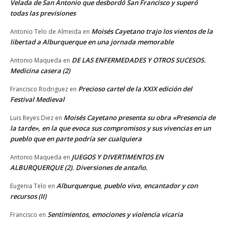
Velada de San Antonio que desbordó San Francisco y superó
todas las previsiones
Moisés Cayetano trajo los vientos de la
Antonio Telo de Almeida
en
libertad a Alburquerque en una jornada memorable
DE LAS ENFERMEDADES Y OTROS SUCESOS.
Antonio Maqueda
en
Medicina casera (2)
Precioso cartel de la XXIX edición del
Francisco Rodriguez
en
Festival Medieval
Moisés Cayetano presenta su obra «Presencia de
Luis Reyes Diez
en
la tarde», en la que evoca sus compromisos y sus vivencias en un
pueblo que en parte podría ser cualquiera
JUEGOS Y DIVERTIMENTOS EN
Antonio Maqueda
en
ALBURQUERQUE (2). Diversiones de antaño.
Alburquerque, pueblo vivo, encantador y con
Eugenia Telo
en
recursos (II)
Sentimientos, emociones y violencia vicaria
Francisco
en