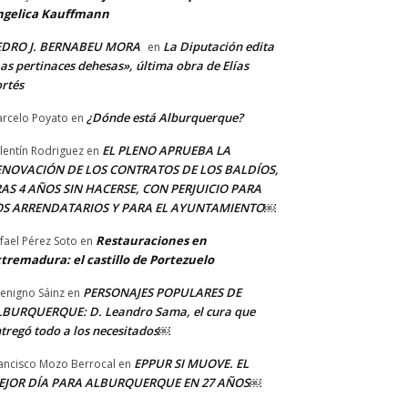
ngelica Kauffmann
EDRO J. BERNABEU MORA
La Diputación edita
en
as pertinaces dehesas», última obra de Elías
rtés
¿Dónde está Alburquerque?
rcelo Poyato
en
EL PLENO APRUEBA LA
lentín Rodriguez
en
ENOVACIÓN DE LOS CONTRATOS DE LOS BALDÍOS,
AS 4 AÑOS SIN HACERSE, CON PERJUICIO PARA
OS ARRENDATARIOS Y PARA EL AYUNTAMIENTO￼
Restauraciones en
fael Pérez Soto
en
tremadura: el castillo de Portezuelo
PERSONAJES POPULARES DE
Benigno Sáinz
en
BURQUERQUE: D. Leandro Sama, el cura que
tregó todo a los necesitados￼
EPPUR SI MUOVE. EL
ancisco Mozo Berrocal
en
EJOR DÍA PARA ALBURQUERQUE EN 27 AÑOS￼