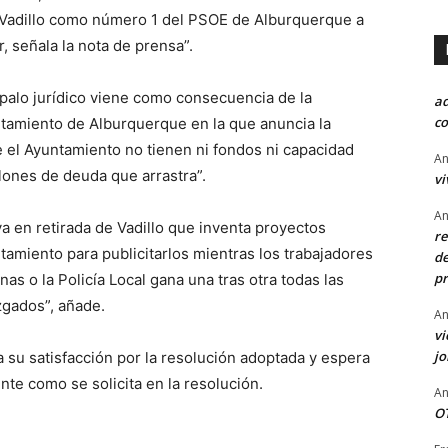
l Vadillo como número 1 del PSOE de Alburquerque a
, señala la nota de prensa”.
apalo jurídico viene como consecuencia de la
a
co
untamiento de Alburquerque en la que anuncia la
e el Ayuntamiento no tienen ni fondos ni capacidad
An
llones de deuda que arrastra”.
vi
An
ya en retirada de Vadillo que inventa proyectos
re
tamiento para publicitarlos mientras los trabajadores
de
pr
as o la Policía Local gana una tras otra todas las
zgados”, añade.
An
vi
j
 su satisfacción por la resolución adoptada y espera
te como se solicita en la resolución.
An
OT