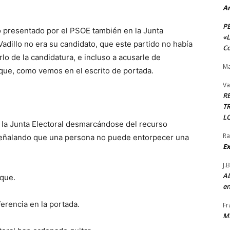
A
P
to presentado por el PSOE también en la Junta
«L
Vadillo no era su candidato, que este partido no había
Co
arlo de la candidatura, e incluso a acusarle de
Ma
erque, como vemos en el escrito de portada.
Va
R
TR
L
 la Junta Electoral desmarcándose del recurso
Ra
 señalando que una persona no puede entorpecer una
Ex
J.
AL
rque.
en
erencia en la portada.
Fr
M