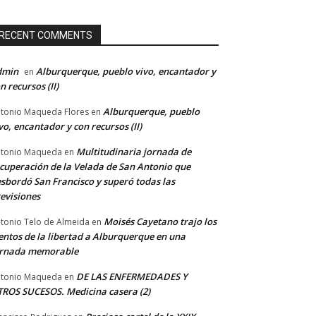
RECENT COMMENTS
dmin
Alburquerque, pueblo vivo, encantador y
en
n recursos (II)
Alburquerque, pueblo
tonio Maqueda Flores
en
vo, encantador y con recursos (II)
Multitudinaria jornada de
tonio Maqueda
en
cuperación de la Velada de San Antonio que
sbordó San Francisco y superó todas las
evisiones
Moisés Cayetano trajo los
tonio Telo de Almeida
en
entos de la libertad a Alburquerque en una
ornada memorable
DE LAS ENFERMEDADES Y
tonio Maqueda
en
ROS SUCESOS. Medicina casera (2)