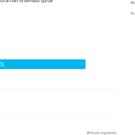
ctoral han ordenado quitar
Ma
Fr
Artículo siguiente