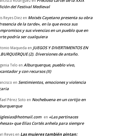
Precioso cartel de la XXIX
ancisco Rodriguez
en
ición del Festival Medieval
Moisés Cayetano presenta su obra
is Reyes Diez
en
resencia de la tarde», en la que evoca sus
mpromisos y sus vivencias en un pueblo que en
rte podría ser cualquiera
JUEGOS Y DIVERTIMENTOS EN
tonio Maqueda
en
BURQUERQUE (2). Diversiones de antaño.
Alburquerque, pueblo vivo,
genia Telo
en
cantador y con recursos (II)
Sentimientos, emociones y violencia
ancisco
en
caria
Nochebuena en un cortijo en
fael Pérez Soto
en
lburquerque
iglesias@hotmail.com
«Las pertinaces
en
hesas» que Elías Cortés anhela para siempre
Las mujeres también pintan:
ri Reyes
en