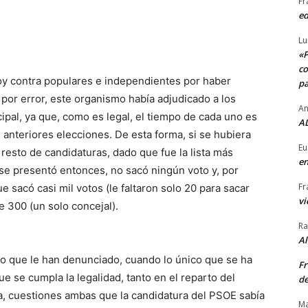
Fr
ed
Lu
«P
co
hoy contra populares e independientes por haber
pa
, por error, este organismo había adjudicado a los
An
icipal, ya que, como es legal, el tiempo de cada uno es
AL
 anteriores elecciones. De esta forma, si se hubiera
Eu
resto de candidaturas, dado que fue la lista más
en
se presentó entonces, no sacó ningún voto y, por
Fr
 sacó casi mil votos (le faltaron solo 20 para sacar
vi
e 300 (un solo concejal).
Ra
A
endo que le han denunciado, cuando lo único que se ha
Fr
ue se cumpla la legalidad, tanto en el reparto del
de
ria, cuestiones ambas que la candidatura del PSOE sabía
Ma