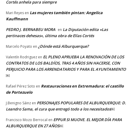
Cortés anhela para siempre
Las mujeres también pintan: Angelica
Mari Reyes
en
Kauffmann
PEDRO J. BERNABEU MORA
La Diputación edita «Las
en
pertinaces dehesas», última obra de Elías Cortés
¿Dónde está Alburquerque?
Marcelo Poyato
en
EL PLENO APRUEBA LA RENOVACIÓN DE LOS
Valentín Rodriguez
en
CONTRATOS DE LOS BALDÍOS, TRAS 4 AÑOS SIN HACERSE, CON
PERJUICIO PARA LOS ARRENDATARIOS Y PARA EL AYUNTAMIENTO
￼
Restauraciones en Extremadura: el castillo
Rafael Pérez Soto
en
de Portezuelo
PERSONAJES POPULARES DE ALBURQUERQUE: D.
J.Benigno Sáinz
en
Leandro Sama, el cura que entregó todo a los necesitados￼
EPPUR SI MUOVE. EL MEJOR DÍA PARA
Francisco Mozo Berrocal
en
ALBURQUERQUE EN 27 AÑOS￼