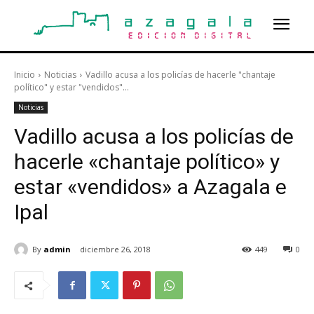
Inicio
Noticias
Vadillo acusa a los policías de hacerle "chantaje
político" y estar "vendidos"...
Noticias
Vadillo acusa a los policías de
hacerle «chantaje político» y
estar «vendidos» a Azagala e
Ipal
By
admin
diciembre 26, 2018
449
0