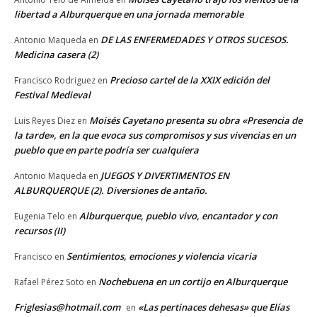
libertad a Alburquerque en una jornada memorable
DE LAS ENFERMEDADES Y OTROS SUCESOS.
Antonio Maqueda
en
Medicina casera (2)
Precioso cartel de la XXIX edición del
Francisco Rodriguez
en
Festival Medieval
Moisés Cayetano presenta su obra «Presencia de
Luis Reyes Diez
en
la tarde», en la que evoca sus compromisos y sus vivencias en un
pueblo que en parte podría ser cualquiera
JUEGOS Y DIVERTIMENTOS EN
Antonio Maqueda
en
ALBURQUERQUE (2). Diversiones de antaño.
Alburquerque, pueblo vivo, encantador y con
Eugenia Telo
en
recursos (II)
Sentimientos, emociones y violencia vicaria
Francisco
en
Nochebuena en un cortijo en Alburquerque
Rafael Pérez Soto
en
Friglesias@hotmail.com
«Las pertinaces dehesas» que Elías
en