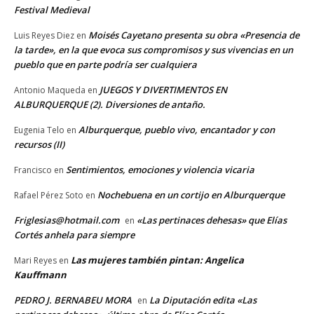
Festival Medieval
Moisés Cayetano presenta su obra «Presencia de
Luis Reyes Diez
en
la tarde», en la que evoca sus compromisos y sus vivencias en un
pueblo que en parte podría ser cualquiera
JUEGOS Y DIVERTIMENTOS EN
Antonio Maqueda
en
ALBURQUERQUE (2). Diversiones de antaño.
Alburquerque, pueblo vivo, encantador y con
Eugenia Telo
en
recursos (II)
Sentimientos, emociones y violencia vicaria
Francisco
en
Nochebuena en un cortijo en Alburquerque
Rafael Pérez Soto
en
Friglesias@hotmail.com
«Las pertinaces dehesas» que Elías
en
Cortés anhela para siempre
Las mujeres también pintan: Angelica
Mari Reyes
en
Kauffmann
PEDRO J. BERNABEU MORA
La Diputación edita «Las
en