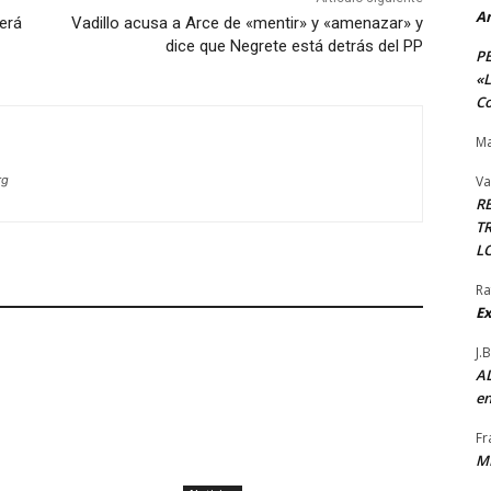
A
erá
Vadillo acusa a Arce de «mentir» y «amenazar» y
dice que Negrete está detrás del PP
P
«L
Co
Ma
rg
Va
R
TR
L
Ra
Ex
J.
AL
en
Fr
M