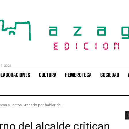
 9, 2026
OLABORACIONES
CULTURA
HEMEROTECA
SOCIEDAD
tican a Santos Granado por hablar de...
no del alcalde critican