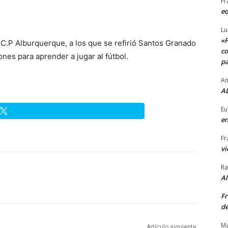
Fr
ed
Lu
«P
 C.P Alburquerque, a los que se refirió Santos Granado
co
nes para aprender a jugar al fútbol.
pa
An
AL
Eu
en
Fr
vi
Ra
A
Fr
de
Ma
Artículo siguiente