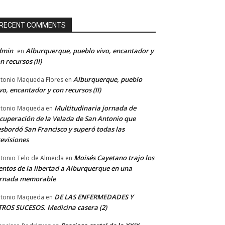
RECENT COMMENTS
dmin
Alburquerque, pueblo vivo, encantador y
en
n recursos (II)
Alburquerque, pueblo
tonio Maqueda Flores
en
vo, encantador y con recursos (II)
Multitudinaria jornada de
tonio Maqueda
en
cuperación de la Velada de San Antonio que
sbordó San Francisco y superó todas las
evisiones
Moisés Cayetano trajo los
tonio Telo de Almeida
en
entos de la libertad a Alburquerque en una
ornada memorable
DE LAS ENFERMEDADES Y
tonio Maqueda
en
ROS SUCESOS. Medicina casera (2)