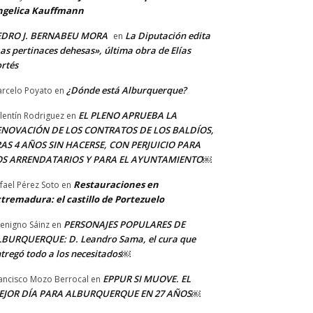
ngelica Kauffmann
EDRO J. BERNABEU MORA
La Diputación edita
en
as pertinaces dehesas», última obra de Elías
rtés
¿Dónde está Alburquerque?
rcelo Poyato
en
EL PLENO APRUEBA LA
lentín Rodriguez
en
ENOVACIÓN DE LOS CONTRATOS DE LOS BALDÍOS,
AS 4 AÑOS SIN HACERSE, CON PERJUICIO PARA
OS ARRENDATARIOS Y PARA EL AYUNTAMIENTO￼
Restauraciones en
fael Pérez Soto
en
tremadura: el castillo de Portezuelo
PERSONAJES POPULARES DE
Benigno Sáinz
en
BURQUERQUE: D. Leandro Sama, el cura que
tregó todo a los necesitados￼
EPPUR SI MUOVE. EL
ancisco Mozo Berrocal
en
EJOR DÍA PARA ALBURQUERQUE EN 27 AÑOS￼