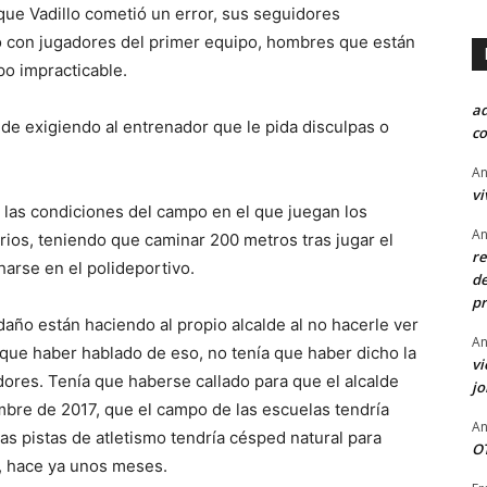
 que Vadillo cometió un error, sus seguidores
o con jugadores del primer equipo, hombres que están
po impracticable.
a
lde exigiendo al entrenador que le pida disculpas o
co
An
vi
 las condiciones del campo en el que juegan los
An
arios, teniendo que caminar 200 metros tras jugar el
re
ucharse en el polideportivo.
de
pr
daño están haciendo al propio alcalde al no hacerle ver
An
 que haber hablado de eso, no tenía que haber dicho la
vi
dores. Tenía que haberse callado para que el alcalde
j
mbre de 2017, que el campo de las escuelas tendría
An
las pistas de atletismo tendría césped natural para
OT
s, hace ya unos meses.