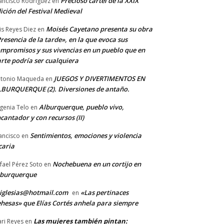
Precioso cartel de la XXIX
ancisco Rodriguez
en
ición del Festival Medieval
Moisés Cayetano presenta su obra
is Reyes Diez
en
resencia de la tarde», en la que evoca sus
mpromisos y sus vivencias en un pueblo que en
rte podría ser cualquiera
JUEGOS Y DIVERTIMENTOS EN
tonio Maqueda
en
BURQUERQUE (2). Diversiones de antaño.
Alburquerque, pueblo vivo,
genia Telo
en
cantador y con recursos (II)
Sentimientos, emociones y violencia
ancisco
en
caria
Nochebuena en un cortijo en
fael Pérez Soto
en
lburquerque
iglesias@hotmail.com
«Las pertinaces
en
hesas» que Elías Cortés anhela para siempre
Las mujeres también pintan:
ri Reyes
en