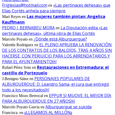
Friglesias@hotmail.com
«Las pertinaces dehesas» que
en
Elías Cortés anhela para siempre
Las mujeres también pintan: Angelica
Mari Reyes
en
Kauffmann
PEDRO J. BERNABEU MORA
La Diputación edita «Las
en
pertinaces dehesas», última obra de Elías Cortés
¿Dónde está Alburquerque?
Marcelo Poyato
en
EL PLENO APRUEBA LA RENOVACIÓN
Valentín Rodriguez
en
DE LOS CONTRATOS DE LOS BALDÍOS, TRAS 4 AÑOS SIN
HACERSE, CON PERJUICIO PARA LOS ARRENDATARIOS Y
PARA EL AYUNTAMIENTO￼
Restauraciones en Extremadura: el
Rafael Pérez Soto
en
castillo de Portezuelo
PERSONAJES POPULARES DE
J.Benigno Sáinz
en
ALBURQUERQUE: D. Leandro Sama, el cura que entregó
todo a los necesitados￼
EPPUR SI MUOVE. EL MEJOR DÍA
Francisco Mozo Berrocal
en
PARA ALBURQUERQUE EN 27 AÑOS￼
Alburquerque se suicida
Marcelo Poyato Garcia
en
¡¡LLEGAMOS AL MILLÓN¡¡
Francisca.
en