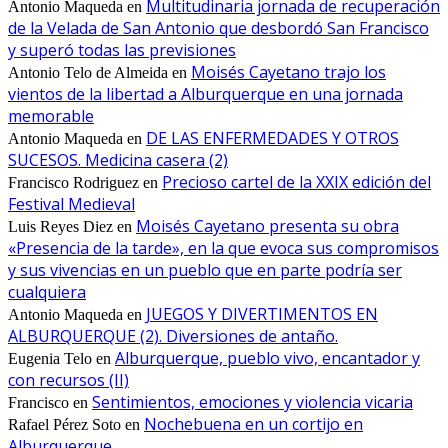
Multitudinaria jornada de recuperación
Antonio Maqueda
en
de la Velada de San Antonio que desbordó San Francisco
y superó todas las previsiones
Moisés Cayetano trajo los
Antonio Telo de Almeida
en
vientos de la libertad a Alburquerque en una jornada
memorable
DE LAS ENFERMEDADES Y OTROS
Antonio Maqueda
en
SUCESOS. Medicina casera (2)
Precioso cartel de la XXIX edición del
Francisco Rodriguez
en
Festival Medieval
Moisés Cayetano presenta su obra
Luis Reyes Diez
en
«Presencia de la tarde», en la que evoca sus compromisos
y sus vivencias en un pueblo que en parte podría ser
cualquiera
JUEGOS Y DIVERTIMENTOS EN
Antonio Maqueda
en
ALBURQUERQUE (2). Diversiones de antaño.
Alburquerque, pueblo vivo, encantador y
Eugenia Telo
en
con recursos (II)
Sentimientos, emociones y violencia vicaria
Francisco
en
Nochebuena en un cortijo en
Rafael Pérez Soto
en
Alburquerque