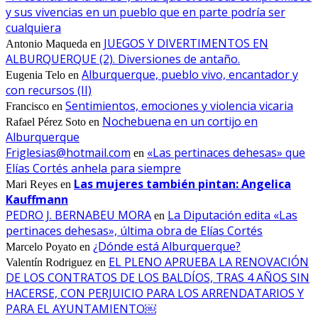
y sus vivencias en un pueblo que en parte podría ser
cualquiera
JUEGOS Y DIVERTIMENTOS EN
Antonio Maqueda
en
ALBURQUERQUE (2). Diversiones de antaño.
Alburquerque, pueblo vivo, encantador y
Eugenia Telo
en
con recursos (II)
Sentimientos, emociones y violencia vicaria
Francisco
en
Nochebuena en un cortijo en
Rafael Pérez Soto
en
Alburquerque
Friglesias@hotmail.com
«Las pertinaces dehesas» que
en
Elías Cortés anhela para siempre
Las mujeres también pintan: Angelica
Mari Reyes
en
Kauffmann
PEDRO J. BERNABEU MORA
La Diputación edita «Las
en
pertinaces dehesas», última obra de Elías Cortés
¿Dónde está Alburquerque?
Marcelo Poyato
en
EL PLENO APRUEBA LA RENOVACIÓN
Valentín Rodriguez
en
DE LOS CONTRATOS DE LOS BALDÍOS, TRAS 4 AÑOS SIN
HACERSE, CON PERJUICIO PARA LOS ARRENDATARIOS Y
PARA EL AYUNTAMIENTO￼