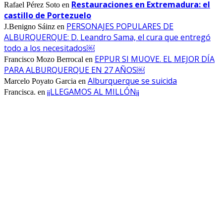
Restauraciones en Extremadura: el
Rafael Pérez Soto
en
castillo de Portezuelo
PERSONAJES POPULARES DE
J.Benigno Sáinz
en
ALBURQUERQUE: D. Leandro Sama, el cura que entregó
todo a los necesitados￼
EPPUR SI MUOVE. EL MEJOR DÍA
Francisco Mozo Berrocal
en
PARA ALBURQUERQUE EN 27 AÑOS￼
Alburquerque se suicida
Marcelo Poyato Garcia
en
¡¡LLEGAMOS AL MILLÓN¡¡
Francisca.
en