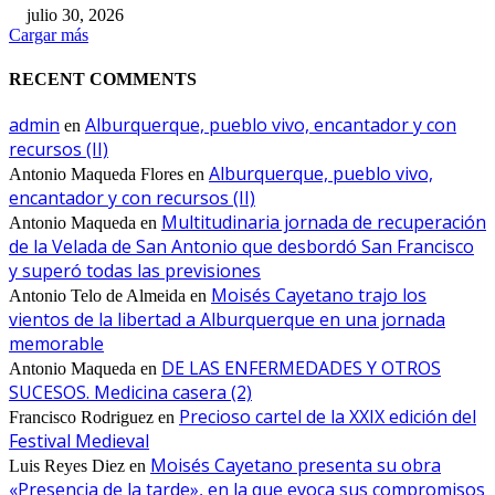
julio 30, 2026
Cargar más
RECENT COMMENTS
admin
Alburquerque, pueblo vivo, encantador y con
en
recursos (II)
Alburquerque, pueblo vivo,
Antonio Maqueda Flores
en
encantador y con recursos (II)
Multitudinaria jornada de recuperación
Antonio Maqueda
en
de la Velada de San Antonio que desbordó San Francisco
y superó todas las previsiones
Moisés Cayetano trajo los
Antonio Telo de Almeida
en
vientos de la libertad a Alburquerque en una jornada
memorable
DE LAS ENFERMEDADES Y OTROS
Antonio Maqueda
en
SUCESOS. Medicina casera (2)
Precioso cartel de la XXIX edición del
Francisco Rodriguez
en
Festival Medieval
Moisés Cayetano presenta su obra
Luis Reyes Diez
en
«Presencia de la tarde», en la que evoca sus compromisos