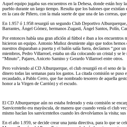
Aquel equipo jugaba sus encuentros en la Dehesa, donde están hoy las
pueblo durante un largo tiempo. Resulta que los balones que existían 
en la cara de Piñero, con la mala suerte de que una de las correas, que 
En 1.957 ó 1.958 resurgió un segundo Club Deportivo Alburquerque, c
Barrantes, Ángel Gómez, hermanos Zugasti, Ángel Santos, Polín, Car
Por entonces había una gran afición al fútbol e iban a los encuentro
hicieron un equipo. Antonio Muñoz desmiente algo que todos hemos da
nuestros disparaban a puerta y el balón salía fuera, decíamos “¡por un
miembros, Pedro Villarroel, estaba un día colocando un cristal y se l
“Minuto”, Pajares, Aniceto Samino y Gerardo Villarroel entre otros.
Pero volviendo al CD Alburquerque, el club resurgió en el seno de l
dinero todas las semanas para los gastos. La citada comisión se puso
recaudado, a Pablo Cerro, que fue nombrado tesorero de aquella gesto
honor a la Virgen de Carrión) y el escudo.
El CD Alburquerque aún no estaba federado y esta comisión se encarga
Sanvicenteño era mayúscula, de manera que cuando venía el club veci
mismo hacían los sanvicenteños cuando les devolvíamos la visita; sus 
En el año 1.959, se decide crear una junta directiva, para lo que se 