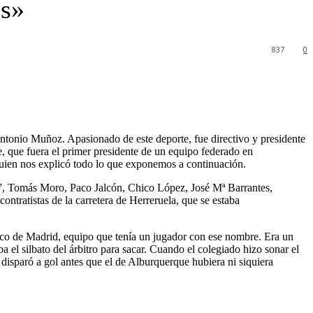
os»
837
0
ntonio Muñoz. Apasionado de este deporte, fue directivo y presidente
e, que fuera el primer presidente de un equipo federado en
quien nos explicó todo lo que exponemos a continuación.
a”, Tomás Moro, Paco Jalcón, Chico López, José Mª Barrantes,
ntratistas de la carretera de Herreruela, que se estaba
ico de Madrid, equipo que tenía un jugador con ese nombre. Era un
a el silbato del árbitro para sacar. Cuando el colegiado hizo sonar el
 disparó a gol antes que el de Alburquerque hubiera ni siquiera