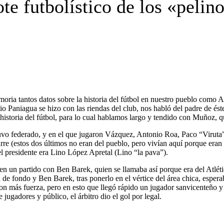
te futbolístico de los «pelin
ia tantos datos sobre la historia del fútbol en nuestro pueblo como A
o Paniagua se hizo con las riendas del club, nos habló del padre de ést
istoria del fútbol, para lo cual hablamos largo y tendido con Muñoz, 
tuvo federado, y en el que jugaron Vázquez, Antonio Roa, Paco “Virut
(estos dos últimos no eran del pueblo, pero vivían aquí porque eran co
l presidente era Lino López Apretal (Lino “la pava”).
 un partido con Ben Barek, quien se llamaba así porque era del Atlét
a de fondo y Ben Barek, tras ponerlo en el vértice del área chica, esperab
 con más fuerza, pero en esto que llegó rápido un jugador sanvicenteño y
 jugadores y público, el árbitro dio el gol por legal.