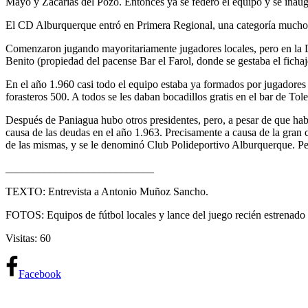
Mayo y Zacarías del Pozo. Entonces ya se federó el equipo y se inaug
El CD Alburquerque entró en Primera Regional, una categoría mucho má
Comenzaron jugando mayoritariamente jugadores locales, pero en la Di
Benito (propiedad del pacense Bar el Farol, donde se gestaba el fichaj
En el año 1.960 casi todo el equipo estaba ya formados por jugadores 
forasteros 500. A todos se les daban bocadillos gratis en el bar de Tol
Después de Paniagua hubo otros presidentes, pero, a pesar de que hab
causa de las deudas en el año 1.963. Precisamente a causa de la gran 
de las mismas, y se le denominó Club Polideportivo Alburquerque. Pero
___________________________
TEXTO: Entrevista a Antonio Muñoz Sancho.
FOTOS: Equipos de fútbol locales y lance del juego recién estrenado 
Visitas: 60
Facebook