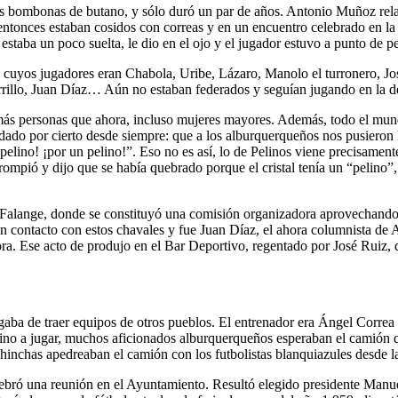
 bombonas de butano, y sólo duró un par de años. Antonio Muñoz relata
entonces estaban cosidos con correas y en un encuentro celebrado en la 
estaba un poco suelta, le dio en el ojo y el jugador estuvo a punto de per
uyos jugadores eran Chabola, Uribe, Lázaro, Manolo el turronero, José
rillo, Juan Díaz… Aún no estaban federados y seguían jugando en la d
s más personas que ahora, incluso mujeres mayores. Además, todo el mun
do por cierto desde siempre: que a los alburquerqueños nos pusieron l
 pelino! ¡por un pelino!”. Eso no es así, lo de Pelinos viene precisamen
e rompió y dijo que se había quebrado porque el cristal tenía un “pelino
a Falange, donde se constituyó una comisión organizadora aprovechand
 en contacto con estos chavales y fue Juan Díaz, el ahora columnista 
ra. Ese acto de produjo en el Bar Deportivo, regentado por José Ruiz, d
ba de traer equipos de otros pueblos. El entrenador era Ángel Correa Lá
no a jugar, muchos aficionados alburquerqueños esperaban el camión qu
hinchas apedreaban el camión con los futbolistas blanquiazules desde l
celebró una reunión en el Ayuntamiento. Resultó elegido presidente Manu