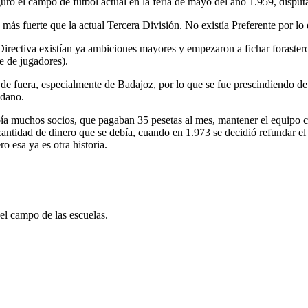
uró el campo de fútbol actual en la feria de mayo del año 1.959, disput
s fuerte que la actual Tercera División. No existía Preferente por lo
rectiva existían ya ambiciones mayores y empezaron a fichar forastero
e de jugadores).
de fuera, especialmente de Badajoz, por lo que se fue prescindiendo de 
edano.
ía muchos socios, que pagaban 35 pesetas al mes, mantener el equipo co
cantidad de dinero que se debía, cuando en 1.973 se decidió refundar el
 esa ya es otra historia.
el campo de las escuelas.