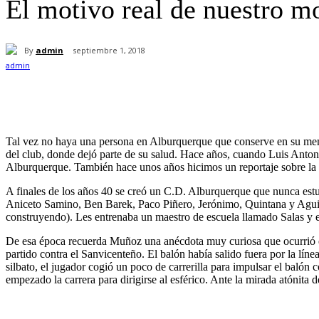
El motivo real de nuestro mo
By
admin
septiembre 1, 2018
Cuota
Tal vez no haya una persona en Alburquerque que conserve en su memor
del club, donde dejó parte de su salud. Hace años, cuando Luis Antoni
Alburquerque. También hace unos años hicimos un reportaje sobre la h
A finales de los años 40 se creó un C.D. Alburquerque que nunca es
Aniceto Samino, Ben Barek, Paco Piñero, Jerónimo, Quintana y Aguirre 
construyendo). Les entrenaba un maestro de escuela llamado Salas y e
De esa época recuerda Muñoz una anécdota muy curiosa que ocurrió en
partido contra el Sanvicenteño. El balón había salido fuera por la líne
silbato, el jugador cogió un poco de carrerilla para impulsar el balón
empezado la carrera para dirigirse al esférico. Ante la mirada atónita de