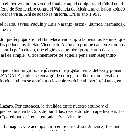
 el motivo que provocó el final de aquel equipo y del fútbol en el
feria de Septiembre contra el Valencia de Alcántara, el balón golpeó
der la vista. Ahí se acabó la historia. Era el año 1.951.
 María, Javier, Paquín y Luis Naranjo (estos 4 últimos, hermanos),
ehesa.
do quería jugar y en el Bar Macareno surgió la peña los Pelinos, que
os pelinos los de San Vicente de Alcántara porque cada vez que los
te por la peña citada, que eligió este nombre porque uno de sus
”, así de simple. Otros miembros de aquella peña eran Alejandro
o que había un grupo de jóvenes que jugaban en la dehesa y ponían
de AZAGALA, quien se encargó de entregar el dinero que llevaban
onde también se aprobaron los colores del club (azul y blanco, en
zaro. Por entonces, la rivalidad entre nuestro equipo y el
e les traía en la Cruz de San Blas, desde donde lo apedreaban. Lo
a “pared nueva”, en la entrada a San Vicente.
el Paniagua, y le acompañaron entre otros Jesús Jiménez, Joselino