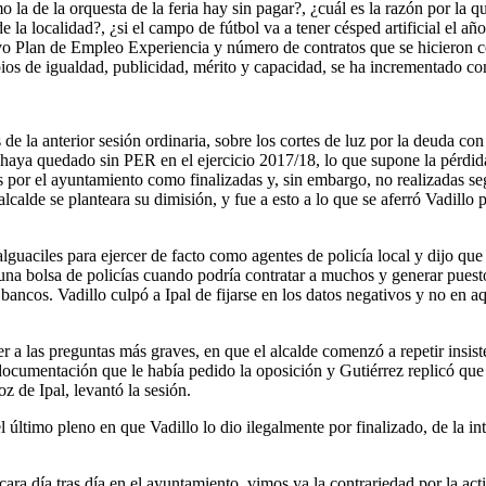
 la de la orquesta de la feria hay sin pagar?, ¿cuál es la razón por la
 la localidad?, ¿si el campo de fútbol va a tener césped artificial el 
vo Plan de Empleo Experiencia y número de contratos que se hicieron c
ipios de igualdad, publicidad, mérito y capacidad, se ha incrementado c
 la anterior sesión ordinaria, sobre los cortes de luz por la deuda con I
 haya quedado sin PER en el ejercicio 2017/18, lo que supone la pérdi
as por el ayuntamiento como finalizadas y, sin embargo, no realizadas se
alcalde se planteara su dimisión, y fue a esto a lo que se aferró Vadill
lguaciles para ejercer de facto como agentes de policía local y dijo que 
una bolsa de policías cuando podría contratar a muchos y generar puest
bancos. Vadillo culpó a Ipal de fijarse en los datos negativos y no en a
a las preguntas más graves, en que el alcalde comenzó a repetir insist
 documentación que le había pedido la oposición y Gutiérrez replicó que n
oz de Ipal, levantó la sesión.
 último pleno en que Vadillo lo dio ilegalmente por finalizado, de la in
ara día tras día en el ayuntamiento, vimos ya la contrariedad por la actit