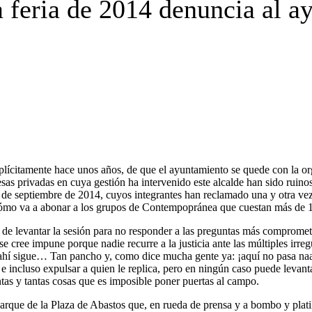
a feria de 2014 denuncia al 
 explícitamente hace unos años, de que el ayuntamiento se quede con
sas privadas en cuya gestión ha intervenido este alcalde han sido ruinos
e septiembre de 2014, cuyos integrantes han reclamado una y otra vez el 
, cómo va a abonar a los grupos de Contempopránea que cuestan más de 
o de levantar la sesión para no responder a las preguntas más comprom
 cree impune porque nadie recurre a la justicia ante las múltiples irre
s ahí sigue… Tan pancho y, como dice mucha gente ya: ¡aquí no pasa naa
e incluso expulsar a quien le replica, pero en ningún caso puede levanta
ntas y tantas cosas que es imposible poner puertas al campo.
arque de la Plaza de Abastos que, en rueda de prensa y a bombo y platil