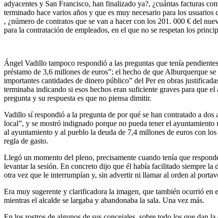
adyacentes y San Francisco, han finalizado ya?, ¿cuántas facturas como
terminado hace varios años y que es muy necesario para los usuarios de
, ¿número de contratos que se van a hacer con los 201. 000 € del nue
para la contratación de empleados, en el que no se respetan los princ
Ángel Vadillo tampoco respondió a las preguntas que tenía pendientes de
préstamo de 3,6 millones de euros”; el hecho de que Alburquerque se
importantes cantidades de dinero público” del Per en obras justificad
terminaba indicando si esos hechos eran suficiente graves para que el 
pregunta y su respuesta es que no piensa dimitir.
Vadillo sí respondió a la pregunta de por qué se han contratado a dos a
local”, y se mostró indignado porque no pueda tener el ayuntamiento 
al ayuntamiento y al pueblo la deuda de 7,4 millones de euros con los 
regla de gasto.
Llegó un momento del pleno, precisamente cuando tenía que responder 
levantar la sesión. En concreto dijo que él había facilitado siempre la
otra vez que le interrumpían y, sin advertir ni llamar al orden al portav
Era muy sugerente y clarificadora la imagen, que también ocurrió en el
mientras el alcalde se largaba y abandonaba la sala. Una vez más.
En los rostros de algunos de sus concejales, sobre todo los que dan la c