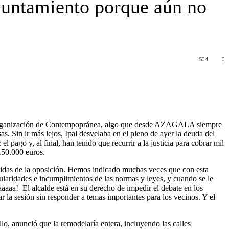
ayuntamiento porque aún no
504
0
 la organización de Contempopránea, algo que desde AZAGALA siempre
as. Sin ir más lejos, Ipal desvelaba en el pleno de ayer la deuda del
pago y, al final, han tenido que recurrir a la justicia para cobrar mil
150.000 euros.
etidas de la oposición. Hemos indicado muchas veces que con esta
gularidades e incumplimientos de las normas y leyes, y cuando se le
aaaa! El alcalde está en su derecho de impedir el debate en los
r la sesión sin responder a temas importantes para los vecinos. Y el
lo, anunció que la remodelaría entera, incluyendo las calles