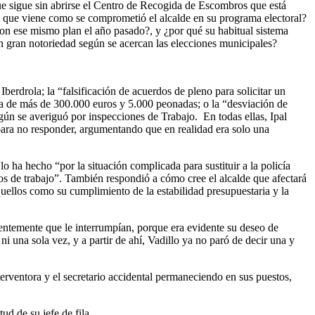
 que sigue sin abrirse el Centro de Recogida de Escombros que está
año que viene como se comprometió el alcalde en su programa electoral?
on ese mismo plan el año pasado?, y ¿por qué su habitual sistema
on gran notoriedad según se acercan las elecciones municipales?
berdrola; la “falsificación de acuerdos de pleno para solicitar un
da de más de 300.000 euros y 5.000 peonadas; o la “desviación de
gún se averiguó por inspecciones de Trabajo. En todas ellas, Ipal
o para no responder, argumentando que en realidad era solo una
lo ha hecho “por la situación complicada para sustituir a la policía
os de trabajo”. También respondió a cómo cree el alcalde que afectará
quellos como su cumplimiento de la estabilidad presupuestaria y la
entemente que le interrumpían, porque era evidente su deseo de
i una sola vez, y a partir de ahí, Vadillo ya no paró de decir una y
terventora y el secretario accidental permaneciendo en sus puestos,
ud de su jefe de fila.