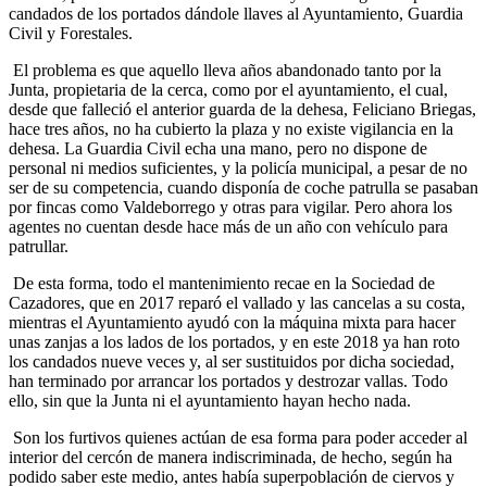
candados de los portados dándole llaves al Ayuntamiento, Guardia
Civil y Forestales.
El problema es que aquello lleva años abandonado tanto por la
Junta, propietaria de la cerca, como por el ayuntamiento, el cual,
desde que falleció el anterior guarda de la dehesa, Feliciano Briegas,
hace tres años, no ha cubierto la plaza y no existe vigilancia en la
dehesa. La Guardia Civil echa una mano, pero no dispone de
personal ni medios suficientes, y la policía municipal, a pesar de no
ser de su competencia, cuando disponía de coche patrulla se pasaban
por fincas como Valdeborrego y otras para vigilar. Pero ahora los
agentes no cuentan desde hace más de un año con vehículo para
patrullar.
De esta forma, todo el mantenimiento recae en la Sociedad de
Cazadores, que en 2017 reparó el vallado y las cancelas a su costa,
mientras el Ayuntamiento ayudó con la máquina mixta para hacer
unas zanjas a los lados de los portados, y en este 2018 ya han roto
los candados nueve veces y, al ser sustituidos por dicha sociedad,
han terminado por arrancar los portados y destrozar vallas. Todo
ello, sin que la Junta ni el ayuntamiento hayan hecho nada.
Son los furtivos quienes actúan de esa forma para poder acceder al
interior del cercón de manera indiscriminada, de hecho, según ha
podido saber este medio, antes había superpoblación de ciervos y