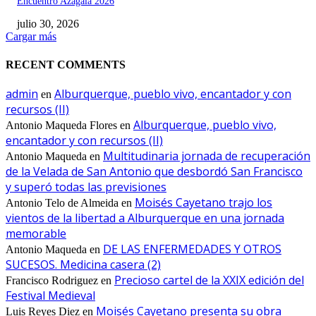
Encuentro Azagala 2026
julio 30, 2026
Cargar más
RECENT COMMENTS
admin
Alburquerque, pueblo vivo, encantador y con
en
recursos (II)
Alburquerque, pueblo vivo,
Antonio Maqueda Flores
en
encantador y con recursos (II)
Multitudinaria jornada de recuperación
Antonio Maqueda
en
de la Velada de San Antonio que desbordó San Francisco
y superó todas las previsiones
Moisés Cayetano trajo los
Antonio Telo de Almeida
en
vientos de la libertad a Alburquerque en una jornada
memorable
DE LAS ENFERMEDADES Y OTROS
Antonio Maqueda
en
SUCESOS. Medicina casera (2)
Precioso cartel de la XXIX edición del
Francisco Rodriguez
en
Festival Medieval
Moisés Cayetano presenta su obra
Luis Reyes Diez
en