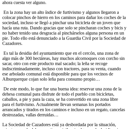
ahora cuesta ver alguno.
En la zona hay un alto índice de furtivismo y algunos llegaron a
colocar pinchos de hierro en los caminos para dañar los coches de la
sociedad, incluso se llegó a pinchar una bicicleta de un joven que
hacía una ruta. Dando gracias que solo se pincharan coches y bicis y
no haber tenido una desgracia al pinchárselos alguna persona en un
pie. Todo ello está denunciado a la Guardia Civil por la Sociedad de
Cazadores.
Es tal la desidia del ayuntamiento que en el cercón, una zona de
algo más de 300 hectáreas, hay muchos alcornoques con corcho sin
sacar, otro con este producto mal sacado; la leña se recoge
indiscriminadamente, incluso con tractores, para su venta, cuando
ese arbolado comunal está disponible para que los vecinos de
Alburquerque cojan solo leña para consumo propio…
De este modo, lo que fue una buena idea: reservar una zona de la
dehesa comunal para disfrute de todo el pueblo con bicicletas,
caballos, a pie y para la caza, se ha convertido en una zona libre
para el furtivismo. Actualmente llevan semanas los portados
arrancados y tirados en los caminos e incluso en un regato, cancelas
destrozadas, vallas derruidas…
La Sociedad de Cazadores está ya desbordada por la situación,