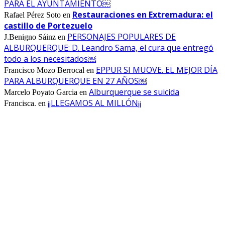
PARA EL AYUNTAMIENTO￼
Restauraciones en Extremadura: el
Rafael Pérez Soto
en
castillo de Portezuelo
PERSONAJES POPULARES DE
J.Benigno Sáinz
en
ALBURQUERQUE: D. Leandro Sama, el cura que entregó
todo a los necesitados￼
EPPUR SI MUOVE. EL MEJOR DÍA
Francisco Mozo Berrocal
en
PARA ALBURQUERQUE EN 27 AÑOS￼
Alburquerque se suicida
Marcelo Poyato Garcia
en
¡¡LLEGAMOS AL MILLÓN¡¡
Francisca.
en