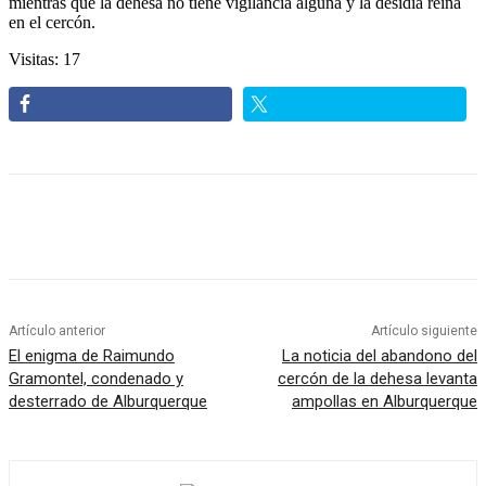
mientras que la dehesa no tiene vigilancia alguna y la desidia reina
en el cercón.
Visitas: 17
Artículo anterior
Artículo siguiente
El enigma de Raimundo
La noticia del abandono del
Gramontel, condenado y
cercón de la dehesa levanta
desterrado de Alburquerque
ampollas en Alburquerque