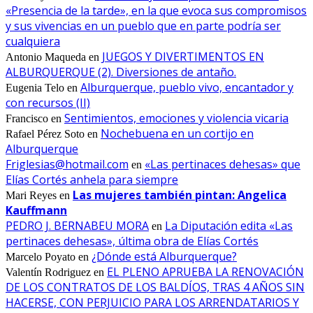
«Presencia de la tarde», en la que evoca sus compromisos
y sus vivencias en un pueblo que en parte podría ser
cualquiera
JUEGOS Y DIVERTIMENTOS EN
Antonio Maqueda
en
ALBURQUERQUE (2). Diversiones de antaño.
Alburquerque, pueblo vivo, encantador y
Eugenia Telo
en
con recursos (II)
Sentimientos, emociones y violencia vicaria
Francisco
en
Nochebuena en un cortijo en
Rafael Pérez Soto
en
Alburquerque
Friglesias@hotmail.com
«Las pertinaces dehesas» que
en
Elías Cortés anhela para siempre
Las mujeres también pintan: Angelica
Mari Reyes
en
Kauffmann
PEDRO J. BERNABEU MORA
La Diputación edita «Las
en
pertinaces dehesas», última obra de Elías Cortés
¿Dónde está Alburquerque?
Marcelo Poyato
en
EL PLENO APRUEBA LA RENOVACIÓN
Valentín Rodriguez
en
DE LOS CONTRATOS DE LOS BALDÍOS, TRAS 4 AÑOS SIN
HACERSE, CON PERJUICIO PARA LOS ARRENDATARIOS Y