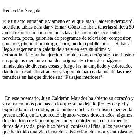
Redacción Azagala
Fue un acto entrañable y ameno en el que Juan Calderón demostró
que tiene tablas para dar y tomar. Cómo no iba a tenerlas si lleva 50
años creando sin parar en todas las artes culturales existentes:
novelista, poeta, guionista de programas de televisión, compositor,
cantante, pintor, dramaturgo, actor, modelo publicitario… Si hasta
llegó a regentar una galería de arte y en esta su última y
extraordinaria obra ha ejercido también como fotógrafo para ilustrar
sus páginas mediante una idea original. Ha tomado imágenes
minúsculas de diversas cosas y luego las ha ampliado y coloreado,
dando un resultado atractivo y sugerente para cada una de las diez
temáticas en las que divide sus “Paisajes interiores”.
En este poemario, Juan Calderón Matador ha abierto su corazón y
su alma en unos poemas en los que se ha dejado jirones de piel y
expresado mucho dolor, pero también dicha. Eso mismo hizo en la
presentación, en la que recitó algunos versos descarnados, algunos
de ellos fruto de la incomprensión y la intolerancia en momentos
duros de su vida, pero hizo bien al confesar al final a los presentes
que ha tenido una vida llena de satisfacción, de amor y entusiasmo.