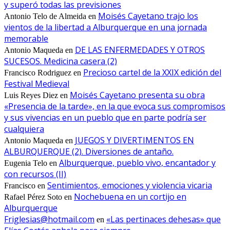
y superó todas las previsiones
Moisés Cayetano trajo los
Antonio Telo de Almeida
en
vientos de la libertad a Alburquerque en una jornada
memorable
DE LAS ENFERMEDADES Y OTROS
Antonio Maqueda
en
SUCESOS. Medicina casera (2)
Precioso cartel de la XXIX edición del
Francisco Rodriguez
en
Festival Medieval
Moisés Cayetano presenta su obra
Luis Reyes Diez
en
«Presencia de la tarde», en la que evoca sus compromisos
y sus vivencias en un pueblo que en parte podría ser
cualquiera
JUEGOS Y DIVERTIMENTOS EN
Antonio Maqueda
en
ALBURQUERQUE (2). Diversiones de antaño.
Alburquerque, pueblo vivo, encantador y
Eugenia Telo
en
con recursos (II)
Sentimientos, emociones y violencia vicaria
Francisco
en
Nochebuena en un cortijo en
Rafael Pérez Soto
en
Alburquerque
Friglesias@hotmail.com
«Las pertinaces dehesas» que
en