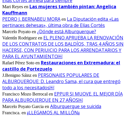
Elías Cortés anhela para siempre
Las mujeres también pintan: Angelica
Mari Reyes
en
Kauffmann
PEDRO J. BERNABEU MORA
La Diputación edita «Las
en
pertinaces dehesas», última obra de Elías Cortés
¿Dónde está Alburquerque?
Marcelo Poyato
en
EL PLENO APRUEBA LA RENOVACIÓN
Valentín Rodriguez
en
DE LOS CONTRATOS DE LOS BALDÍOS, TRAS 4 AÑOS SIN
HACERSE, CON PERJUICIO PARA LOS ARRENDATARIOS Y
PARA EL AYUNTAMIENTO￼
Restauraciones en Extremadura: el
Rafael Pérez Soto
en
castillo de Portezuelo
PERSONAJES POPULARES DE
J.Benigno Sáinz
en
ALBURQUERQUE: D. Leandro Sama, el cura que entregó
todo a los necesitados￼
EPPUR SI MUOVE. EL MEJOR DÍA
Francisco Mozo Berrocal
en
PARA ALBURQUERQUE EN 27 AÑOS￼
Alburquerque se suicida
Marcelo Poyato Garcia
en
¡¡LLEGAMOS AL MILLÓN¡¡
Francisca.
en