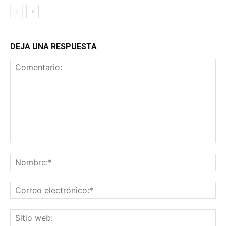
DEJA UNA RESPUESTA
Comentario:
No
Co
ele
Sit
we