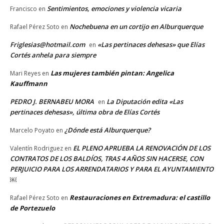
Sentimientos, emociones y violencia vicaria
Francisco
en
Nochebuena en un cortijo en Alburquerque
Rafael Pérez Soto
en
Friglesias@hotmail.com
«Las pertinaces dehesas» que Elías
en
Cortés anhela para siempre
Las mujeres también pintan: Angelica
Mari Reyes
en
Kauffmann
PEDRO J. BERNABEU MORA
La Diputación edita «Las
en
pertinaces dehesas», última obra de Elías Cortés
¿Dónde está Alburquerque?
Marcelo Poyato
en
EL PLENO APRUEBA LA RENOVACIÓN DE LOS
Valentín Rodriguez
en
CONTRATOS DE LOS BALDÍOS, TRAS 4 AÑOS SIN HACERSE, CON
PERJUICIO PARA LOS ARRENDATARIOS Y PARA EL AYUNTAMIENTO
￼
Restauraciones en Extremadura: el castillo
Rafael Pérez Soto
en
de Portezuelo