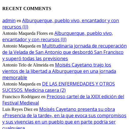
RECENT COMMENTS
admin
Alburquerque, pueblo vivo, encantador y con
en
recursos (II)
Alburquerque, pueblo vivo,
Antonio Maqueda Flores
en
encantador y con recursos (II)
Multitudinaria jornada de recuperación
Antonio Maqueda
en
de la Velada de San Antonio que desbordó San Francisco
y superó todas las previsiones
Moisés Cayetano trajo los
Antonio Telo de Almeida
en
vientos de la libertad a Alburquerque en una jornada
memorable
DE LAS ENFERMEDADES Y OTROS
Antonio Maqueda
en
SUCESOS. Medicina casera (2)
Precioso cartel de la XXIX edición del
Francisco Rodriguez
en
Festival Medieval
Moisés Cayetano presenta su obra
Luis Reyes Diez
en
«Presencia de la tarde», en la que evoca sus compromisos
y sus vivencias en un pueblo que en parte podría ser
cualquiera