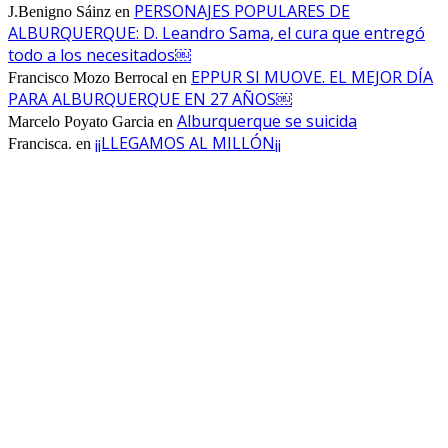
PERSONAJES POPULARES DE
J.Benigno Sáinz
en
ALBURQUERQUE: D. Leandro Sama, el cura que entregó
todo a los necesitados￼
EPPUR SI MUOVE. EL MEJOR DÍA
Francisco Mozo Berrocal
en
PARA ALBURQUERQUE EN 27 AÑOS￼
Alburquerque se suicida
Marcelo Poyato Garcia
en
¡¡LLEGAMOS AL MILLÓN¡¡
Francisca.
en