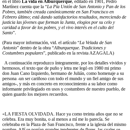
en el libro
La vida en Alburquerque
, editado en 1901, Pedro
Martínez cuenta que la “
La Pía Unión de San Antonio y Pan de los
Pobres, también creada canónicamente en San Francisco en
Febrero último; está dando satisfactorios resultados, mereciendo de
justicia las jóvenes que forman la Junta, elogios por su celo y
caridad a favor de los pobres, y el vivo interés en el culto del
Santo
”.
(Para mayor información, vid. el artículo “
La Velada de San
Antonio
” dentro de la obra “
Alburquerque. Tradiciones y
Costumbres populares
”, publicado en la revista AZAGALA)
A continuación reproduzco íntegramente, por los detalles vividos y
hermosos, el texto que de puño y letra me legó en 1980 mi primo
don Juan Cano Izquierdo, hermano de Julián, como homenaje a su
persona -un ser cariñoso con todo el mundo y un fiel amigo de sus
amigos-, y más en concreto en reconocimiento a su labor como
informante privilegiado en usos y costumbres de nuestro pueblo, de
quien guardo los mejores recuerdos.
«LA FIESTA OLVIDADA. Hace ya como treinta años que no se
celebra. Era muy bonita, o al menos a mí me lo parecía. Se
celebraba en la Plaza de San Francisco, frente a la iglesia del mismo
nombre. Allí se ponían grandes tenderetes de flores, las cuales se