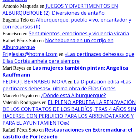
JUEGOS Y DIVERTIMENTOS EN
Antonio Maqueda
en
ALBURQUERQUE (2). Diversiones de antaño.
Alburquerque, pueblo vivo, encantador y
Eugenia Telo
en
con recursos (II)
Sentimientos, emociones y violencia vicaria
Francisco
en
Nochebuena en un cortijo en
Rafael Pérez Soto
en
Alburquerque
Friglesias@hotmail.com
«Las pertinaces dehesas» que
en
Elías Cortés anhela para siempre
Las mujeres también pintan: Angelica
Mari Reyes
en
Kauffmann
PEDRO J. BERNABEU MORA
La Diputación edita «Las
en
pertinaces dehesas», última obra de Elías Cortés
¿Dónde está Alburquerque?
Marcelo Poyato
en
EL PLENO APRUEBA LA RENOVACIÓN
Valentín Rodriguez
en
DE LOS CONTRATOS DE LOS BALDÍOS, TRAS 4 AÑOS SIN
HACERSE, CON PERJUICIO PARA LOS ARRENDATARIOS Y
PARA EL AYUNTAMIENTO￼
Restauraciones en Extremadura: el
Rafael Pérez Soto
en
castillo de Portezuelo