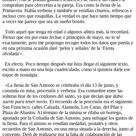
compraban para ofrecerlas a la pareja. Era como la fiesta de la
Primavera. Había verbena y también se vendían churros, refrescos e
incluso creo que rosquillas. La verdad es que hace tanto tiempo que
a veces me parece que sea un sueño bonito.
Todo aquel que tenga mi edad o algunos añitos más, la recordará.
Pienso que era por estas fechas o principios de mayo, no lo sé
exactamente, pero me propongo recoger todos los datos que pueda y
en una próxima ocasión daré ‘pelos y señales’ de la ‘Fiesta
olvidada'».
En efecto. Poco tiempo después me hizo llegar el siguiente texto,
escrito a mano en una hoja cuadriculada, como si quisiera darle ese
toque de nostalgia:
«La fiesta de San Antonio se celebraba el día 13 de junio, y
consistía en misa, procesión y verbena. Era costumbre entre las
solteras tirar de los cordones del santo, ya que decían que
daba
suerte para tener novio
. El recorrido de la procesión era el siguiente:
San Francisco, calles Calzada, Alameda, Los Curas, del Pilar y
Plaza de Abastos. Al término de la misma se rifaba un borrego,
aportado por la Cofradía de San Antonio, para sufragar los gastos de
la fiesta. Para el mismo se vendían medallas, postales y otros
recuerdos de San Antonio, en una mesa situada a la derecha, junto al
convento. Dejó de realizarse por la falta de colaboración de las