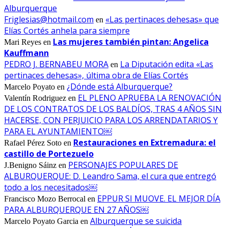
Alburquerque
Friglesias@hotmail.com
«Las pertinaces dehesas» que
en
Elías Cortés anhela para siempre
Las mujeres también pintan: Angelica
Mari Reyes
en
Kauffmann
PEDRO J. BERNABEU MORA
La Diputación edita «Las
en
pertinaces dehesas», última obra de Elías Cortés
¿Dónde está Alburquerque?
Marcelo Poyato
en
EL PLENO APRUEBA LA RENOVACIÓN
Valentín Rodriguez
en
DE LOS CONTRATOS DE LOS BALDÍOS, TRAS 4 AÑOS SIN
HACERSE, CON PERJUICIO PARA LOS ARRENDATARIOS Y
PARA EL AYUNTAMIENTO￼
Restauraciones en Extremadura: el
Rafael Pérez Soto
en
castillo de Portezuelo
PERSONAJES POPULARES DE
J.Benigno Sáinz
en
ALBURQUERQUE: D. Leandro Sama, el cura que entregó
todo a los necesitados￼
EPPUR SI MUOVE. EL MEJOR DÍA
Francisco Mozo Berrocal
en
PARA ALBURQUERQUE EN 27 AÑOS￼
Alburquerque se suicida
Marcelo Poyato Garcia
en