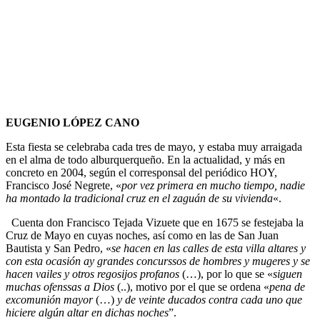
EUGENIO LÓPEZ CANO
Esta fiesta se celebraba cada tres de mayo, y estaba muy arraigada
en el alma de todo alburquerqueño. En la actualidad, y más en
concreto en 2004, según el corresponsal del periódico HOY,
Francisco José Negrete, «
por vez primera en mucho tiempo, nadie
ha montado la tradicional cruz en el zaguán de su vivienda
«.
Cuenta don Francisco Tejada Vizuete que en 1675 se festejaba la
Cruz de Mayo en cuyas noches, así como en las de San Juan
Bautista y San Pedro, «
se hacen en las calles de esta villa altares y
con esta ocasión ay grandes concurssos de hombres y mugeres y se
hacen vailes y otros regosijos profanos
(…), por lo que se «
siguen
muchas ofenssas a Dios
(..), motivo por el que se ordena «
pena de
excomunión mayor
(…)
y de veinte ducados contra cada uno que
hiciere algún altar en dichas noches
”.