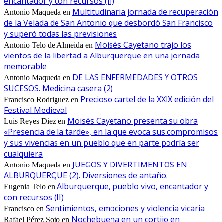
encantador y con recursos (II)
Multitudinaria jornada de recuperación
Antonio Maqueda
en
de la Velada de San Antonio que desbordó San Francisco
y superó todas las previsiones
Moisés Cayetano trajo los
Antonio Telo de Almeida
en
vientos de la libertad a Alburquerque en una jornada
memorable
DE LAS ENFERMEDADES Y OTROS
Antonio Maqueda
en
SUCESOS. Medicina casera (2)
Precioso cartel de la XXIX edición del
Francisco Rodriguez
en
Festival Medieval
Moisés Cayetano presenta su obra
Luis Reyes Diez
en
«Presencia de la tarde», en la que evoca sus compromisos
y sus vivencias en un pueblo que en parte podría ser
cualquiera
JUEGOS Y DIVERTIMENTOS EN
Antonio Maqueda
en
ALBURQUERQUE (2). Diversiones de antaño.
Alburquerque, pueblo vivo, encantador y
Eugenia Telo
en
con recursos (II)
Sentimientos, emociones y violencia vicaria
Francisco
en
Nochebuena en un cortijo en
Rafael Pérez Soto
en