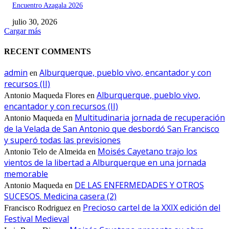
Encuentro Azagala 2026
julio 30, 2026
Cargar más
RECENT COMMENTS
admin
Alburquerque, pueblo vivo, encantador y con
en
recursos (II)
Alburquerque, pueblo vivo,
Antonio Maqueda Flores
en
encantador y con recursos (II)
Multitudinaria jornada de recuperación
Antonio Maqueda
en
de la Velada de San Antonio que desbordó San Francisco
y superó todas las previsiones
Moisés Cayetano trajo los
Antonio Telo de Almeida
en
vientos de la libertad a Alburquerque en una jornada
memorable
DE LAS ENFERMEDADES Y OTROS
Antonio Maqueda
en
SUCESOS. Medicina casera (2)
Precioso cartel de la XXIX edición del
Francisco Rodriguez
en
Festival Medieval