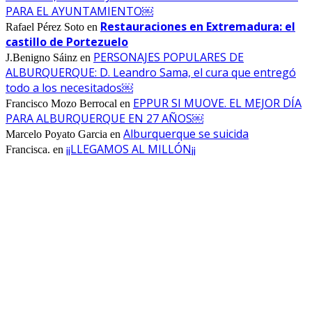
PARA EL AYUNTAMIENTO￼
Restauraciones en Extremadura: el
Rafael Pérez Soto
en
castillo de Portezuelo
PERSONAJES POPULARES DE
J.Benigno Sáinz
en
ALBURQUERQUE: D. Leandro Sama, el cura que entregó
todo a los necesitados￼
EPPUR SI MUOVE. EL MEJOR DÍA
Francisco Mozo Berrocal
en
PARA ALBURQUERQUE EN 27 AÑOS￼
Alburquerque se suicida
Marcelo Poyato Garcia
en
¡¡LLEGAMOS AL MILLÓN¡¡
Francisca.
en