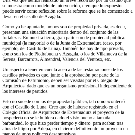
Una vez que hemos realizado un breve recorrido por un castillo que
se muestra como modelo de intervención, creo que lo expuesto
puede servir como reflexión sobre la reforma que se ha comenzado a
llevar en el castillo de Azagala.
Como ya he apuntado, ambos son de propiedad privada, es decir,
presentan una situación minoritaria dentro del conjunto de las
fortalezas. En nuestra tierra, gran parte son de propiedad pública:
municipal (la mayoría) o de la Junta de Extremadura (caso, por
ejemplo, del Castillo de Luna). También los hay de tipo privado,
como son los de Piedrabuena y Azagala, o los de Villanueva de la
Serena, Barcarrota, Almendral, Valencia del Ventoso, etc.
Un aspecto a tener en cuenta acerca de las restauraciones de los
castillos privados es que, junto a la aprobación por parte de la
Comisión de Patrimonio, deben ser visadas por el Colegio de
Arquitectos, dado que es un organismo profesional independiente de
los intereses de partidos.
Esto no sucede con los de propiedad pública, tal como aconteció
con el Castillo de Luna. Creo que de haberse registrado en el
Colegio Oficial de Arquitectos de Extremadura el proyecto de la
hospedería no se le hubiera dado el visto bueno a tamaña
barbaridad, lo que hizo perder tiempo y dinero, para acabar, tras
años de litigio por Adepa, en el cierre definitivo de un proyecto en
manos de unos políticos desaprensivos.