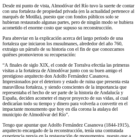
Desde mi punto de vista, Almodóvar del Río tuvo la suerte de contar
con una fortaleza de propiedad privada (en la actualidad pertenece al
marqués de Motilla), puesto que con fondos públicos solo se
hubieran restaurado algunas partes, pero de ningún modo se hubiera
acometido el enorme costo que supuso su reconstrucción.
Para abreviar en la explicación acerca del largo periodo de una
fortaleza que iniciaron los musulmanes, alrededor del año 760,
extraigo un párrafo de su historia con el fin de que conozcamos
quiénes promovieron su recuperación:
“A finales de siglo XIX, el conde de Torralva efectúa las primeras
visitas a la fortaleza de Almodóvar junto con su buen amigo el
prestigioso arquitecto don Adolfo Fernández Casanova.
Impresionados por el deterioro y estado de ruina que presenta esta
maravillosa fortaleza, y siendo conscientes de la importancia que
representaba el hecho de ser parte de la historia de Andalucía y
España, deciden acometer el mayor proyecto de sus vidas, al cual
dedicarían todo su tiempo y dinero para volverla a convertir en el
impactante monumento que hoy en día corona la atalaya del
municipio de Almodóvar del Río”.
Tengo que apuntar que Adolfo Fernández Casanova (1844-1915),
arquitecto encargado de la reconstrucción, tenía una contratada
experiencia previa en la restauración de monumentos, puesto que a