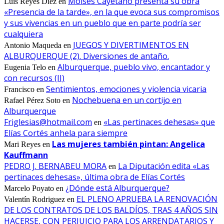
Moisés Cayetano presenta su obra
Luis Reyes Diez
en
«Presencia de la tarde», en la que evoca sus compromisos
y sus vivencias en un pueblo que en parte podría ser
cualquiera
JUEGOS Y DIVERTIMENTOS EN
Antonio Maqueda
en
ALBURQUERQUE (2). Diversiones de antaño.
Alburquerque, pueblo vivo, encantador y
Eugenia Telo
en
con recursos (II)
Sentimientos, emociones y violencia vicaria
Francisco
en
Nochebuena en un cortijo en
Rafael Pérez Soto
en
Alburquerque
Friglesias@hotmail.com
«Las pertinaces dehesas» que
en
Elías Cortés anhela para siempre
Las mujeres también pintan: Angelica
Mari Reyes
en
Kauffmann
PEDRO J. BERNABEU MORA
La Diputación edita «Las
en
pertinaces dehesas», última obra de Elías Cortés
¿Dónde está Alburquerque?
Marcelo Poyato
en
EL PLENO APRUEBA LA RENOVACIÓN
Valentín Rodriguez
en
DE LOS CONTRATOS DE LOS BALDÍOS, TRAS 4 AÑOS SIN
HACERSE, CON PERJUICIO PARA LOS ARRENDATARIOS Y