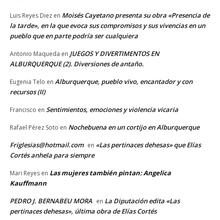
Moisés Cayetano presenta su obra «Presencia de
Luis Reyes Diez
en
la tarde», en la que evoca sus compromisos y sus vivencias en un
pueblo que en parte podría ser cualquiera
JUEGOS Y DIVERTIMENTOS EN
Antonio Maqueda
en
ALBURQUERQUE (2). Diversiones de antaño.
Alburquerque, pueblo vivo, encantador y con
Eugenia Telo
en
recursos (II)
Sentimientos, emociones y violencia vicaria
Francisco
en
Nochebuena en un cortijo en Alburquerque
Rafael Pérez Soto
en
Friglesias@hotmail.com
«Las pertinaces dehesas» que Elías
en
Cortés anhela para siempre
Las mujeres también pintan: Angelica
Mari Reyes
en
Kauffmann
PEDRO J. BERNABEU MORA
La Diputación edita «Las
en
pertinaces dehesas», última obra de Elías Cortés