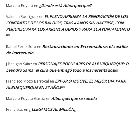
¿Dónde está Alburquerque?
Marcelo Poyato
en
EL PLENO APRUEBA LA RENOVACIÓN DE LOS
Valentín Rodriguez
en
CONTRATOS DE LOS BALDÍOS, TRAS 4 AÑOS SIN HACERSE, CON
PERJUICIO PARA LOS ARRENDATARIOS Y PARA EL AYUNTAMIENTO
￼
Restauraciones en Extremadura: el castillo
Rafael Pérez Soto
en
de Portezuelo
PERSONAJES POPULARES DE ALBURQUERQUE: D.
J.Benigno Sáinz
en
Leandro Sama, el cura que entregó todo a los necesitados￼
EPPUR SI MUOVE. EL MEJOR DÍA PARA
Francisco Mozo Berrocal
en
ALBURQUERQUE EN 27 AÑOS￼
Alburquerque se suicida
Marcelo Poyato Garcia
en
¡¡LLEGAMOS AL MILLÓN¡¡
Francisca.
en